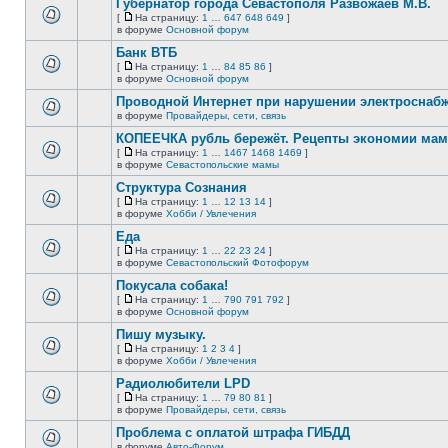
Губернатор города Севастополя Развожаев М.В.
теме
нет
[
На страницу:
1
…
647
648
649
]
новых
На
В
в форуме
Основной форум
непрочитанных
страницу
этой
сообщений.
Банк ВТБ
теме
нет
[
На страницу:
1
…
84
85
86
]
новых
На
В
в форуме
Основной форум
непрочитанных
страницу
этой
сообщений.
Проводной Интернет при нарушении электроснаб
теме
нет
в форуме
Провайдеры, сети, связь
В
новых
этой
непрочитанных
КОПЕЕЧКА рубль бережёт. Рецепты экономии мамо
теме
сообщений.
[
На страницу:
1
…
1467
1468
1469
]
нет
На
В
в форуме
Севастопольские мамы
новых
страницу
этой
непрочитанных
Структура Сознания
теме
сообщений.
нет
[
На страницу:
1
…
12
13
14
]
новых
На
В
в форуме
Хобби / Увлечения
непрочитанных
страницу
этой
сообщений.
Еда
теме
нет
[
На страницу:
1
…
22
23
24
]
новых
На
В
в форуме
Севастопольский Фотофорум
непрочитанных
страницу
этой
сообщений.
Покусала собака!
теме
нет
[
На страницу:
1
…
790
791
792
]
новых
На
В
в форуме
Основной форум
непрочитанных
страницу
этой
сообщений.
Пишу музыку.
теме
нет
[
На страницу:
1
2
3
4
]
новых
На
В
в форуме
Хобби / Увлечения
непрочитанных
страницу
этой
сообщений.
Радиолюбители LPD
теме
нет
[
На страницу:
1
…
79
80
81
]
новых
На
В
в форуме
Провайдеры, сети, связь
непрочитанных
страницу
этой
сообщений.
Проблема с оплатой штрафа ГИБДД
теме
нет
в форуме
Авто-Форум