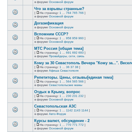
новых
На
В
в форуме
Основной форум
непрочитанных
страницу
этой
сообщений.
Что за взрывы странные?
теме
нет
[
На страницу:
1
…
764
765
766
]
новых
На
В
в форуме
Основной форум
непрочитанных
страницу
этой
сообщений.
Догазификация
теме
нет
в форуме
Основной форум
В
новых
этой
непрочитанных
Вспомним СССР?
теме
сообщений.
[
На страницу:
1
…
958
959
960
]
нет
На
В
в форуме
Основной форум
новых
страницу
этой
непрочитанных
МТС Россия [общая тема]
теме
сообщений.
нет
[
На страницу:
1
…
691
692
693
]
новых
На
В
в форуме
Провайдеры, сети, связь
непрочитанных
страницу
этой
сообщений.
Кому за 30 Севастополь Вечера "Кому за...". Весел
теме
нет
[
На страницу:
1
…
36
37
38
]
новых
На
В
в форуме
Афиша Севастополя
непрочитанных
страницу
этой
сообщений.
Репетиторы. Цены, отзывы[единая тема]
теме
нет
[
На страницу:
1
…
564
565
566
]
новых
На
В
в форуме
Севастопольские мамы
непрочитанных
страницу
этой
сообщений.
Отдых в Крыму, вопрос
теме
нет
[
На страницу:
1
…
230
231
232
]
новых
На
В
в форуме
Основной форум
непрочитанных
страницу
этой
сообщений.
Севастопольская АЗС
теме
нет
[
На страницу:
1
…
1142
1143
1144
]
новых
На
В
в форуме
Авто-Форум
непрочитанных
страницу
этой
сообщений.
Курсы валют, обсуждение - 2
теме
нет
[
На страницу:
1
…
770
771
772
]
новых
На
В
в форуме
Основной форум
непрочитанных
страницу
этой