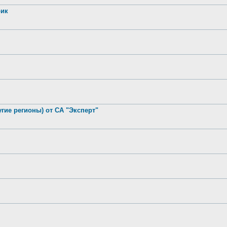
рик
гие регионы) от СА "Эксперт"