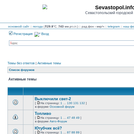
Sevastopol.inf
Севастопольский городской
основной сайт
::
погода
(
⇑29.8
°C,
743
мм.рт.ст.) :: рад.фон
-
мкр/ч
::
telegram
::
наш фо
Регистрация
Вход
Темы без ответов
|
Активные темы
Список форумов
Активные темы
Выключили свет-2
[
На страницу:
1
…
130
131
132
]
На
В
в форуме
Основной форум
страницу
этой
Топливо
теме
нет
[
На страницу:
1
…
47
48
49
]
новых
На
В
в форуме
Авто-Форум
непрочитанных
страницу
этой
сообщений.
Ютубчик всё?
теме
нет
[
На страницу:
1
…
87
88
89
]