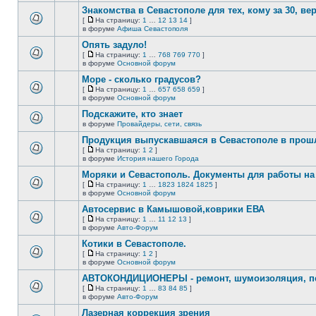
этой
сообщений.
Знакомства в Севастополе для тех, кому за 30, верне
теме
нет
[
На страницу:
1
…
12
13
14
]
новых
На
В
в форуме
Афиша Севастополя
непрочитанных
страницу
этой
сообщений.
Опять задуло!
теме
нет
[
На страницу:
1
…
768
769
770
]
новых
На
В
в форуме
Основной форум
непрочитанных
страницу
этой
сообщений.
Море - сколько градусов?
теме
нет
[
На страницу:
1
…
657
658
659
]
новых
На
В
в форуме
Основной форум
непрочитанных
страницу
этой
сообщений.
Подскажите, кто знает
теме
нет
в форуме
Провайдеры, сети, связь
В
новых
этой
непрочитанных
Продукция выпускавшаяся в Севастополе в про
теме
сообщений.
[
На страницу:
1
2
]
нет
На
В
в форуме
История нашего Города
новых
страницу
этой
непрочитанных
Моряки и Севастополь. Документы для работы на 
теме
сообщений.
нет
[
На страницу:
1
…
1823
1824
1825
]
новых
На
В
в форуме
Основной форум
непрочитанных
страницу
этой
сообщений.
Автосервис в Камышовой,коврики ЕВА
теме
нет
[
На страницу:
1
…
11
12
13
]
новых
На
В
в форуме
Авто-Форум
непрочитанных
страницу
этой
сообщений.
Котики в Севастополе.
теме
нет
[
На страницу:
1
2
]
новых
На
В
в форуме
Основной форум
непрочитанных
страницу
этой
сообщений.
АВТОКОНДИЦИОНЕРЫ - ремонт, шумоизоляция, пе
теме
нет
[
На страницу:
1
…
83
84
85
]
новых
На
В
в форуме
Авто-Форум
непрочитанных
страницу
этой
сообщений.
Лазерная коррекция зрения
теме