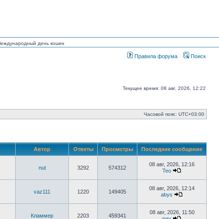
 Международный день кошек
Правила форума
Поиск
Текущее время: 08 авг, 2026, 12:22
Часовой пояс:
UTC+03:00
Автор
Ответы
Просмотры
Последнее сообщение
08 авг, 2026, 12:16
nut
3292
574312
Тео
Перейти
к
последнему
08 авг, 2026, 12:14
vaz111
1220
149405
сообщению
abys
Перейти
к
последнему
08 авг, 2026, 11:50
Кламмер
2203
459341
сообщению
pav