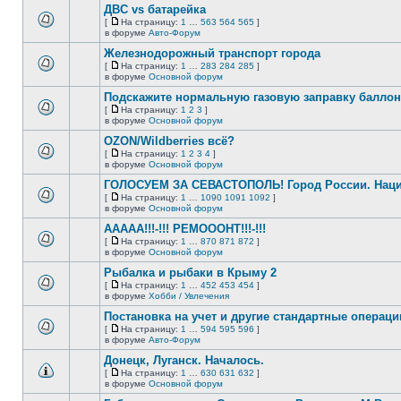
сообщений.
ДВС vs батарейка
теме
нет
[
На страницу:
1
…
563
564
565
]
новых
На
В
в форуме
Авто-Форум
непрочитанных
страницу
этой
сообщений.
Железнодорожный транспорт города
теме
нет
[
На страницу:
1
…
283
284
285
]
новых
На
В
в форуме
Основной форум
непрочитанных
страницу
этой
сообщений.
Подскажите нормальную газовую заправку баллон
теме
нет
[
На страницу:
1
2
3
]
новых
На
В
в форуме
Основной форум
непрочитанных
страницу
этой
сообщений.
OZON/Wildberries всё?
теме
нет
[
На страницу:
1
2
3
4
]
новых
На
В
в форуме
Основной форум
непрочитанных
страницу
этой
сообщений.
ГОЛОСУЕМ ЗА СЕВАСТОПОЛЬ! Город России. Нац
теме
нет
[
На страницу:
1
…
1090
1091
1092
]
новых
На
В
в форуме
Основной форум
непрочитанных
страницу
этой
сообщений.
ААААА!!!-!!! РЕМОООНТ!!!-!!!
теме
нет
[
На страницу:
1
…
870
871
872
]
новых
На
В
в форуме
Основной форум
непрочитанных
страницу
этой
сообщений.
Рыбалка и рыбаки в Крыму 2
теме
нет
[
На страницу:
1
…
452
453
454
]
новых
На
В
в форуме
Хобби / Увлечения
непрочитанных
страницу
этой
сообщений.
Постановка на учет и другие стандартные операц
теме
нет
[
На страницу:
1
…
594
595
596
]
новых
На
В
в форуме
Авто-Форум
непрочитанных
страницу
этой
сообщений.
Донецк, Луганск. Началось.
теме
нет
[
На страницу:
1
…
630
631
632
]
новых
На
В
в форуме
Основной форум
непрочитанных
страницу
этой
сообщений.