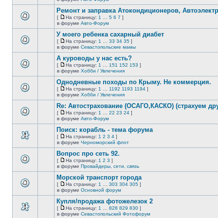
В
новых
этой
непрочитанных
Ремонт и заправка Атокондиционеров, Автоэлект
теме
сообщений.
[
На страницу:
1
…
5
6
7
]
нет
На
В
в форуме
Авто-Форум
новых
страницу
этой
непрочитанных
У моего ребенка сахарный диабет
теме
сообщений.
нет
[
На страницу:
1
…
33
34
35
]
новых
На
В
в форуме
Севастопольские мамы
непрочитанных
страницу
этой
сообщений.
А куроводы у нас есть?
теме
нет
[
На страницу:
1
…
151
152
153
]
новых
На
В
в форуме
Хобби / Увлечения
непрочитанных
страницу
этой
сообщений.
Однодневные походы по Крыму. Не коммерция.
теме
нет
[
На страницу:
1
…
1192
1193
1194
]
новых
На
В
в форуме
Хобби / Увлечения
непрочитанных
страницу
этой
сообщений.
Re: Автострахование (ОСАГО,КАСКО) (страхуем дру
теме
нет
[
На страницу:
1
…
22
23
24
]
новых
На
В
в форуме
Авто-Форум
непрочитанных
страницу
этой
сообщений.
Поиск: корабль - тема форума
теме
нет
[
На страницу:
1
2
3
4
]
новых
На
В
в форуме
Черноморский флот
непрочитанных
страницу
этой
сообщений.
Вопрос про сеть 92.
теме
нет
[
На страницу:
1
2
3
]
новых
На
В
в форуме
Провайдеры, сети, связь
непрочитанных
страницу
этой
сообщений.
Морской транспорт города
теме
нет
[
На страницу:
1
…
303
304
305
]
новых
На
В
в форуме
Основной форум
непрочитанных
страницу
этой
сообщений.
Купля/продажа фотожелезок 2
теме
нет
[
На страницу:
1
…
828
829
830
]
новых
На
В
в форуме
Севастопольский Фотофорум
непрочитанных
страницу