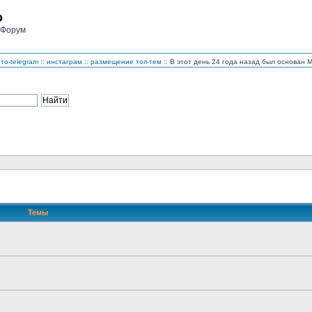
o
 Форум
то-telegram
::
инстаграм
::
размещение топ-тем
:: В этот день 24 года назад был основан
Темы