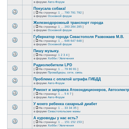
новых
На
В
в форуме
Авто-Форум
непрочитанных
страницу
этой
сообщений.
Покусала собака!
теме
нет
[
На страницу:
1
…
790
791
792
]
новых
На
В
в форуме
Основной форум
непрочитанных
страницу
этой
сообщений.
Железнодорожный транспорт города
теме
нет
[
На страницу:
1
…
283
284
285
]
новых
На
В
в форуме
Основной форум
непрочитанных
страницу
этой
сообщений.
Губернатор города Севастополя Развожаев М.В.
теме
нет
[
На страницу:
1
…
646
647
648
]
новых
На
В
в форуме
Основной форум
непрочитанных
страницу
этой
сообщений.
Пишу музыку.
теме
нет
[
На страницу:
1
2
3
4
]
новых
На
В
в форуме
Хобби / Увлечения
непрочитанных
страницу
этой
сообщений.
Радиолюбители LPD
теме
нет
[
На страницу:
1
…
79
80
81
]
новых
На
В
в форуме
Провайдеры, сети, связь
непрочитанных
страницу
этой
сообщений.
Проблема с оплатой штрафа ГИБДД
теме
нет
в форуме
Авто-Форум
В
новых
этой
непрочитанных
Ремонт и заправка Атокондиционеров, Автоэлект
теме
сообщений.
[
На страницу:
1
…
5
6
7
]
нет
На
В
в форуме
Авто-Форум
новых
страницу
этой
непрочитанных
У моего ребенка сахарный диабет
теме
сообщений.
нет
[
На страницу:
1
…
33
34
35
]
новых
На
В
в форуме
Севастопольские мамы
непрочитанных
страницу
этой
сообщений.
А куроводы у нас есть?
теме
нет
[
На страницу:
1
…
151
152
153
]
новых
На
В
в форуме
Хобби / Увлечения
непрочитанных
страницу
этой