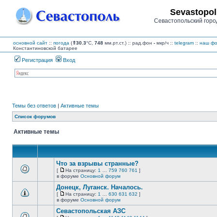
Sevastopol
Севастопольский горо
основной сайт
::
погода
(
⇑30.3
°C,
748
мм.рт.ст.) :: рад.фон
-
мкр/ч
::
telegram
::
наш фо
Константиновской батарее
Регистрация
Вход
Темы без ответов
|
Активные темы
Список форумов
Активные темы
Что за взрывы странные?
[
На страницу:
1
…
759
760
761
]
На
В
в форуме
Основной форум
страницу
этой
Донецк, Луганск. Началось.
теме
нет
[
На страницу:
1
…
630
631
632
]
новых
На
В
в форуме
Основной форум
непрочитанных
страницу
этой
сообщений.
Севастопольская АЗС
теме
нет