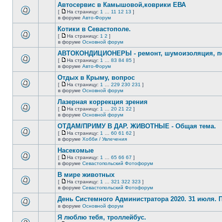
сообщений.
Автосервис в Камышовой,коврики ЕВА
теме
нет
[
На страницу:
1
…
11
12
13
]
новых
На
В
в форуме
Авто-Форум
непрочитанных
страницу
этой
сообщений.
Котики в Севастополе.
теме
нет
[
На страницу:
1
2
]
новых
На
В
в форуме
Основной форум
непрочитанных
страницу
этой
сообщений.
АВТОКОНДИЦИОНЕРЫ - ремонт, шумоизоляция, пе
теме
нет
[
На страницу:
1
…
83
84
85
]
новых
На
В
в форуме
Авто-Форум
непрочитанных
страницу
этой
сообщений.
Отдых в Крыму, вопрос
теме
нет
[
На страницу:
1
…
229
230
231
]
новых
На
В
в форуме
Основной форум
непрочитанных
страницу
этой
сообщений.
Лазерная коррекция зрения
теме
нет
[
На страницу:
1
…
20
21
22
]
новых
На
В
в форуме
Основной форум
непрочитанных
страницу
этой
сообщений.
ОТДАМ/ПРИМУ В ДАР. ЖИВОТНЫЕ - Общая тема.
теме
нет
[
На страницу:
1
…
60
61
62
]
новых
На
В
в форуме
Хобби / Увлечения
непрочитанных
страницу
этой
сообщений.
Насекомые
теме
нет
[
На страницу:
1
…
65
66
67
]
новых
На
В
в форуме
Севастопольский Фотофорум
непрочитанных
страницу
этой
сообщений.
В мире животных
теме
нет
[
На страницу:
1
…
321
322
323
]
новых
На
В
в форуме
Севастопольский Фотофорум
непрочитанных
страницу
этой
сообщений.
День Системного Администратора 2020. 31 июля.
теме
нет
в форуме
Основной форум
В
новых
этой
непрочитанных
Я люблю тебя, троллейбус.
теме
сообщений.