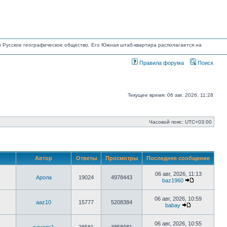
но Русское географическое общество. Его Южная штаб-квартира располагается на
Правила форума
Поиск
Текущее время: 06 авг, 2026, 11:28
Часовой пояс:
UTC+03:00
Автор
Ответы
Просмотры
Последнее сообщение
06 авг, 2026, 11:13
Арола
19024
4978443
baz1960
Перейти
к
последнему
06 авг, 2026, 10:59
aaz10
15777
5208384
сообщению
babay
Перейти
к
последнему
06 авг, 2026, 10:55