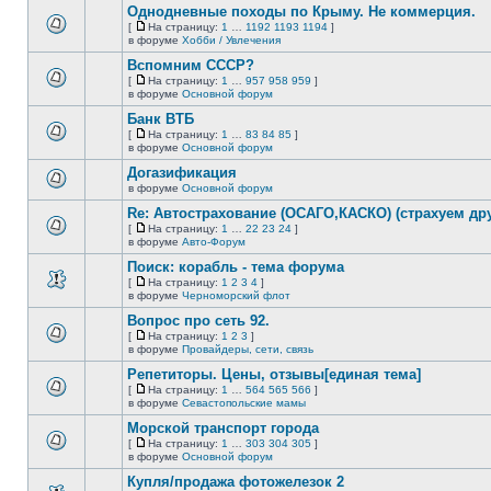
сообщений.
Однодневные походы по Крыму. Не коммерция.
теме
нет
[
На страницу:
1
…
1192
1193
1194
]
новых
На
В
в форуме
Хобби / Увлечения
непрочитанных
страницу
этой
сообщений.
Вспомним СССР?
теме
нет
[
На страницу:
1
…
957
958
959
]
новых
На
В
в форуме
Основной форум
непрочитанных
страницу
этой
сообщений.
Банк ВТБ
теме
нет
[
На страницу:
1
…
83
84
85
]
новых
На
В
в форуме
Основной форум
непрочитанных
страницу
этой
сообщений.
Догазификация
теме
нет
в форуме
Основной форум
В
новых
этой
непрочитанных
Re: Автострахование (ОСАГО,КАСКО) (страхуем дру
теме
сообщений.
[
На страницу:
1
…
22
23
24
]
нет
На
В
в форуме
Авто-Форум
новых
страницу
этой
непрочитанных
Поиск: корабль - тема форума
теме
сообщений.
нет
[
На страницу:
1
2
3
4
]
новых
На
В
в форуме
Черноморский флот
непрочитанных
страницу
этой
сообщений.
Вопрос про сеть 92.
теме
нет
[
На страницу:
1
2
3
]
новых
На
В
в форуме
Провайдеры, сети, связь
непрочитанных
страницу
этой
сообщений.
Репетиторы. Цены, отзывы[единая тема]
теме
нет
[
На страницу:
1
…
564
565
566
]
новых
На
В
в форуме
Севастопольские мамы
непрочитанных
страницу
этой
сообщений.
Морской транспорт города
теме
нет
[
На страницу:
1
…
303
304
305
]
новых
На
В
в форуме
Основной форум
непрочитанных
страницу
этой
сообщений.
Купля/продажа фотожелезок 2
теме