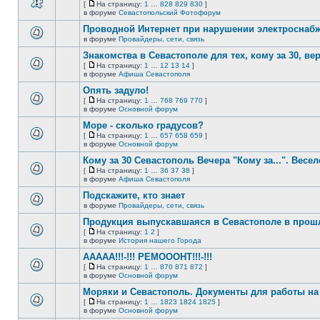
нет
[
На страницу:
1
…
828
829
830
]
новых
На
В
в форуме
Севастопольский Фотофорум
непрочитанных
страницу
этой
сообщений.
Проводной Интернет при нарушении электроснаб
теме
нет
в форуме
Провайдеры, сети, связь
В
новых
этой
непрочитанных
Знакомства в Севастополе для тех, кому за 30, верне
теме
сообщений.
[
На страницу:
1
…
12
13
14
]
нет
На
В
в форуме
Афиша Севастополя
новых
страницу
этой
непрочитанных
Опять задуло!
теме
сообщений.
нет
[
На страницу:
1
…
768
769
770
]
новых
На
В
в форуме
Основной форум
непрочитанных
страницу
этой
сообщений.
Море - сколько градусов?
теме
нет
[
На страницу:
1
…
657
658
659
]
новых
На
В
в форуме
Основной форум
непрочитанных
страницу
этой
сообщений.
Кому за 30 Севастополь Вечера "Кому за...". Весел
теме
нет
[
На страницу:
1
…
36
37
38
]
новых
На
В
в форуме
Афиша Севастополя
непрочитанных
страницу
этой
сообщений.
Подскажите, кто знает
теме
нет
в форуме
Провайдеры, сети, связь
В
новых
этой
непрочитанных
Продукция выпускавшаяся в Севастополе в про
теме
сообщений.
[
На страницу:
1
2
]
нет
На
В
в форуме
История нашего Города
новых
страницу
этой
непрочитанных
ААААА!!!-!!! РЕМОООНТ!!!-!!!
теме
сообщений.
нет
[
На страницу:
1
…
870
871
872
]
новых
На
В
в форуме
Основной форум
непрочитанных
страницу
этой
сообщений.
Моряки и Севастополь. Документы для работы на 
теме
нет
[
На страницу:
1
…
1823
1824
1825
]
новых
На
В
в форуме
Основной форум
непрочитанных
страницу
этой