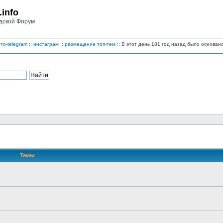
.info
дской Форум
то-telegram
::
инстаграм
::
размещение топ-тем
:: В этот день 181 год назад было основа
Темы