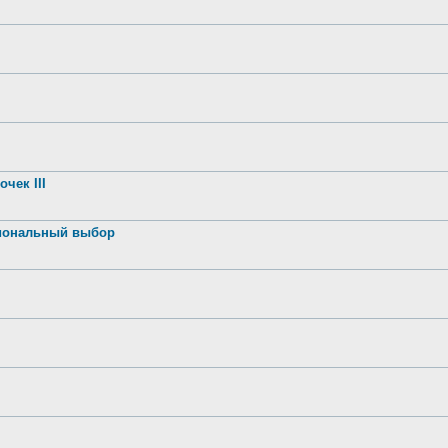
чек III
иональный выбор