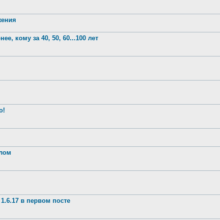
жения
е, кому за 40, 50, 60...100 лет
о!
шлом
1.6.17 в первом посте