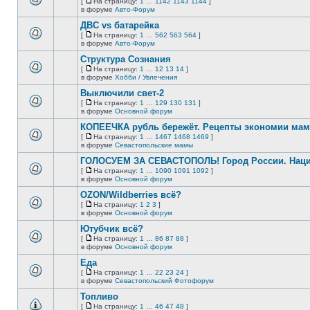
[
На страницу:
1
…
1142
1143
1144
]
новых
На
В
в форуме
Авто-Форум
непрочитанных
страницу
этой
сообщений.
ДВС vs батарейка
теме
нет
[
На страницу:
1
…
562
563
564
]
новых
На
В
в форуме
Авто-Форум
непрочитанных
страницу
этой
сообщений.
Структура Сознания
теме
нет
[
На страницу:
1
…
12
13
14
]
новых
На
В
в форуме
Хобби / Увлечения
непрочитанных
страницу
этой
сообщений.
Выключили свет-2
теме
нет
[
На страницу:
1
…
129
130
131
]
новых
На
В
в форуме
Основной форум
непрочитанных
страницу
этой
сообщений.
КОПЕЕЧКА рубль бережёт. Рецепты экономии мамо
теме
нет
[
На страницу:
1
…
1467
1468
1469
]
новых
На
В
в форуме
Севастопольские мамы
непрочитанных
страницу
этой
сообщений.
ГОЛОСУЕМ ЗА СЕВАСТОПОЛЬ! Город России. Нац
теме
нет
[
На страницу:
1
…
1090
1091
1092
]
новых
На
В
в форуме
Основной форум
непрочитанных
страницу
этой
сообщений.
OZON/Wildberries всё?
теме
нет
[
На страницу:
1
2
3
]
новых
На
В
в форуме
Основной форум
непрочитанных
страницу
этой
сообщений.
Ютубчик всё?
теме
нет
[
На страницу:
1
…
86
87
88
]
новых
На
В
в форуме
Основной форум
непрочитанных
страницу
этой
сообщений.
Еда
теме
нет
[
На страницу:
1
…
22
23
24
]
новых
На
В
в форуме
Севастопольский Фотофорум
непрочитанных
страницу
этой
сообщений.
Топливо
теме
нет
[
На страницу:
1
…
46
47
48
]