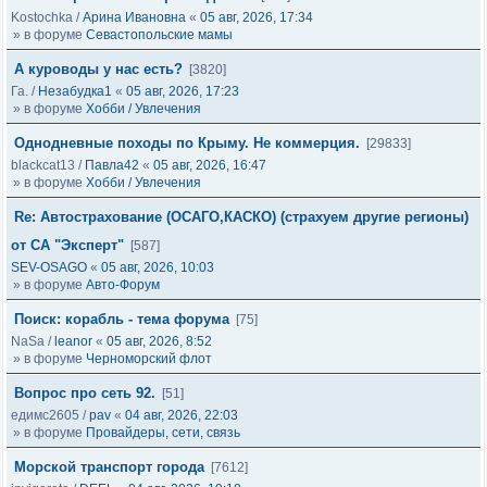
Kostochka
/
Арина Ивановна
«
05 авг, 2026, 17:34
» в форуме
Севастопольские мамы
А куроводы у нас есть?
[3820]
Га.
/
Незабудка1
«
05 авг, 2026, 17:23
» в форуме
Хобби / Увлечения
Однодневные походы по Крыму. Не коммерция.
[29833]
blackcat13
/
Павла42
«
05 авг, 2026, 16:47
» в форуме
Хобби / Увлечения
Re: Автострахование (ОСАГО,КАСКО) (страхуем другие регионы)
от СА "Эксперт"
[587]
SEV-OSAGO
«
05 авг, 2026, 10:03
» в форуме
Авто-Форум
Поиск: корабль - тема форума
[75]
NaSa
/
leanor
«
05 авг, 2026, 8:52
» в форуме
Черноморский флот
Вопрос про сеть 92.
[51]
едимс2605
/
pav
«
04 авг, 2026, 22:03
» в форуме
Провайдеры, сети, связь
Морской транспорт города
[7612]