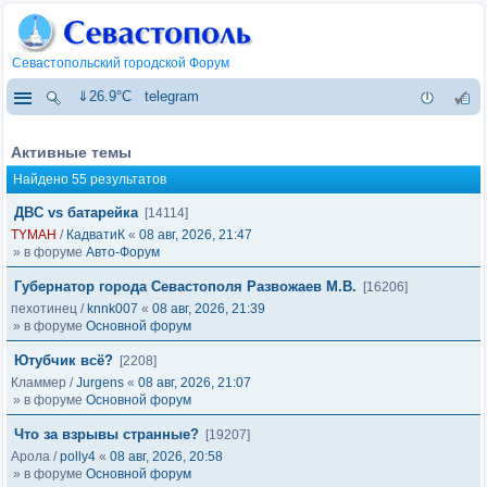
Севастопольский городской Форум
⇓26.9°C
telegram
Активные темы
Найдено 55 результатов
ДВС vs батарейка
[14114]
TYMAH
/
КадватиК
«
08 авг, 2026, 21:47
» в форуме
Авто-Форум
Губернатор города Севастополя Развожаев М.В.
[16206]
пехотинец
/
knnk007
«
08 авг, 2026, 21:39
» в форуме
Основной форум
Ютубчик всё?
[2208]
Кламмер
/
Jurgens
«
08 авг, 2026, 21:07
» в форуме
Основной форум
Что за взрывы странные?
[19207]
Арола
/
polly4
«
08 авг, 2026, 20:58
» в форуме
Основной форум