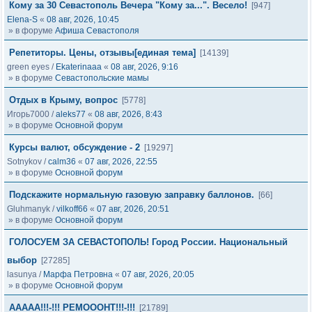
Кому за 30 Севастополь Вечера "Кому за...". Весело!
[947]
Elena-S
«
08 авг, 2026, 10:45
» в форуме
Афиша Севастополя
Репетиторы. Цены, отзывы[единая тема]
[14139]
green eyes
/
Ekaterinaaa
«
08 авг, 2026, 9:16
» в форуме
Севастопольские мамы
Отдых в Крыму, вопрос
[5778]
Игорь7000
/
aleks77
«
08 авг, 2026, 8:43
» в форуме
Основной форум
Курсы валют, обсуждение - 2
[19297]
Sotnykov
/
calm36
«
07 авг, 2026, 22:55
» в форуме
Основной форум
Подскажите нормальную газовую заправку баллонов.
[66]
Gluhmanyk
/
vilkoff66
«
07 авг, 2026, 20:51
» в форуме
Основной форум
ГОЛОСУЕМ ЗА СЕВАСТОПОЛЬ! Город России. Национальный
выбор
[27285]
lasunya
/
Марфа Петровна
«
07 авг, 2026, 20:05
» в форуме
Основной форум
ААААА!!!-!!! РЕМОООНТ!!!-!!!
[21789]