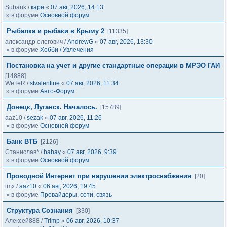
Subarik
/
кари
«
07 авг, 2026, 14:13
» в форуме
Основной форум
Рыбалка и рыбаки в Крыму 2
[11335]
александр олегович
/
AndrewG
«
07 авг, 2026, 13:30
» в форуме
Хобби / Увлечения
Постановка на учет и другие стандартные операции в МРЭО ГАИ
[14888]
WeTeR
/
stvalentine
«
07 авг, 2026, 11:34
» в форуме
Авто-Форум
Донецк, Луганск. Началось.
[15789]
aaz10
/
sezak
«
07 авг, 2026, 11:26
» в форуме
Основной форум
Банк ВТБ
[2126]
Станислав*
/
babay
«
07 авг, 2026, 9:39
» в форуме
Основной форум
Проводной Интернет при нарушении электроснабжения
[20]
imx
/
aaz10
«
06 авг, 2026, 19:45
» в форуме
Провайдеры, сети, связь
Структура Сознания
[330]
Алексей888
/
Trimp
«
06 авг, 2026, 10:37