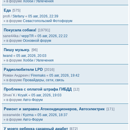
» в форуме
Хобби / Увлечения
Еда
[575]
profi
/
Stefany
«
05 авг, 2026, 22:39
» в форуме
Севастопольский Фотофорум
Покусала собака!
[19791]
sane44ka
/
черрТЯ
«
05 авг, 2026, 22:22
» в форуме
Основной форум
Пишу музыку.
[96]
Iwand
«
05 авг, 2026, 20:03
» в форуме
Хобби / Увлечения
Радиолюбители LPD
[2016]
Роман Андреич
/
Firemaks
«
05 авг, 2026, 19:42
» в форуме
Провайдеры, сети, связь
Проблема с оплатой штрафа ГИБДД
[12]
Shvei`K
/
KryaK
«
05 авг, 2026, 19:03
» в форуме
Авто-Форум
Ремонт и заправка Атокондиционеров, Автоэлектрик
[171]
oceanwide
/
Kyzma
«
05 авг, 2026, 18:37
» в форуме
Авто-Форум
У моего ребенка сахарный диабет
[872]