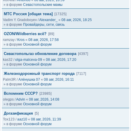
KorAlla
/
Anton88
«
08 авг, 2026, 18:59
» в форуме
Севастопольские мамы
МТС Россия [общая тема]
[17325]
Vadim Y. Gradoboyev
/
Alexander_
«
08 авг, 2026, 18:25
» в форуме
Провайдеры, сети, связь
OZON/Wildberries всё?
[89]
ramzay
/
Kros
«
08 авг, 2026, 17:58
» в форуме
Основной форум
Севастопольгаз обновление договора
[4397]
kas32
/
olga-malceva-09
«
08 авг, 2026, 17:20
» в форуме
Основной форум
Железнодорожный транспорт города
[7117]
Palm3R
/
Алёнушка 07
«
08 авг, 2026, 16:11
» в форуме
Основной форум
Вспомним СССР?
[23985]
olegps
/
Advin
«
08 авг, 2026, 14:08
» в форуме
Основной форум
Догазификация
[5]
Tox123
/
aaz10
«
08 авг, 2026, 11:39
» в форуме
Основной форум