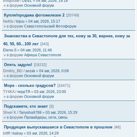
invigorate
/
DEEL
«
04 авг, 2026, 19:18
» в форуме
Основной форум
Купля/продажа фотожелезок 2
[20749]
NeKto
/
bijou
«
04 авг, 2026, 15:17
» в форуме
Севастопольский Фотофорум
Знакомства в Севастополе для тех, кому за 30, вернее, кому за
40, 50, 60...100 лет
[343]
Elena-S
«
04 авг, 2026, 11:46
» в форуме
Афиша Севастополя
Опять задуло!
[19232]
Dmitriy_BEl
/
sezak
«
04 авг, 2026, 0:09
» в форуме
Основной форум
Море - сколько градусов?
[16471]
TY4KA
/
черрТЯ
«
03 авг, 2026, 23:00
» в форуме
Основной форум
Подскажите, кто знает
[3]
Shvei`K
/
Tanysha9788
«
03 авг, 2026, 15:29
» в форуме
Провайдеры, сети, связь
Продукция выпускавшаяся в Севастополе в прошлом
[46]
bitfff
/
babay
«
03 авг, 2026, 14:29