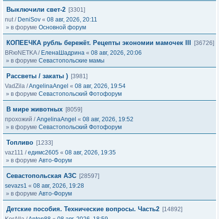
Выключили свет-2
[3301]
nut
/
DeniSov
«
08 авг, 2026, 20:11
» в форуме
Основной форум
КОПЕЕЧКА рубль бережёт. Рецепты экономии мамочек III
[36726]
BRюNETKA
/
ЕленаШадрина
«
08 авг, 2026, 20:06
» в форуме
Севастопольские мамы
Рассветы / закаты )
[3981]
VadZila
/
AngelinaAngel
«
08 авг, 2026, 19:54
» в форуме
Севастопольский Фотофорум
В мире животных
[8059]
прохожий
/
AngelinaAngel
«
08 авг, 2026, 19:52
» в форуме
Севастопольский Фотофорум
Топливо
[1233]
vaz111
/
едимс2605
«
08 авг, 2026, 19:35
» в форуме
Авто-Форум
Севастопольская АЗС
[28597]
sevazs1
«
08 авг, 2026, 19:28
» в форуме
Авто-Форум
Детские пособия. Технические вопросы. Часть2
[14892]