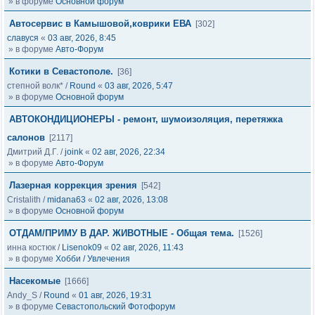
» в форуме
Основной форум
Автосервис в Камышовой,коврики ЕВА
[302]
славуся
«
03 авг, 2026, 8:45
» в форуме
Авто-Форум
Котики в Севастополе.
[36]
степной волк*
/
Round
«
03 авг, 2026, 5:47
» в форуме
Основной форум
АВТОКОНДИЦИОНЕРЫ - ремонт, шумоизоляция, перетяжка
салонов
[2117]
Дмитрий Д.Г.
/
joink
«
02 авг, 2026, 22:34
» в форуме
Авто-Форум
Лазерная коррекция зрения
[542]
Cristalith
/
midana63
«
02 авг, 2026, 13:08
» в форуме
Основной форум
ОТДАМ/ПРИМУ В ДАР. ЖИВОТНЫЕ - Общая тема.
[1526]
инна костюк
/
Lisenok09
«
02 авг, 2026, 11:43
» в форуме
Хобби / Увлечения
Насекомые
[1666]
Andy_S
/
Round
«
01 авг, 2026, 19:31
» в форуме
Севастопольский Фотофорум