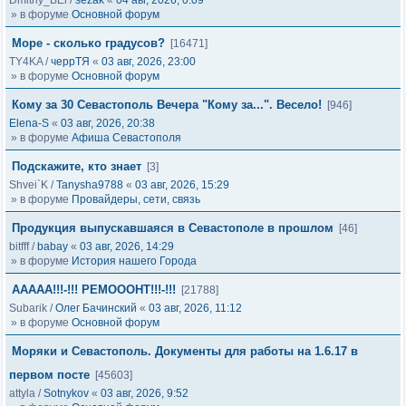
Dmitriy_BEl
/
sezak
«
04 авг, 2026, 0:09
» в форуме
Основной форум
Море - сколько градусов?
[16471]
TY4KA
/
черрТЯ
«
03 авг, 2026, 23:00
» в форуме
Основной форум
Кому за 30 Севастополь Вечера "Кому за...". Весело!
[946]
Elena-S
«
03 авг, 2026, 20:38
» в форуме
Афиша Севастополя
Подскажите, кто знает
[3]
Shvei`K
/
Tanysha9788
«
03 авг, 2026, 15:29
» в форуме
Провайдеры, сети, связь
Продукция выпускавшаяся в Севастополе в прошлом
[46]
bitfff
/
babay
«
03 авг, 2026, 14:29
» в форуме
История нашего Города
ААААА!!!-!!! РЕМОООНТ!!!-!!!
[21788]
Subarik
/
Олег Бачинский
«
03 авг, 2026, 11:12
» в форуме
Основной форум
Моряки и Севастополь. Документы для работы на 1.6.17 в
первом посте
[45603]
attyla
/
Sotnykov
«
03 авг, 2026, 9:52