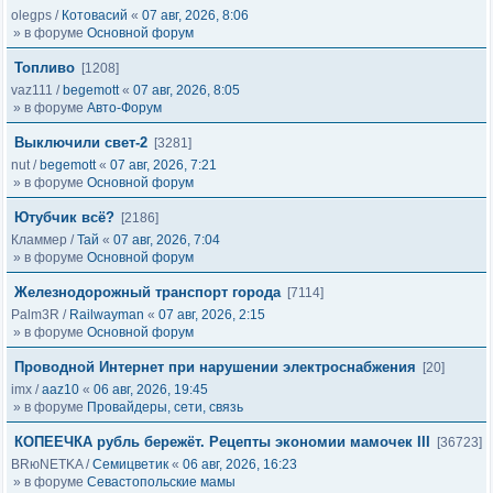
olegps
/
Котовасий
«
07 авг, 2026, 8:06
» в форуме
Основной форум
Топливо
[1208]
vaz111
/
begemott
«
07 авг, 2026, 8:05
» в форуме
Авто-Форум
Выключили свет-2
[3281]
nut
/
begemott
«
07 авг, 2026, 7:21
» в форуме
Основной форум
Ютубчик всё?
[2186]
Кламмер
/
Тай
«
07 авг, 2026, 7:04
» в форуме
Основной форум
Железнодорожный транспорт города
[7114]
Palm3R
/
Railwayman
«
07 авг, 2026, 2:15
» в форуме
Основной форум
Проводной Интернет при нарушении электроснабжения
[20]
imx
/
aaz10
«
06 авг, 2026, 19:45
» в форуме
Провайдеры, сети, связь
КОПЕЕЧКА рубль бережёт. Рецепты экономии мамочек III
[36723]
BRюNETKA
/
Семицветик
«
06 авг, 2026, 16:23
» в форуме
Севастопольские мамы