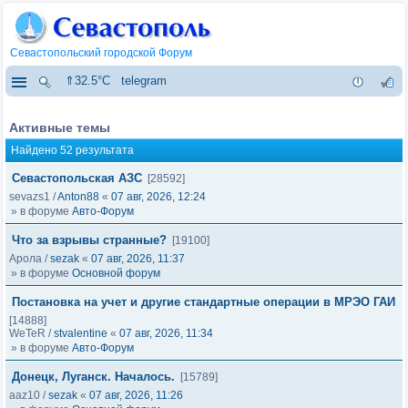
Севастопольский городской Форум
⇑32.5°C
telegram
Активные темы
Найдено 52 результата
Севастопольская АЗС
[28592]
sevazs1
/
Anton88
«
07 авг, 2026, 12:24
» в форуме
Авто-Форум
Что за взрывы странные?
[19100]
Арола
/
sezak
«
07 авг, 2026, 11:37
» в форуме
Основной форум
Постановка на учет и другие стандартные операции в МРЭО ГАИ
[14888]
WeTeR
/
stvalentine
«
07 авг, 2026, 11:34
» в форуме
Авто-Форум
Донецк, Луганск. Началось.
[15789]
aaz10
/
sezak
«
07 авг, 2026, 11:26