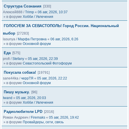
Структура Сознания
[330]
Алексей888
/
Trimp
«
06 авг, 2026, 10:37
» в форуме
Хобби / Увлечения
ГОЛОСУЕМ ЗА СЕВАСТОПОЛЬ! Город России. Национальный
выбор
[27283]
lasunya
/
Марфа Петровна
«
06 авг, 2026, 6:26
» в форуме
Основной форум
Еда
[575]
profi
/
Stefany
«
05 авг, 2026, 22:39
» в форуме
Севастопольский Фотофорум
Покусала собака!
[19791]
sane44ka
/
черрТЯ
«
05 авг, 2026, 22:22
» в форуме
Основной форум
Пишу музыку.
[96]
Iwand
«
05 авг, 2026, 20:03
» в форуме
Хобби / Увлечения
Радиолюбители LPD
[2016]
Роман Андреич
/
Firemaks
«
05 авг, 2026, 19:42
» в форуме
Провайдеры, сети, связь