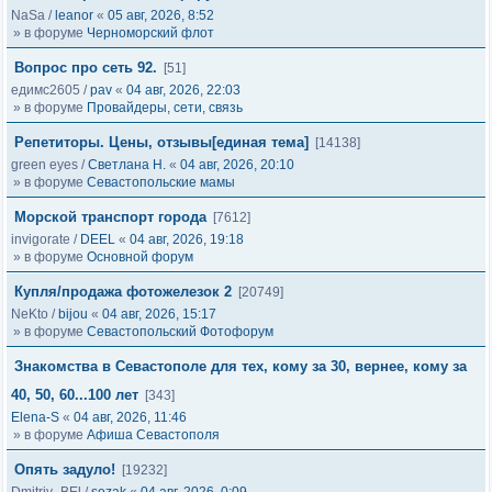
NaSa
/
leanor
«
05 авг, 2026, 8:52
» в форуме
Черноморский флот
Вопрос про сеть 92.
[51]
едимс2605
/
pav
«
04 авг, 2026, 22:03
» в форуме
Провайдеры, сети, связь
Репетиторы. Цены, отзывы[единая тема]
[14138]
green eyes
/
Светлана Н.
«
04 авг, 2026, 20:10
» в форуме
Севастопольские мамы
Морской транспорт города
[7612]
invigorate
/
DEEL
«
04 авг, 2026, 19:18
» в форуме
Основной форум
Купля/продажа фотожелезок 2
[20749]
NeKto
/
bijou
«
04 авг, 2026, 15:17
» в форуме
Севастопольский Фотофорум
Знакомства в Севастополе для тех, кому за 30, вернее, кому за
40, 50, 60...100 лет
[343]
Elena-S
«
04 авг, 2026, 11:46
» в форуме
Афиша Севастополя
Опять задуло!
[19232]