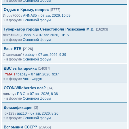
» в форуме
Основной форум
Отдых в Крыму, вопрос
[5777]
Игорь7000
/
ANNA35
«
07 авг, 2026, 10:59
» в форуме
Основной форум
Губернатор города Севастополя Развожаев М.В.
[16203]
пехотинец
/
John_S
«
07 авг, 2026, 10:15
» в форуме
Основной форум
Банк ВТБ
[2126]
Станислав*
/
babay
«
07 авг, 2026, 9:39
» в форуме
Основной форум
ДВС vs батарейка
[14097]
TYMAH
/
babay
«
07 авг, 2026, 9:37
» в форуме
Авто-Форум
OZON/Wildberries всё?
[74]
ramzay
/
Р.В.С.
«
07 авг, 2026, 8:36
» в форуме
Основной форум
Догазификация
[3]
Tox123
/
aaz10
«
07 авг, 2026, 8:26
» в форуме
Основной форум
Вспомним СССР?
[23966]