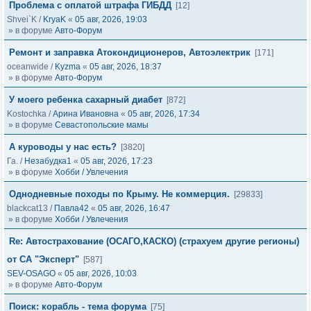
Проблема с оплатой штрафа ГИБДД
[12]
Shvei`K
/
KryaK
«
05 авг, 2026, 19:03
» в форуме
Авто-Форум
Ремонт и заправка Атокондиционеров, Автоэлектрик
[171]
oceanwide
/
Kyzma
«
05 авг, 2026, 18:37
» в форуме
Авто-Форум
У моего ребенка сахарный диабет
[872]
Kostochka
/
Арина Ивановна
«
05 авг, 2026, 17:34
» в форуме
Севастопольские мамы
А куроводы у нас есть?
[3820]
Га.
/
Незабудка1
«
05 авг, 2026, 17:23
» в форуме
Хобби / Увлечения
Однодневные походы по Крыму. Не коммерция.
[29833]
blackcat13
/
Павла42
«
05 авг, 2026, 16:47
» в форуме
Хобби / Увлечения
Re: Автострахование (ОСАГО,КАСКО) (страхуем другие регионы)
от СА "Эксперт"
[587]
SEV-OSAGO
«
05 авг, 2026, 10:03
» в форуме
Авто-Форум
Поиск: корабль - тема форума
[75]