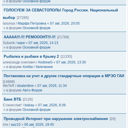
» в форуме
Основной форум
ГОЛОСУЕМ ЗА СЕВАСТОПОЛЬ! Город России. Национальный
выбор
[27285]
lasunya
/
Марфа Петровна
«
07 авг, 2026, 20:05
» в форуме
Основной форум
ААААА!!!-!!! РЕМОООНТ!!!-!!!
[21789]
Subarik
/
кари
«
07 авг, 2026, 14:13
» в форуме
Основной форум
Рыбалка и рыбаки в Крыму 2
[11335]
александр олегович
/
AndrewG
«
07 авг, 2026, 13:30
» в форуме
Хобби / Увлечения
Постановка на учет и другие стандартные операции в МРЭО ГАИ
[14888]
WeTeR
/
stvalentine
«
07 авг, 2026, 11:34
» в форуме
Авто-Форум
Банк ВТБ
[2126]
Станислав*
/
babay
«
07 авг, 2026, 9:39
» в форуме
Основной форум
Проводной Интернет при нарушении электроснабжения
[20]
imx
/
aaz10
«
06 авг, 2026, 19:45