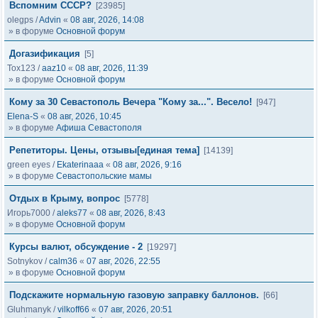
Вспомним СССР?
[23985]
olegps
/
Advin
«
08 авг, 2026, 14:08
» в форуме
Основной форум
Догазификация
[5]
Tox123
/
aaz10
«
08 авг, 2026, 11:39
» в форуме
Основной форум
Кому за 30 Севастополь Вечера "Кому за...". Весело!
[947]
Elena-S
«
08 авг, 2026, 10:45
» в форуме
Афиша Севастополя
Репетиторы. Цены, отзывы[единая тема]
[14139]
green eyes
/
Ekaterinaaa
«
08 авг, 2026, 9:16
» в форуме
Севастопольские мамы
Отдых в Крыму, вопрос
[5778]
Игорь7000
/
aleks77
«
08 авг, 2026, 8:43
» в форуме
Основной форум
Курсы валют, обсуждение - 2
[19297]
Sotnykov
/
calm36
«
07 авг, 2026, 22:55
» в форуме
Основной форум
Подскажите нормальную газовую заправку баллонов.
[66]
Gluhmanyk
/
vilkoff66
«
07 авг, 2026, 20:51