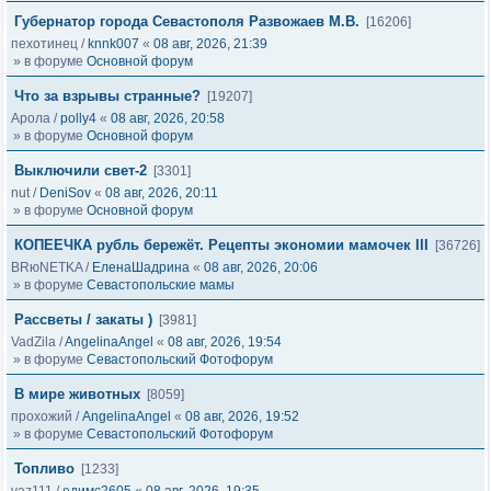
Губернатор города Севастополя Развожаев М.В.
[16206]
пехотинец
/
knnk007
«
08 авг, 2026, 21:39
» в форуме
Основной форум
Что за взрывы странные?
[19207]
Арола
/
polly4
«
08 авг, 2026, 20:58
» в форуме
Основной форум
Выключили свет-2
[3301]
nut
/
DeniSov
«
08 авг, 2026, 20:11
» в форуме
Основной форум
КОПЕЕЧКА рубль бережёт. Рецепты экономии мамочек III
[36726]
BRюNETKA
/
ЕленаШадрина
«
08 авг, 2026, 20:06
» в форуме
Севастопольские мамы
Рассветы / закаты )
[3981]
VadZila
/
AngelinaAngel
«
08 авг, 2026, 19:54
» в форуме
Севастопольский Фотофорум
В мире животных
[8059]
прохожий
/
AngelinaAngel
«
08 авг, 2026, 19:52
» в форуме
Севастопольский Фотофорум
Топливо
[1233]