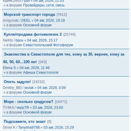
едимс2605
/
pav
«
04 авг, 2026, 22:03
» в форуме
Провайдеры, сети, связь
Морской транспорт города
[7612]
invigorate
/
DEEL
«
04 авг, 2026, 19:18
» в форуме
Основной форум
Купля/продажа фотожелезок 2
[20749]
NeKto
/
bijou
«
04 авг, 2026, 15:17
» в форуме
Севастопольский Фотофорум
Знакомства в Севастополе для тех, кому за 30, вернее, кому за
40, 50, 60...100 лет
[343]
Elena-S
«
04 авг, 2026, 11:46
» в форуме
Афиша Севастополя
Опять задуло!
[19232]
Dmitriy_BEl
/
sezak
«
04 авг, 2026, 0:09
» в форуме
Основной форум
Море - сколько градусов?
[16471]
TY4KA
/
черрТЯ
«
03 авг, 2026, 23:00
» в форуме
Основной форум
Подскажите, кто знает
[3]
Shvei`K
/
Tanysha9788
«
03 авг, 2026, 15:29