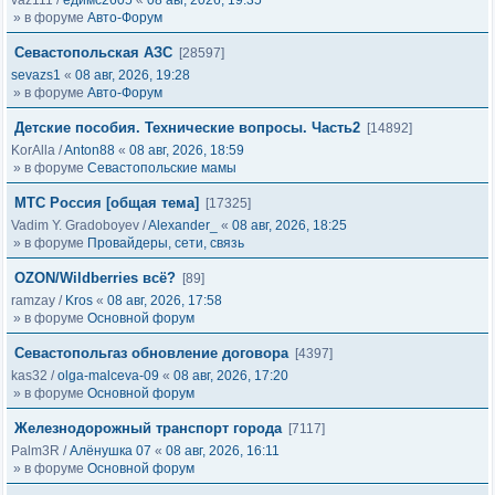
vaz111
/
едимс2605
«
08 авг, 2026, 19:35
» в форуме
Авто-Форум
Севастопольская АЗС
[28597]
sevazs1
«
08 авг, 2026, 19:28
» в форуме
Авто-Форум
Детские пособия. Технические вопросы. Часть2
[14892]
KorAlla
/
Anton88
«
08 авг, 2026, 18:59
» в форуме
Севастопольские мамы
МТС Россия [общая тема]
[17325]
Vadim Y. Gradoboyev
/
Alexander_
«
08 авг, 2026, 18:25
» в форуме
Провайдеры, сети, связь
OZON/Wildberries всё?
[89]
ramzay
/
Kros
«
08 авг, 2026, 17:58
» в форуме
Основной форум
Севастопольгаз обновление договора
[4397]
kas32
/
olga-malceva-09
«
08 авг, 2026, 17:20
» в форуме
Основной форум
Железнодорожный транспорт города
[7117]
Palm3R
/
Алёнушка 07
«
08 авг, 2026, 16:11
» в форуме
Основной форум