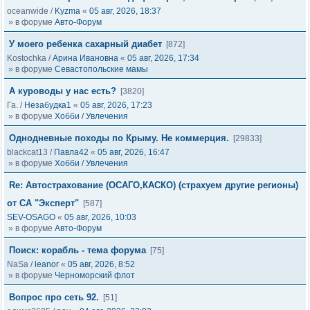
oceanwide
/
Kyzma
«
05 авг, 2026, 18:37
» в форуме
Авто-Форум
У моего ребенка сахарный диабет
[872]
Kostochka
/
Арина Ивановна
«
05 авг, 2026, 17:34
» в форуме
Севастопольские мамы
А куроводы у нас есть?
[3820]
Га.
/
Незабудка1
«
05 авг, 2026, 17:23
» в форуме
Хобби / Увлечения
Однодневные походы по Крыму. Не коммерция.
[29833]
blackcat13
/
Павла42
«
05 авг, 2026, 16:47
» в форуме
Хобби / Увлечения
Re: Автострахование (ОСАГО,КАСКО) (страхуем другие регионы)
от СА "Эксперт"
[587]
SEV-OSAGO
«
05 авг, 2026, 10:03
» в форуме
Авто-Форум
Поиск: корабль - тема форума
[75]
NaSa
/
leanor
«
05 авг, 2026, 8:52
» в форуме
Черноморский флот
Вопрос про сеть 92.
[51]