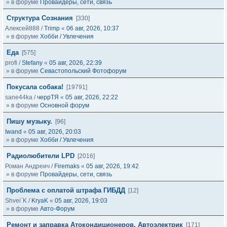
» в форуме
Провайдеры, сети, связь
Структура Сознания
[330]
Алексей888
/
Trimp
«
06 авг, 2026, 10:37
» в форуме
Хобби / Увлечения
Еда
[575]
profi
/
Stefany
«
05 авг, 2026, 22:39
» в форуме
Севастопольский Фотофорум
Покусала собака!
[19791]
sane44ka
/
черрТЯ
«
05 авг, 2026, 22:22
» в форуме
Основной форум
Пишу музыку.
[96]
Iwand
«
05 авг, 2026, 20:03
» в форуме
Хобби / Увлечения
Радиолюбители LPD
[2016]
Роман Андреич
/
Firemaks
«
05 авг, 2026, 19:42
» в форуме
Провайдеры, сети, связь
Проблема с оплатой штрафа ГИБДД
[12]
Shvei`K
/
KryaK
«
05 авг, 2026, 19:03
» в форуме
Авто-Форум
Ремонт и заправка Атокондиционеров, Автоэлектрик
[171]