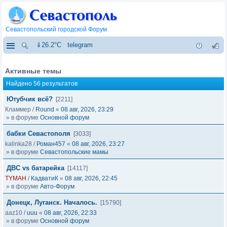
Севастопольский городской Форум
⇓26.2°C
telegram
Активные темы
Найдено 56 результатов
Ютубчик всё?
[2211]
Кламмер
/
Round
«
08 авг, 2026, 23:29
» в форуме
Основной форум
бабки Севастополя
[3033]
kalinka28
/
Роман457
«
08 авг, 2026, 23:27
» в форуме
Севастопольские мамы
ДВС vs батарейка
[14117]
TYMAH
/
КадватиК
«
08 авг, 2026, 22:45
» в форуме
Авто-Форум
Донецк, Луганск. Началось.
[15790]
aaz10
/
uuu
«
08 авг, 2026, 22:33
» в форуме
Основной форум