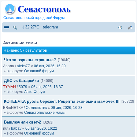
Севастопольский городской Форум
⇓32.27°C
telegram
Активные темы
Найдено 57 результатов
Что за взрывы странные?
[19040]
Арола
/
aleks77
«
06 авг, 2026, 16:39
» в форуме
Основной форум
ДВС vs батарейка
[14089]
TYMAH
/
5079
«
06 авг, 2026, 16:37
» в форуме
Авто-Форум
КОПЕЕЧКА рубль бережёт. Рецепты экономии мамочек III
[36723]
BRюNETKA
/
Семицветик
«
06 авг, 2026, 16:23
» в форуме
Севастопольские мамы
Выключили свет-2
[3263]
nut
/
babay
«
06 авг, 2026, 16:22
» в форуме
Основной форум