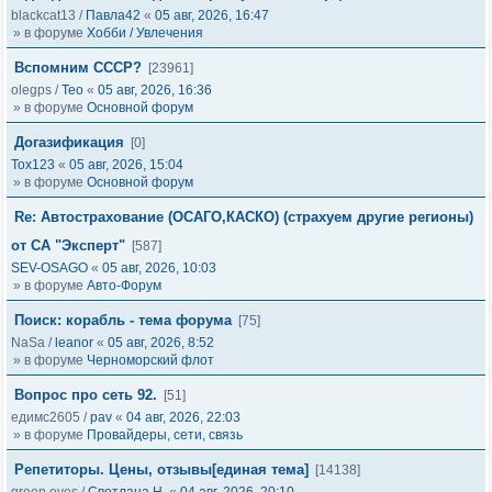
blackcat13
/
Павла42
«
05 авг, 2026, 16:47
» в форуме
Хобби / Увлечения
Вспомним СССР?
[23961]
olegps
/
Тео
«
05 авг, 2026, 16:36
» в форуме
Основной форум
Догазификация
[0]
Tox123
«
05 авг, 2026, 15:04
» в форуме
Основной форум
Re: Автострахование (ОСАГО,КАСКО) (страхуем другие регионы)
от СА "Эксперт"
[587]
SEV-OSAGO
«
05 авг, 2026, 10:03
» в форуме
Авто-Форум
Поиск: корабль - тема форума
[75]
NaSa
/
leanor
«
05 авг, 2026, 8:52
» в форуме
Черноморский флот
Вопрос про сеть 92.
[51]
едимс2605
/
pav
«
04 авг, 2026, 22:03
» в форуме
Провайдеры, сети, связь
Репетиторы. Цены, отзывы[единая тема]
[14138]