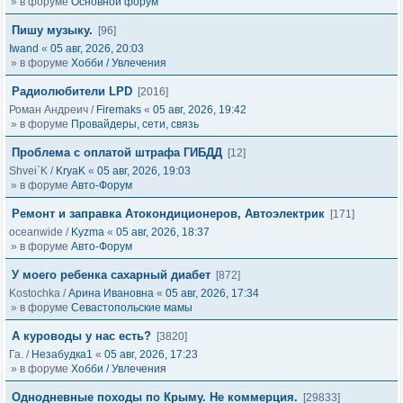
» в форуме
Основной форум
Пишу музыку.
[96]
Iwand
«
05 авг, 2026, 20:03
» в форуме
Хобби / Увлечения
Радиолюбители LPD
[2016]
Роман Андреич
/
Firemaks
«
05 авг, 2026, 19:42
» в форуме
Провайдеры, сети, связь
Проблема с оплатой штрафа ГИБДД
[12]
Shvei`K
/
KryaK
«
05 авг, 2026, 19:03
» в форуме
Авто-Форум
Ремонт и заправка Атокондиционеров, Автоэлектрик
[171]
oceanwide
/
Kyzma
«
05 авг, 2026, 18:37
» в форуме
Авто-Форум
У моего ребенка сахарный диабет
[872]
Kostochka
/
Арина Ивановна
«
05 авг, 2026, 17:34
» в форуме
Севастопольские мамы
А куроводы у нас есть?
[3820]
Га.
/
Незабудка1
«
05 авг, 2026, 17:23
» в форуме
Хобби / Увлечения
Однодневные походы по Крыму. Не коммерция.
[29833]