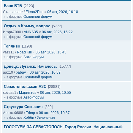
Банк ВТБ
[2123]
Станислав*
/
Elena2Pim
«
06 авг, 2026, 16:10
» в форуме
Основной форум
Отдых в Крыму, вопрос
[5772]
Игорь7000
/
ANNA35
«
06 авг, 2026, 15:22
» в форуме
Основной форум
Топливо
[1198]
vaz111
/
Road Kill
«
06 авг, 2026, 13:45
» в форуме
Авто-Форум
Донецк, Луганск. Началось.
[15777]
aaz10
/
babay
«
06 авг, 2026, 10:59
» в форуме
Основной форум
Севастопольская АЗС
[28581]
sevazs1
/
Мария.rus
«
06 авг, 2026, 10:55
» в форуме
Авто-Форум
Структура Сознания
[330]
Алексей888
/
Trimp
«
06 авг, 2026, 10:37
» в форуме
Хобби / Увлечения
ГОЛОСУЕМ ЗА СЕВАСТОПОЛЬ! Город России. Национальный