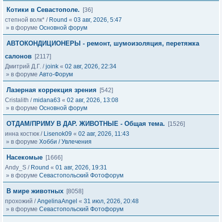
Котики в Севастополе.
[36]
степной волк*
/
Round
«
03 авг, 2026, 5:47
» в форуме
Основной форум
АВТОКОНДИЦИОНЕРЫ - ремонт, шумоизоляция, перетяжка
салонов
[2117]
Дмитрий Д.Г.
/
joink
«
02 авг, 2026, 22:34
» в форуме
Авто-Форум
Лазерная коррекция зрения
[542]
Cristalith
/
midana63
«
02 авг, 2026, 13:08
» в форуме
Основной форум
ОТДАМ/ПРИМУ В ДАР. ЖИВОТНЫЕ - Общая тема.
[1526]
инна костюк
/
Lisenok09
«
02 авг, 2026, 11:43
» в форуме
Хобби / Увлечения
Насекомые
[1666]
Andy_S
/
Round
«
01 авг, 2026, 19:31
» в форуме
Севастопольский Фотофорум
В мире животных
[8058]
прохожий
/
AngelinaAngel
«
31 июл, 2026, 20:48
» в форуме
Севастопольский Фотофорум