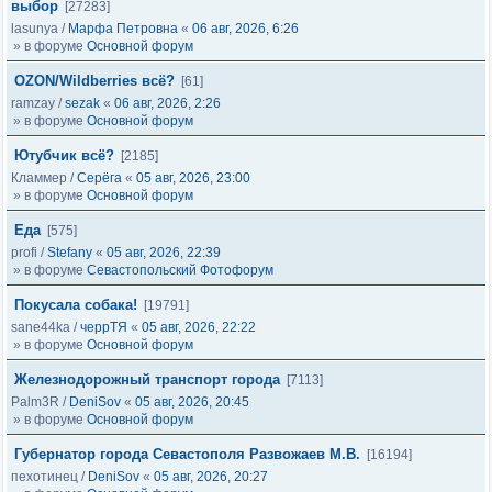
выбор
[27283]
lasunya
/
Марфа Петровна
«
06 авг, 2026, 6:26
» в форуме
Основной форум
OZON/Wildberries всё?
[61]
ramzay
/
sezak
«
06 авг, 2026, 2:26
» в форуме
Основной форум
Ютубчик всё?
[2185]
Кламмер
/
Серёга
«
05 авг, 2026, 23:00
» в форуме
Основной форум
Еда
[575]
profi
/
Stefany
«
05 авг, 2026, 22:39
» в форуме
Севастопольский Фотофорум
Покусала собака!
[19791]
sane44ka
/
черрТЯ
«
05 авг, 2026, 22:22
» в форуме
Основной форум
Железнодорожный транспорт города
[7113]
Palm3R
/
DeniSov
«
05 авг, 2026, 20:45
» в форуме
Основной форум
Губернатор города Севастополя Развожаев М.В.
[16194]
пехотинец
/
DeniSov
«
05 авг, 2026, 20:27