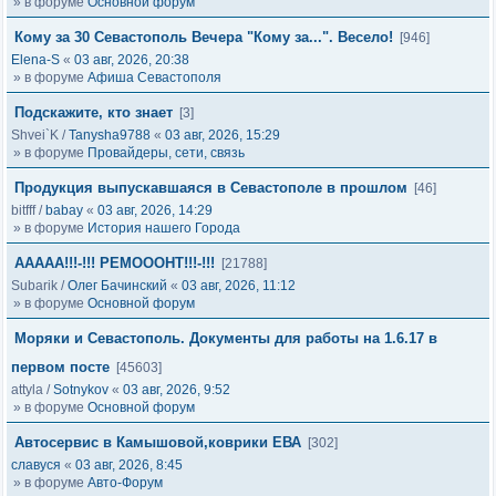
» в форуме
Основной форум
Кому за 30 Севастополь Вечера "Кому за...". Весело!
[946]
Elena-S
«
03 авг, 2026, 20:38
» в форуме
Афиша Севастополя
Подскажите, кто знает
[3]
Shvei`K
/
Tanysha9788
«
03 авг, 2026, 15:29
» в форуме
Провайдеры, сети, связь
Продукция выпускавшаяся в Севастополе в прошлом
[46]
bitfff
/
babay
«
03 авг, 2026, 14:29
» в форуме
История нашего Города
ААААА!!!-!!! РЕМОООНТ!!!-!!!
[21788]
Subarik
/
Олег Бачинский
«
03 авг, 2026, 11:12
» в форуме
Основной форум
Моряки и Севастополь. Документы для работы на 1.6.17 в
первом посте
[45603]
attyla
/
Sotnykov
«
03 авг, 2026, 9:52
» в форуме
Основной форум
Автосервис в Камышовой,коврики ЕВА
[302]
славуся
«
03 авг, 2026, 8:45
» в форуме
Авто-Форум