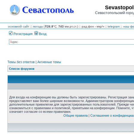
Sevastopol
Севастопольский горо
основной сайт
::
погода
(
⇑26.8
°C,
743
мм.рт.ст.) :: рад.фон
-
мкр/ч
::
telegram
::
наш фо
Регистрация
Вход
Темы без ответов
|
Активные темы
Список форумов
Для входа на конференцию вы должны быть зарегистрированы. Регистрация зани
предоставляет вам более широкие возможности. Администратором конференции
дополнительные привилегии для зарегистрированных пользователей. Прежде че
ознакомиться с правилами и политикой, принятыми на конференции. Помните, 
означает согласие со всеми правилами.
Общие правила
|
Соглашение о конфиденциа