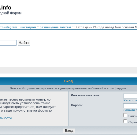
.info
дской Форум
то-telegram
::
инстаграм
::
размещение топ-тем
:: В этот день 24 года назад был основан
Вход
Вам необходимо авторизоваться для цитирования сообщений в этом форуме.
Имя пользователя:
мает всего несколько минут, но
Регистр
 могут быть установлены также
Пароль:
м зарегистрироваться, вам следует
Забыли 
что ваше присутствие на форумах
Запо
льности
Скрыт