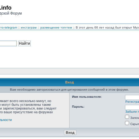
.info
дской Форум
то-telegram
::
инстаграм
::
размещение топ-тем
:: В этот день 66 лет назад был открыт М
Вход
Вам необходимо авторизоваться для цитирования сообщений в этом форуме.
Имя пользователя:
мает всего несколько минут, но
Регистр
 могут быть установлены также
Пароль:
м зарегистрироваться, вам следует
Забыли 
что ваше присутствие на форумах
Запо
льности
Скрыт