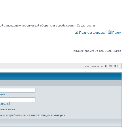
узей-заповедникк героической обороны и освобождения Севастополя
Правила форума
Поиск
Текущее время: 06 авг, 2026, 23:45
Часовой пояс:
UTC+03:00
ация
пароль?
мнить меня
ь моё пребывание на конференции в этот раз