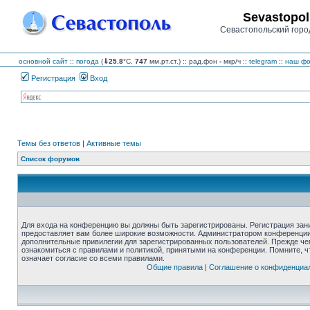
Sevastopol
Севастопольский горо
основной сайт
::
погода
(
⇓25.8
°C,
747
мм.рт.ст.) :: рад.фон
-
мкр/ч
::
telegram
::
наш фо
Регистрация
Вход
Темы без ответов
|
Активные темы
Список форумов
Для входа на конференцию вы должны быть зарегистрированы. Регистрация зани
предоставляет вам более широкие возможности. Администратором конференции
дополнительные привилегии для зарегистрированных пользователей. Прежде че
ознакомиться с правилами и политикой, принятыми на конференции. Помните, 
означает согласие со всеми правилами.
Общие правила
|
Соглашение о конфиденциа