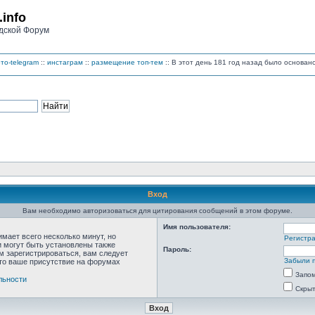
.info
дской Форум
то-telegram
::
инстаграм
::
размещение топ-тем
:: В этот день 181 год назад было основа
Вход
Вам необходимо авторизоваться для цитирования сообщений в этом форуме.
Имя пользователя:
мает всего несколько минут, но
Регистр
 могут быть установлены также
Пароль:
м зарегистрироваться, вам следует
Забыли 
что ваше присутствие на форумах
Запо
льности
Скрыт