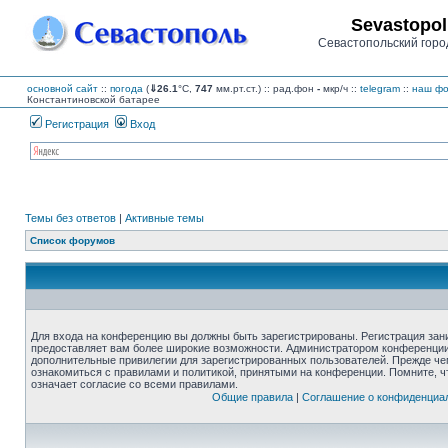
Sevastopol
Севастопольский горо
основной сайт
::
погода
(
⇓26.1
°C,
747
мм.рт.ст.) :: рад.фон
-
мкр/ч
::
telegram
::
наш фо
Константиновской батарее
Регистрация
Вход
Темы без ответов
|
Активные темы
Список форумов
Для входа на конференцию вы должны быть зарегистрированы. Регистрация зани
предоставляет вам более широкие возможности. Администратором конференции
дополнительные привилегии для зарегистрированных пользователей. Прежде че
ознакомиться с правилами и политикой, принятыми на конференции. Помните, 
означает согласие со всеми правилами.
Общие правила
|
Соглашение о конфиденциа