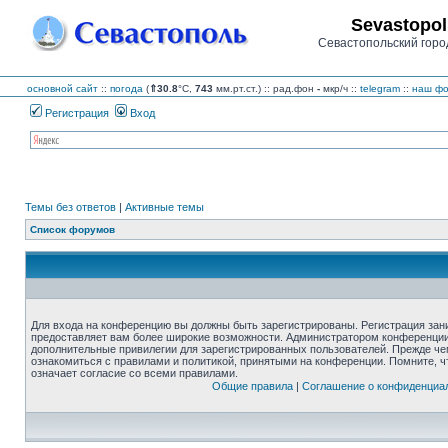
Sevastopol
Севастопольский горо
основной сайт
::
погода
(
⇑30.8
°C,
743
мм.рт.ст.) :: рад.фон
-
мкр/ч
::
telegram
::
наш фо
Регистрация
Вход
Темы без ответов
|
Активные темы
Список форумов
Для входа на конференцию вы должны быть зарегистрированы. Регистрация зани
предоставляет вам более широкие возможности. Администратором конференции
дополнительные привилегии для зарегистрированных пользователей. Прежде че
ознакомиться с правилами и политикой, принятыми на конференции. Помните, 
означает согласие со всеми правилами.
Общие правила
|
Соглашение о конфиденциа