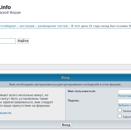
.info
дской Форум
то-telegram
::
инстаграм
::
размещение топ-тем
:: В этот день 24 года назад был основан
Вход
Вам необходимо авторизоваться для цитирования сообщений в этом форуме.
Имя пользователя:
мает всего несколько минут, но
Регистр
 могут быть установлены также
Пароль:
м зарегистрироваться, вам следует
Забыли 
что ваше присутствие на форумах
Запо
льности
Скрыт