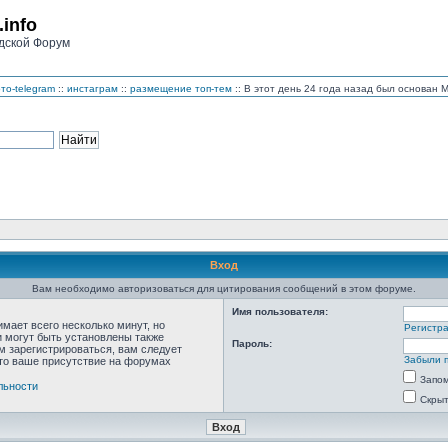
.info
дской Форум
то-telegram
::
инстаграм
::
размещение топ-тем
:: В этот день 24 года назад был основан
Вход
Вам необходимо авторизоваться для цитирования сообщений в этом форуме.
Имя пользователя:
мает всего несколько минут, но
Регистр
 могут быть установлены также
Пароль:
м зарегистрироваться, вам следует
Забыли 
что ваше присутствие на форумах
Запо
льности
Скрыт