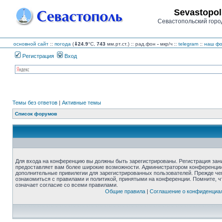
Sevastopol
Севастопольский горо
основной сайт
::
погода
(
⇓24.9
°C,
743
мм.рт.ст.) :: рад.фон
-
мкр/ч
::
telegram
::
наш фо
Регистрация
Вход
Темы без ответов
|
Активные темы
Список форумов
Для входа на конференцию вы должны быть зарегистрированы. Регистрация зани
предоставляет вам более широкие возможности. Администратором конференции
дополнительные привилегии для зарегистрированных пользователей. Прежде че
ознакомиться с правилами и политикой, принятыми на конференции. Помните, 
означает согласие со всеми правилами.
Общие правила
|
Соглашение о конфиденциа