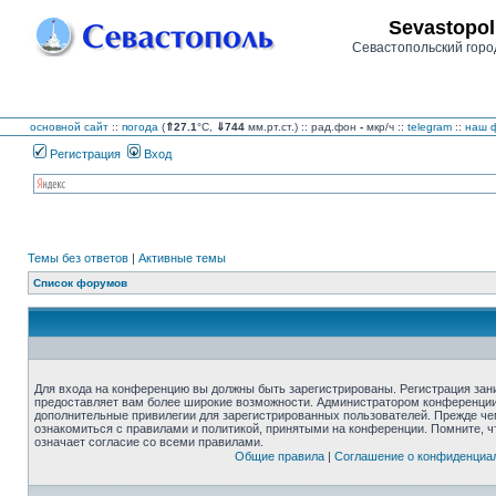
Sevastopol
Севастопольский горо
основной сайт
::
погода
(
⇑27.1
°C,
⇓744
мм.рт.ст.) :: рад.фон
-
мкр/ч
::
telegram
::
наш ф
Регистрация
Вход
Темы без ответов
|
Активные темы
Список форумов
Для входа на конференцию вы должны быть зарегистрированы. Регистрация зани
предоставляет вам более широкие возможности. Администратором конференции
дополнительные привилегии для зарегистрированных пользователей. Прежде че
ознакомиться с правилами и политикой, принятыми на конференции. Помните, 
означает согласие со всеми правилами.
Общие правила
|
Соглашение о конфиденциа