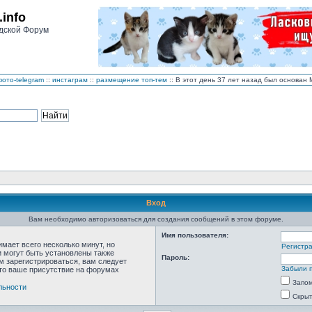
.info
дской Форум
ото-telegram
::
инстаграм
::
размещение топ-тем
:: В этот день 37 лет назад был основа
Вход
Вам необходимо авторизоваться для создания сообщений в этом форуме.
Имя пользователя:
мает всего несколько минут, но
Регистр
 могут быть установлены также
Пароль:
м зарегистрироваться, вам следует
Забыли 
что ваше присутствие на форумах
Запо
льности
Скрыт