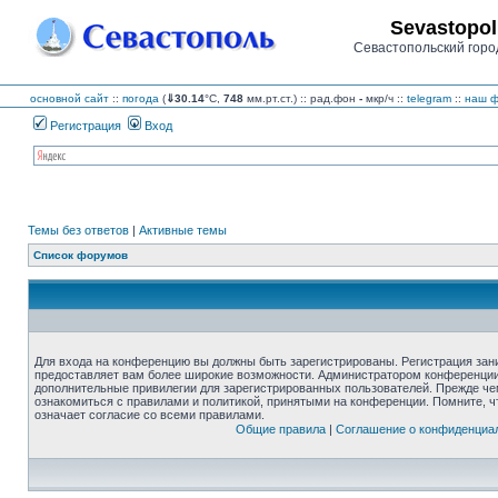
Sevastopol
Севастопольский горо
основной сайт
::
погода
(
⇓30.14
°C,
748
мм.рт.ст.) :: рад.фон
-
мкр/ч
::
telegram
::
наш ф
Регистрация
Вход
Темы без ответов
|
Активные темы
Список форумов
Для входа на конференцию вы должны быть зарегистрированы. Регистрация зани
предоставляет вам более широкие возможности. Администратором конференции
дополнительные привилегии для зарегистрированных пользователей. Прежде че
ознакомиться с правилами и политикой, принятыми на конференции. Помните, 
означает согласие со всеми правилами.
Общие правила
|
Соглашение о конфиденциа