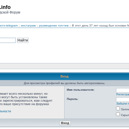
.info
дской Форум
ото-telegram
::
инстаграм
::
размещение топ-тем
:: В этот день 37 лет назад был основан
Вход
Для просмотра профилей вы должны быть авторизованы.
Имя пользователя:
мает всего несколько минут, но
Регистр
 могут быть установлены также
Пароль:
м зарегистрироваться, вам следует
Забыли 
что ваше присутствие на форумах
Запо
льности
Скрыт