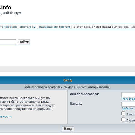
.info
дской Форум
то-telegram
::
инстаграм
::
размещение топ-тем
:: В этот день 37 лет назад был основан 
Вход
Для просмотра профилей вы должны быть авторизованы.
Имя пользователя:
мает всего несколько минут, но
Регистр
 могут быть установлены также
Пароль:
м зарегистрироваться, вам следует
Забыли 
что ваше присутствие на форумах
Запо
льности
Скрыт