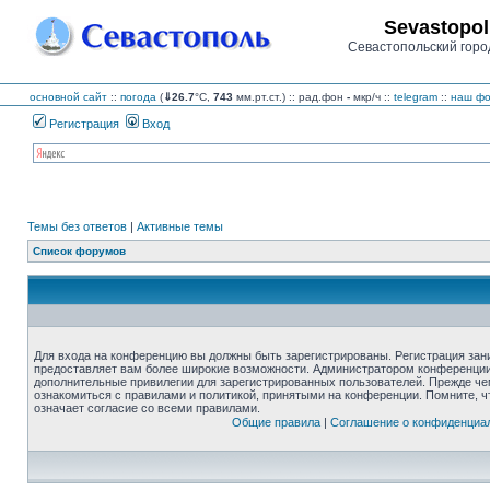
Sevastopol
Севастопольский горо
основной сайт
::
погода
(
⇓26.7
°C,
743
мм.рт.ст.) :: рад.фон
-
мкр/ч
::
telegram
::
наш фо
Регистрация
Вход
Темы без ответов
|
Активные темы
Список форумов
Для входа на конференцию вы должны быть зарегистрированы. Регистрация зани
предоставляет вам более широкие возможности. Администратором конференции
дополнительные привилегии для зарегистрированных пользователей. Прежде че
ознакомиться с правилами и политикой, принятыми на конференции. Помните, 
означает согласие со всеми правилами.
Общие правила
|
Соглашение о конфиденциа