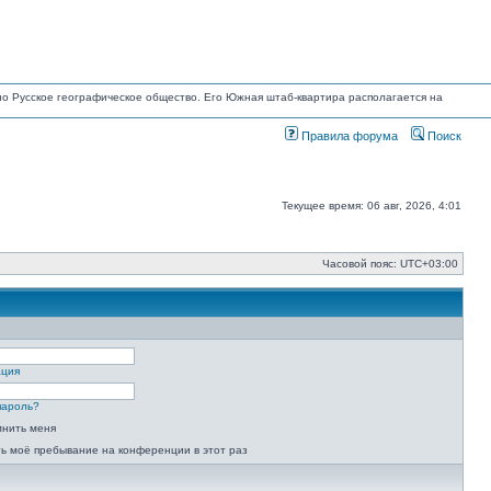
ано Русское географическое общество. Его Южная штаб-квартира располагается на
Правила форума
Поиск
Текущее время: 06 авг, 2026, 4:01
Часовой пояс:
UTC+03:00
ация
пароль?
мнить меня
ь моё пребывание на конференции в этот раз