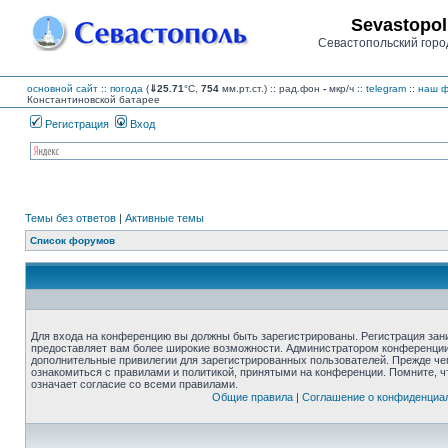
Sevastopol
Севастопольский горо
основной сайт
::
погода
(
⇓25.71
°C,
754
мм.рт.ст.) :: рад.фон
-
мкр/ч
::
telegram
::
наш ф
Константиновской батарее
Регистрация
Вход
Темы без ответов
|
Активные темы
Список форумов
Для входа на конференцию вы должны быть зарегистрированы. Регистрация зани
предоставляет вам более широкие возможности. Администратором конференции
дополнительные привилегии для зарегистрированных пользователей. Прежде че
ознакомиться с правилами и политикой, принятыми на конференции. Помните, 
означает согласие со всеми правилами.
Общие правила
|
Соглашение о конфиденциа