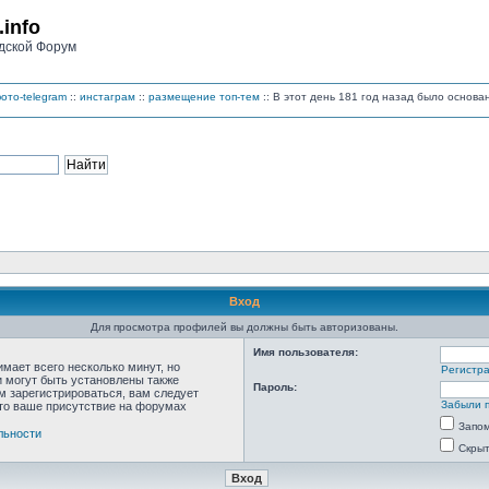
.info
дской Форум
ото-telegram
::
инстаграм
::
размещение топ-тем
:: В этот день 181 год назад было основ
Вход
Для просмотра профилей вы должны быть авторизованы.
Имя пользователя:
мает всего несколько минут, но
Регистр
 могут быть установлены также
Пароль:
м зарегистрироваться, вам следует
Забыли 
что ваше присутствие на форумах
Запо
льности
Скрыт