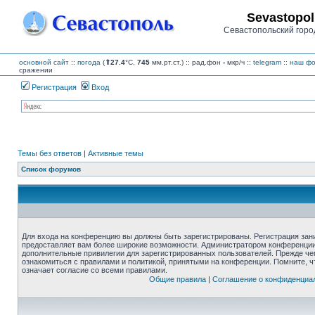
Sevastopol
Севастопольский горо
основной сайт
::
погода
(
⇑27.4
°C,
745
мм.рт.ст.) :: рад.фон
-
мкр/ч
::
telegram
::
наш фо
сражении
Регистрация
Вход
Темы без ответов
|
Активные темы
Список форумов
Для входа на конференцию вы должны быть зарегистрированы. Регистрация зани
предоставляет вам более широкие возможности. Администратором конференции
дополнительные привилегии для зарегистрированных пользователей. Прежде че
ознакомиться с правилами и политикой, принятыми на конференции. Помните, 
означает согласие со всеми правилами.
Общие правила
|
Соглашение о конфиденциа