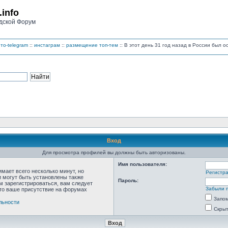
.info
дской Форум
то-telegram
::
инстаграм
::
размещение топ-тем
:: В этот день 31 год назад в России был 
Вход
Для просмотра профилей вы должны быть авторизованы.
Имя пользователя:
мает всего несколько минут, но
Регистр
 могут быть установлены также
Пароль:
м зарегистрироваться, вам следует
Забыли 
что ваше присутствие на форумах
Запо
льности
Скрыт