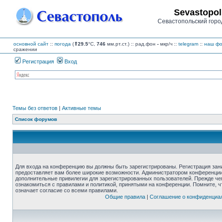
Sevastopol
Севастопольский горо
основной сайт
::
погода
(
⇑29.5
°C,
746
мм.рт.ст.) :: рад.фон
-
мкр/ч
::
telegram
::
наш фо
сражении
Регистрация
Вход
Темы без ответов
|
Активные темы
Список форумов
Для входа на конференцию вы должны быть зарегистрированы. Регистрация зани
предоставляет вам более широкие возможности. Администратором конференции
дополнительные привилегии для зарегистрированных пользователей. Прежде че
ознакомиться с правилами и политикой, принятыми на конференции. Помните, 
означает согласие со всеми правилами.
Общие правила
|
Соглашение о конфиденциа