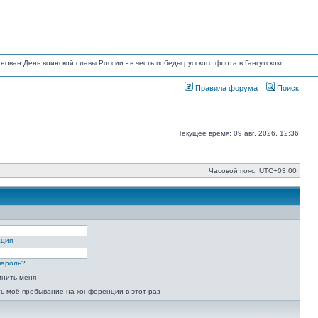
основан День воинской славы России - в честь победы русского флота в Гангутском
Правила форума
Поиск
Текущее время: 09 авг, 2026, 12:36
Часовой пояс:
UTC+03:00
ация
пароль?
мнить меня
ь моё пребывание на конференции в этот раз