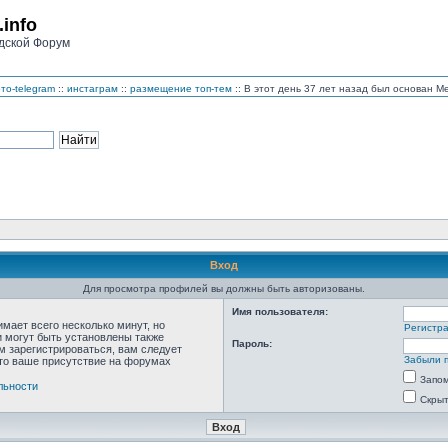
.info
дской Форум
то-telegram
::
инстаграм
::
размещение топ-тем
:: В этот день 37 лет назад был основан 
Вход
Для просмотра профилей вы должны быть авторизованы.
Имя пользователя:
мает всего несколько минут, но
Регистр
 могут быть установлены также
Пароль:
м зарегистрироваться, вам следует
Забыли 
что ваше присутствие на форумах
Запо
льности
Скрыт