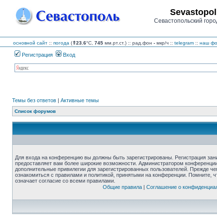
Sevastopol
Севастопольский горо
основной сайт
::
погода
(
⇑23.6
°C,
745
мм.рт.ст.) :: рад.фон
-
мкр/ч
::
telegram
::
наш фо
Регистрация
Вход
Темы без ответов
|
Активные темы
Список форумов
Для входа на конференцию вы должны быть зарегистрированы. Регистрация зани
предоставляет вам более широкие возможности. Администратором конференции
дополнительные привилегии для зарегистрированных пользователей. Прежде че
ознакомиться с правилами и политикой, принятыми на конференции. Помните, 
означает согласие со всеми правилами.
Общие правила
|
Соглашение о конфиденциа