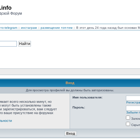
.info
дской Форум
то-telegram
::
инстаграм
::
размещение топ-тем
:: В этот день 24 года назад был основан
Вход
Для просмотра профилей вы должны быть авторизованы.
Имя пользователя:
мает всего несколько минут, но
Регистр
 могут быть установлены также
Пароль:
м зарегистрироваться, вам следует
Забыли 
что ваше присутствие на форумах
Запо
льности
Скрыт