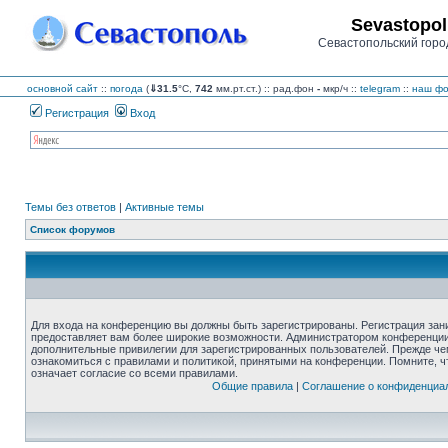
Sevastopol
Севастопольский горо
основной сайт
::
погода
(
⇓31.5
°C,
742
мм.рт.ст.) :: рад.фон
-
мкр/ч
::
telegram
::
наш фо
Регистрация
Вход
Темы без ответов
|
Активные темы
Список форумов
Для входа на конференцию вы должны быть зарегистрированы. Регистрация зани
предоставляет вам более широкие возможности. Администратором конференции
дополнительные привилегии для зарегистрированных пользователей. Прежде че
ознакомиться с правилами и политикой, принятыми на конференции. Помните, 
означает согласие со всеми правилами.
Общие правила
|
Соглашение о конфиденциа