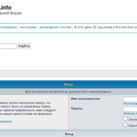
.info
дской Форум
то-telegram
::
инстаграм
::
размещение топ-тем
:: В этот день 31 год назад в России был 
Вход
Для просмотра профилей вы должны быть авторизованы.
Имя пользователя:
мает всего несколько минут, но
Регистр
 могут быть установлены также
Пароль:
м зарегистрироваться, вам следует
Забыли 
что ваше присутствие на форумах
Запо
льности
Скрыт