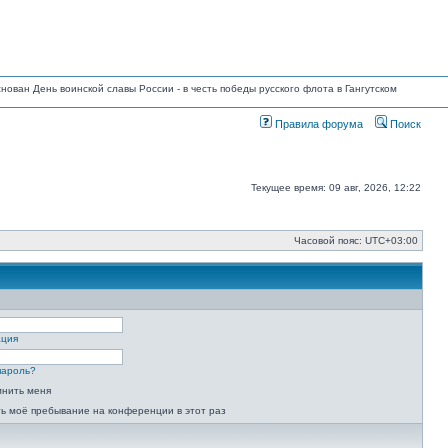
основан День воинской славы России - в честь победы русского флота в Гангутском
Правила форума
Поиск
Текущее время: 09 авг, 2026, 12:22
Часовой пояс:
UTC+03:00
ация
пароль?
мнить меня
ь моё пребывание на конференции в этот раз