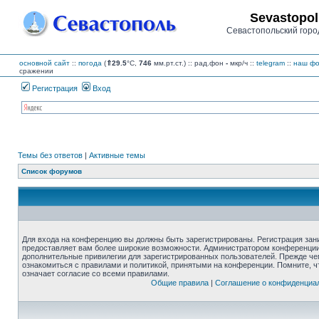
Sevastopol
Севастопольский горо
основной сайт
::
погода
(
⇑29.5
°C,
746
мм.рт.ст.) :: рад.фон
-
мкр/ч
::
telegram
::
наш фо
сражении
Регистрация
Вход
Темы без ответов
|
Активные темы
Список форумов
Для входа на конференцию вы должны быть зарегистрированы. Регистрация зани
предоставляет вам более широкие возможности. Администратором конференции
дополнительные привилегии для зарегистрированных пользователей. Прежде че
ознакомиться с правилами и политикой, принятыми на конференции. Помните, 
означает согласие со всеми правилами.
Общие правила
|
Соглашение о конфиденциа