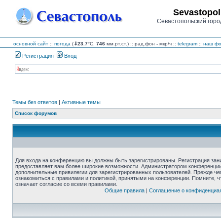
Sevastopol
Севастопольский горо
основной сайт
::
погода
(
⇓23.7
°C,
746
мм.рт.ст.) :: рад.фон
-
мкр/ч
::
telegram
::
наш фо
Регистрация
Вход
Темы без ответов
|
Активные темы
Список форумов
Для входа на конференцию вы должны быть зарегистрированы. Регистрация зани
предоставляет вам более широкие возможности. Администратором конференции
дополнительные привилегии для зарегистрированных пользователей. Прежде че
ознакомиться с правилами и политикой, принятыми на конференции. Помните, 
означает согласие со всеми правилами.
Общие правила
|
Соглашение о конфиденциа