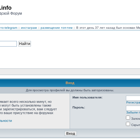
.info
дской Форум
то-telegram
::
инстаграм
::
размещение топ-тем
:: В этот день 37 лет назад был основан 
Вход
Для просмотра профилей вы должны быть авторизованы.
Имя пользователя:
мает всего несколько минут, но
Регистр
 могут быть установлены также
Пароль:
м зарегистрироваться, вам следует
Забыли 
что ваше присутствие на форумах
Запо
льности
Скрыт