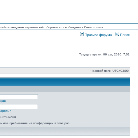
Музей-заповедникк героической обороны и освобождения Севастополя
Правила форума
Поиск
Текущее время: 06 авг, 2026, 7:01
Часовой пояс:
UTC+03:00
ация
пароль?
мнить меня
ь моё пребывание на конференции в этот раз