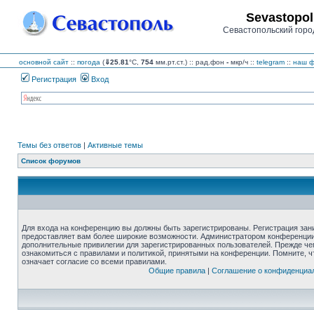
Sevastopol
Севастопольский горо
основной сайт
::
погода
(
⇓25.81
°C,
754
мм.рт.ст.) :: рад.фон
-
мкр/ч
::
telegram
::
наш ф
Регистрация
Вход
Темы без ответов
|
Активные темы
Список форумов
Для входа на конференцию вы должны быть зарегистрированы. Регистрация зани
предоставляет вам более широкие возможности. Администратором конференции
дополнительные привилегии для зарегистрированных пользователей. Прежде че
ознакомиться с правилами и политикой, принятыми на конференции. Помните, 
означает согласие со всеми правилами.
Общие правила
|
Соглашение о конфиденциа