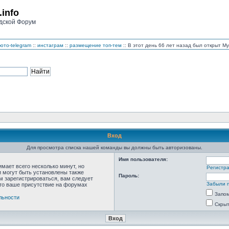
.info
дской Форум
ото-telegram
::
инстаграм
::
размещение топ-тем
:: В этот день 66 лет назад был открыт 
Вход
Для просмотра списка нашей команды вы должны быть авторизованы.
Имя пользователя:
мает всего несколько минут, но
Регистр
 могут быть установлены также
Пароль:
м зарегистрироваться, вам следует
Забыли 
что ваше присутствие на форумах
Запо
льности
Скрыт