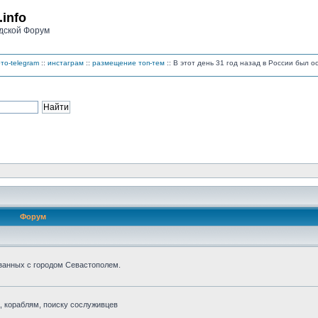
.info
дской Форум
то-telegram
::
инстаграм
::
размещение топ-тем
:: В этот день 31 год назад в России был 
Форум
занных с городом Севастополем.
 кораблям, поиску сослуживцев