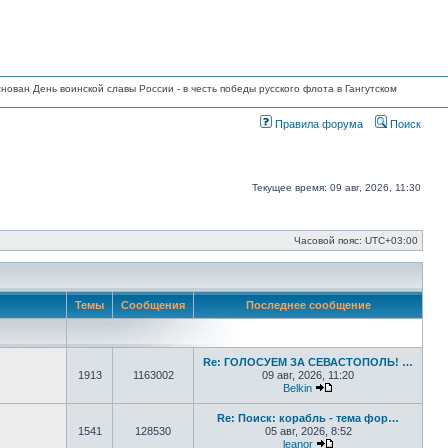
основан День воинской славы России - в честь победы русского флота в Гангутском
Правила форума
Поиск
Текущее время: 09 авг, 2026, 11:30
Часовой пояс:
UTC+03:00
Темы
Сообщения
Последнее сообщение
Re: ГОЛОСУЕМ ЗА СЕВАСТОПОЛЬ! …
1913
1163002
09 авг, 2026, 11:20
Belkin
Перейти к последнем
Re: Поиск: корабль - тема фор…
1541
128530
05 авг, 2026, 8:52
leanor