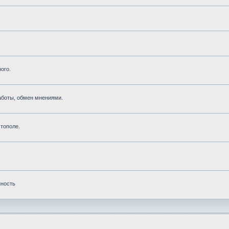
ого.
аботы, обмен мнениями.
тополе.
нность