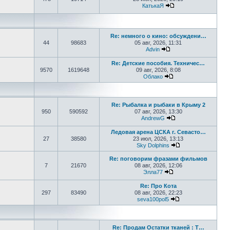
КатькаЯ
Перейти к последне
Re: немного о кино: обсуждени…
44
98683
05 авг, 2026, 11:31
Advin
Перейти к последнем
Re: Детские пособия. Техничес…
9570
1619648
09 авг, 2026, 8:08
Облако
Перейти к последне
Re: Рыбалка и рыбаки в Крыму 2
950
590592
07 авг, 2026, 13:30
AndrewG
Перейти к последн
Ледовая арена ЦСКА г. Севасто…
27
38580
23 июл, 2026, 13:13
Sky Dolphins
Перейти к послед
Re: поговорим фразами фильмов
7
21670
08 авг, 2026, 12:06
Элла77
Перейти к последне
Re: Про Кота
297
83490
08 авг, 2026, 22:23
seva100pol5
Перейти к послед
Re: Продам Остатки тканей : Т…