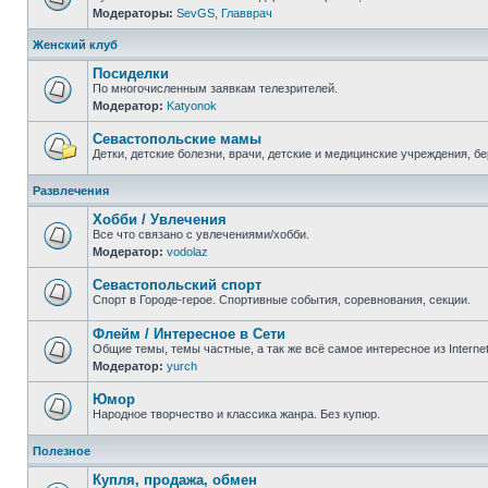
Модераторы:
SevGS
,
Главврач
Нет
непрочитанных
сообщений
Женский клуб
Посиделки
По многочисленным заявкам телезрителей.
Модератор:
Katyonok
Нет
непрочитанных
сообщений
Севастопольские мамы
Детки, детские болезни, врачи, детские и медицинские учреждения, б
Нет
непрочитанных
Развлечения
сообщений
Хобби / Увлечения
Все что связано с увлечениями/хобби.
Модератор:
vodolaz
Нет
непрочитанных
сообщений
Севастопольский спорт
Спорт в Городе-герое. Спортивные события, соревнования, секции.
Нет
непрочитанных
Флейм / Интересное в Cети
сообщений
Общие темы, темы частные, а так же всё самое интересное из Interne
Модератор:
yurch
Нет
непрочитанных
сообщений
Юмор
Народное творчество и классика жанра. Без купюр.
Нет
непрочитанных
Полезное
сообщений
Купля, продажа, обмен