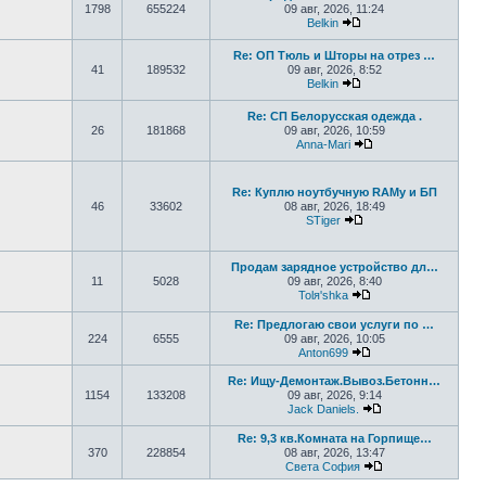
1798
655224
09 авг, 2026, 11:24
Belkin
Перейти к последнем
Re: ОП Тюль и Шторы на отрез …
41
189532
09 авг, 2026, 8:52
Belkin
Перейти к последнем
Re: СП Белорусская одежда .
26
181868
09 авг, 2026, 10:59
Anna-Mari
Перейти к последн
Re: Куплю ноутбучную RAMу и БП
46
33602
08 авг, 2026, 18:49
STiger
Перейти к последнем
Продам зарядное устройство дл…
11
5028
09 авг, 2026, 8:40
Tolя'shka
Перейти к последн
Re: Предлогаю свои услуги по …
224
6555
09 авг, 2026, 10:05
Anton699
Перейти к последн
Re: Ищу-Демонтаж.Вывоз.Бетонн…
1154
133208
09 авг, 2026, 9:14
Jack Daniels.
Перейти к послед
Re: 9,3 кв.Комната на Горпище…
370
228854
08 авг, 2026, 13:47
Света София
Перейти к послед