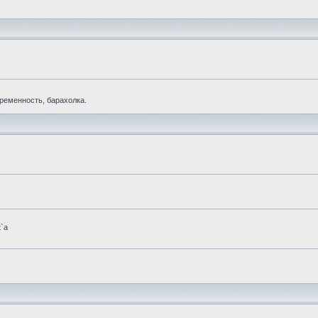
еременность, барахолка.
t`а