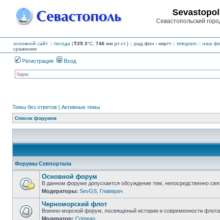
Sevastopol
Севастопольский горо
основной сайт
::
погода
(
⇑29.3
°C,
746
мм.рт.ст.) :: рад.фон
-
мкр/ч
::
telegram
::
наш фо
сражении
Регистрация
Вход
Темы без ответов
|
Активные темы
Список форумов
Форумы Севпортала
Основной форум
В данном форуме допускается обсуждение тем, непосредственно свя
Модераторы:
SevGS
,
Главврач
Нет
непрочитанных
Черноморский флот
сообщений
Военно-морской форум, посвященый истории и современности флота,
Модератор:
Crimean