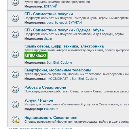
Купля-продажа, коммерческие предложения.
Модератор:
БУГАГАЙ
Нет
непрочитанных
СП - Совместные покупки
сообщений
Подфорум совместных покупок - выгодные цены, огромный ассортиме
Модераторы:
gucci by gucci
,
БУГАГАЙ
Нет
непрочитанных
СП - Совместные покупки - Одежда, обувь
сообщений
Подфорум совместных покупок исключительно для одежды, обуви.
Модератор:
Люли
Нет
непрочитанных
Компьютеры, цифр. техника, электроника
сообщений
Купля-продажа компьютеров и комплектующих к ним, прочей цифровой
Нет
Модераторы:
BornBird
,
Cyclone
непрочитанных
сообщений
Смартфоны, мобильные телефоны
Купля-продажа смартфонов, мобильных телефонов, аксессуаров к ни
Модераторы:
_КОСМОНАВТ_
,
BornBird
,
Cyclone
Нет
непрочитанных
сообщений
Работа в Севастополе
Поиск/предложения работы в г.Севастополе и Севастопольском регио
Нет
непрочитанных
Услуги / Разное
сообщений
Раздел для размещения объявлений об услугах в Севастополе, а так 
Модератор:
Paxa8407
Нет
непрочитанных
сообщений
Недвижимость Севастополя
Специализированный форум по покупке/продаже, найму и сдаче жилья
Нет
непрочитанных
Удалить cookies конференции
|
Наша команда