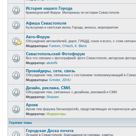
Нет
непрочитанных
сообщений
История нашего Города
Краеведческий Форум. Материалы по истории Севастополя.
Нет
непрочитанных
сообщений
Афиша Севастополя
Культурная и светская жизнь Города, анонсы, мероприятия.
Нет
непрочитанных
Авто-Форум
сообщений
Обсуждение автомобилей, дорог, ГИБДД, гонок и всего, с этим связанн
Модераторы:
Fantom
,
CHaoS
,
K. Bleck
Нет
непрочитанных
Севастопольский Фотофорум
сообщений
Все что связано с фотографией: фото Севастополя, авторские фотор
Модератор:
alximIN
Нет
непрочитанных
Провайдеры, сети, связь
сообщений
Обсуждение тем, связанных с состоянием телекоммуникаций в Севас
Модераторы:
Grinder
,
JDVU
Нет
непрочитанных
Дизайн, реклама, СМИ.
сообщений
Обсуждение тем, связанных с дизайном, рекламой и СМИ.
Модератор:
Sharpen
Нет
непрочитанных
Архив
сообщений
Архив тем форума Sevastopol.info, представляющих историческую це
Модератор:
Модераторы
Нет
непрочитанных
сообщений
Горячие темы
Городская Доска почета
Лучшее в Севастополе: благодарности горожан, советы.