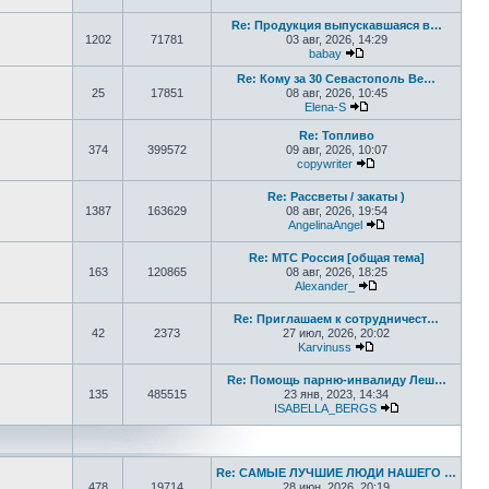
Перейти к последнем
Re: Продукция выпускавшаяся в…
1202
71781
03 авг, 2026, 14:29
babay
Перейти к последнем
Re: Кому за 30 Севастополь Ве…
25
17851
08 авг, 2026, 10:45
Elena-S
Перейти к последне
Re: Топливо
374
399572
09 авг, 2026, 10:07
copywriter
Перейти к последн
Re: Рассветы / закаты )
1387
163629
08 авг, 2026, 19:54
AngelinaAngel
Перейти к послед
Re: МТС Россия [общая тема]
163
120865
08 авг, 2026, 18:25
Alexander_
Перейти к последн
Re: Приглашаем к сотрудничест…
42
2373
27 июл, 2026, 20:02
Karvinuss
Перейти к последн
Re: Помощь парню-инвалиду Леш…
135
485515
23 янв, 2023, 14:34
ISABELLA_BERGS
Перейти к пос
Re: САМЫЕ ЛУЧШИЕ ЛЮДИ НАШЕГО …
478
19714
28 июн, 2026, 20:19