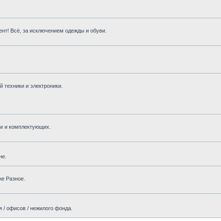
нт! Всё, за исключением одежды и обуви.
 техники и электроники.
м и комплектующих.
не.
же Разное.
 / офисов / нежилого фонда.