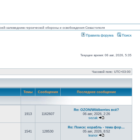
Музей-заповедникк героической обороны и освобождения Севастополя
Правила форума
Поиск
Текущее время: 06 авг, 2026, 5:35
Часовой пояс:
UTC+03:00
Темы
Сообщения
Последнее сообщение
Re: OZON/Wildberries всё?
1913
1162607
06 авг, 2026, 2:26
sezak
Перейти к последнем
Re: Поиск: корабль - тема фор…
1541
128530
05 авг, 2026, 8:52
leanor
Перейти к последнем