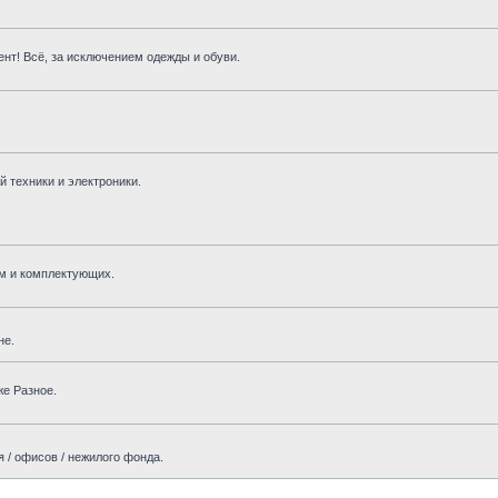
нт! Всё, за исключением одежды и обуви.
 техники и электроники.
м и комплектующих.
не.
же Разное.
 / офисов / нежилого фонда.