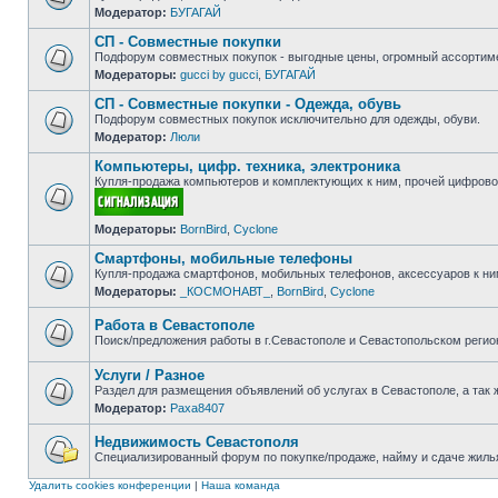
Модератор:
БУГАГАЙ
Нет
непрочитанных
СП - Совместные покупки
сообщений
Подфорум совместных покупок - выгодные цены, огромный ассортиме
Модераторы:
gucci by gucci
,
БУГАГАЙ
Нет
непрочитанных
СП - Совместные покупки - Одежда, обувь
сообщений
Подфорум совместных покупок исключительно для одежды, обуви.
Модератор:
Люли
Нет
непрочитанных
Компьютеры, цифр. техника, электроника
сообщений
Купля-продажа компьютеров и комплектующих к ним, прочей цифровой
Нет
Модераторы:
BornBird
,
Cyclone
непрочитанных
сообщений
Смартфоны, мобильные телефоны
Купля-продажа смартфонов, мобильных телефонов, аксессуаров к ни
Модераторы:
_КОСМОНАВТ_
,
BornBird
,
Cyclone
Нет
непрочитанных
сообщений
Работа в Севастополе
Поиск/предложения работы в г.Севастополе и Севастопольском регио
Нет
непрочитанных
Услуги / Разное
сообщений
Раздел для размещения объявлений об услугах в Севастополе, а так 
Модератор:
Paxa8407
Нет
непрочитанных
сообщений
Недвижимость Севастополя
Специализированный форум по покупке/продаже, найму и сдаче жилья
Нет
непрочитанных
Удалить cookies конференции
|
Наша команда
сообщений