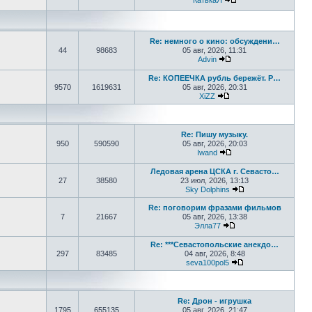
КатькаЯ
Перейти к последне
Re: немного о кино: обсуждени…
44
98683
05 авг, 2026, 11:31
Advin
Перейти к последнем
Re: КОПЕЕЧКА рубль бережёт. Р…
9570
1619631
05 авг, 2026, 20:31
XiZZ
Перейти к последнем
Re: Пишу музыку.
950
590590
05 авг, 2026, 20:03
Iwand
Перейти к последнем
Ледовая арена ЦСКА г. Севасто…
27
38580
23 июл, 2026, 13:13
Sky Dolphins
Перейти к послед
Re: поговорим фразами фильмов
7
21667
05 авг, 2026, 13:38
Элла77
Перейти к последне
Re: ***Севастопольские анекдо…
297
83485
04 авг, 2026, 8:48
seva100pol5
Перейти к послед
Re: Дрон - игрушка
1795
655135
05 авг, 2026, 21:47