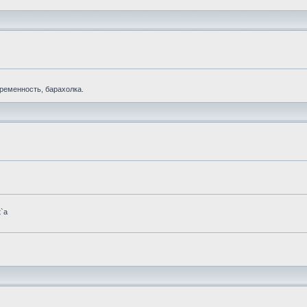
еременность, барахолка.
t`а