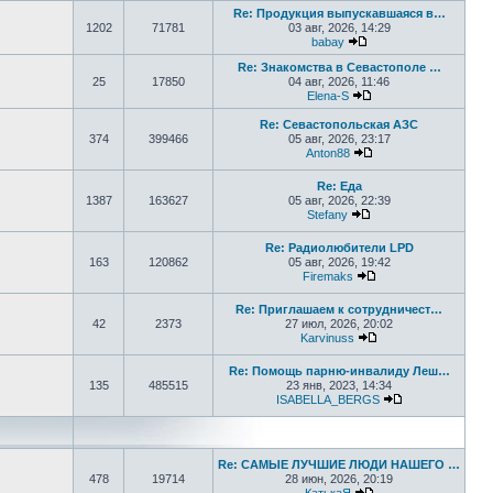
Re: Продукция выпускавшаяся в…
1202
71781
03 авг, 2026, 14:29
babay
Перейти к последнем
Re: Знакомства в Севастополе …
25
17850
04 авг, 2026, 11:46
Elena-S
Перейти к последне
Re: Севастопольская АЗС
374
399466
05 авг, 2026, 23:17
Anton88
Перейти к последне
Re: Еда
1387
163627
05 авг, 2026, 22:39
Stefany
Перейти к последне
Re: Радиолюбители LPD
163
120862
05 авг, 2026, 19:42
Firemaks
Перейти к последн
Re: Приглашаем к сотрудничест…
42
2373
27 июл, 2026, 20:02
Karvinuss
Перейти к последн
Re: Помощь парню-инвалиду Леш…
135
485515
23 янв, 2023, 14:34
ISABELLA_BERGS
Перейти к пос
Re: САМЫЕ ЛУЧШИЕ ЛЮДИ НАШЕГО …
478
19714
28 июн, 2026, 20:19