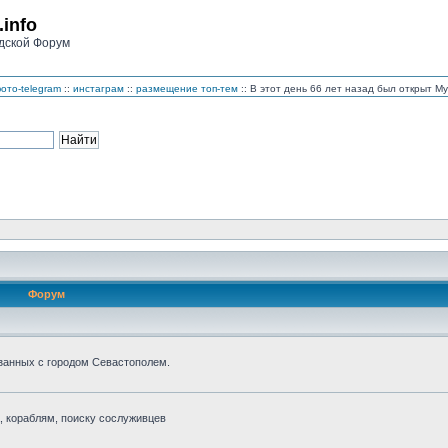
.info
дской Форум
ото-telegram
::
инстаграм
::
размещение топ-тем
:: В этот день 66 лет назад был открыт 
Форум
занных с городом Севастополем.
 кораблям, поиску сослуживцев