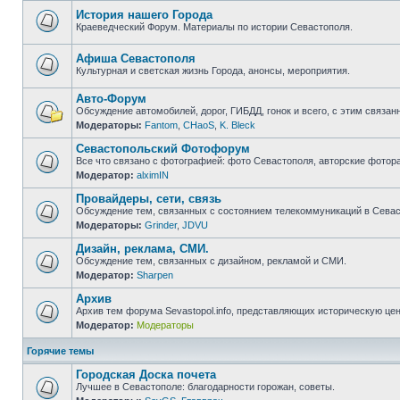
непрочитанных
сообщений
История нашего Города
Краеведческий Форум. Материалы по истории Севастополя.
Нет
непрочитанных
сообщений
Афиша Севастополя
Культурная и светская жизнь Города, анонсы, мероприятия.
Нет
непрочитанных
Авто-Форум
сообщений
Обсуждение автомобилей, дорог, ГИБДД, гонок и всего, с этим связанн
Модераторы:
Fantom
,
CHaoS
,
K. Bleck
Нет
непрочитанных
Севастопольский Фотофорум
сообщений
Все что связано с фотографией: фото Севастополя, авторские фотор
Модератор:
alximIN
Нет
непрочитанных
Провайдеры, сети, связь
сообщений
Обсуждение тем, связанных с состоянием телекоммуникаций в Севас
Модераторы:
Grinder
,
JDVU
Нет
непрочитанных
Дизайн, реклама, СМИ.
сообщений
Обсуждение тем, связанных с дизайном, рекламой и СМИ.
Модератор:
Sharpen
Нет
непрочитанных
Архив
сообщений
Архив тем форума Sevastopol.info, представляющих историческую це
Модератор:
Модераторы
Нет
непрочитанных
сообщений
Горячие темы
Городская Доска почета
Лучшее в Севастополе: благодарности горожан, советы.