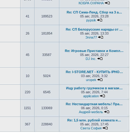
КОБРА ОХРАНА
Перейти к посл
Re: СП Сима-Ленд. Сбор на 3 а…
41
189523
05 авг, 2026, 23:28
pypsik
Перейти к последнем
Re: СП Белорусские наряды от …
26
181854
05 авг, 2026, 13:33
Элла77
Перейти к последне
Re: Игровые Приставки и Компл…
45
33587
05 авг, 2026, 22:27
DJ Inc.
Перейти к последне
Re: I-STORE.NET - КУПИТЬ IPHO…
10
5024
03 авг, 2026, 3:32
uropek
Перейти к последне
Ищу работу грузчиком в магази…
220
6545
05 авг, 2026, 7:44
application
Перейти к последн
Re: Нестандартная мебель! Пра…
1151
133069
06 авг, 2026, 0:15
Андрей-мебель
Перейти к после
Re: 1,5 млн. рублей комната н…
367
228840
05 авг, 2026, 17:45
Света София
Перейти к послед