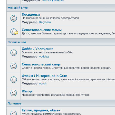
Модераторы:
SevGS
,
Главврач
Нет
непрочитанных
сообщений
Женский клуб
Посиделки
По многочисленным заявкам телезрителей.
Модератор:
Katyonok
Нет
непрочитанных
сообщений
Севастопольские мамы
Детки, детские болезни, врачи, детские и медицинские учреждения, б
Нет
непрочитанных
Развлечения
сообщений
Хобби / Увлечения
Все что связано с увлечениями/хобби.
Модератор:
vodolaz
Нет
непрочитанных
сообщений
Севастопольский спорт
Спорт в Городе-герое. Спортивные события, соревнования, секции.
Нет
непрочитанных
Флейм / Интересное в Cети
сообщений
Общие темы, темы частные, а так же всё самое интересное из Interne
Модератор:
yurch
Нет
непрочитанных
сообщений
Юмор
Народное творчество и классика жанра. Без купюр.
Нет
непрочитанных
Полезное
сообщений
Купля, продажа, обмен
Купля-продажа, коммерческие предложения.