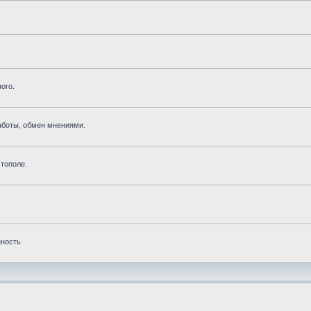
ого.
аботы, обмен мнениями.
тополе.
нность