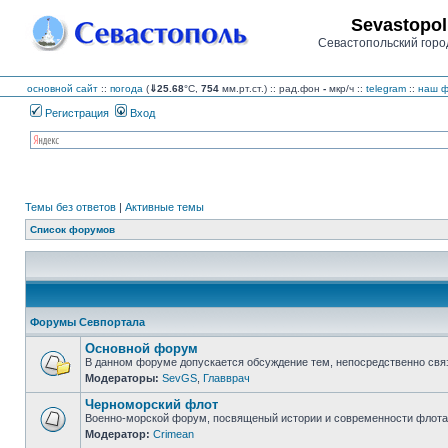
Sevastopol
Севастопольский горо
основной сайт
::
погода
(
⇓25.68
°C,
754
мм.рт.ст.) :: рад.фон
-
мкр/ч
::
telegram
::
наш ф
Регистрация
Вход
Темы без ответов
|
Активные темы
Список форумов
Форумы Севпортала
Основной форум
В данном форуме допускается обсуждение тем, непосредственно свя
Модераторы:
SevGS
,
Главврач
Нет
непрочитанных
Черноморский флот
сообщений
Военно-морской форум, посвященый истории и современности флота,
Модератор:
Crimean
Нет