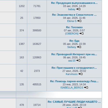
Re: Продукция выпускавшаяся в…
1202
71781
03 авг, 2026, 14:29
babay
Перейти к последнем
Re: Знакомства в Севастополе …
25
17850
04 авг, 2026, 11:46
Elena-S
Перейти к последне
Re: Топливо
374
399500
07 авг, 2026, 0:57
{OBERON}
Перейти к последн
Re: Еда
1387
163627
05 авг, 2026, 22:39
Stefany
Перейти к последне
Re: Проводной Интернет при на…
163
120863
06 авг, 2026, 19:45
aaz10
Перейти к последнем
Re: Приглашаем к сотрудничест…
42
2373
27 июл, 2026, 20:02
Karvinuss
Перейти к последн
Re: Помощь парню-инвалиду Леш…
135
485515
23 янв, 2023, 14:34
ISABELLA_BERGS
Перейти к пос
Re: САМЫЕ ЛУЧШИЕ ЛЮДИ НАШЕГО …
478
19714
28 июн, 2026, 20:19