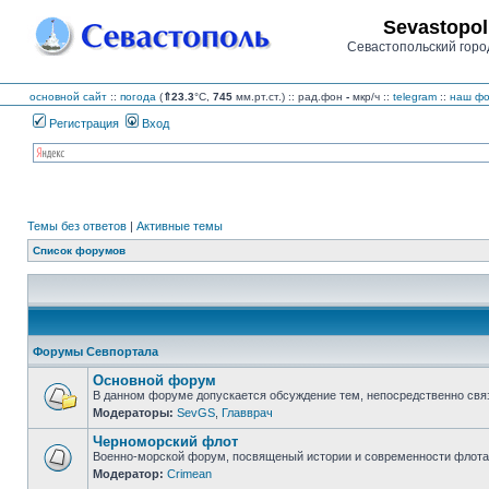
Sevastopol
Севастопольский горо
основной сайт
::
погода
(
⇑23.3
°C,
745
мм.рт.ст.) :: рад.фон
-
мкр/ч
::
telegram
::
наш фо
Регистрация
Вход
Темы без ответов
|
Активные темы
Список форумов
Форумы Севпортала
Основной форум
В данном форуме допускается обсуждение тем, непосредственно свя
Модераторы:
SevGS
,
Главврач
Нет
непрочитанных
Черноморский флот
сообщений
Военно-морской форум, посвященый истории и современности флота,
Модератор:
Crimean
Нет