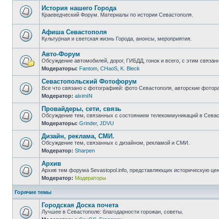
непрочитанных
сообщений
История нашего Города
Краеведческий Форум. Материалы по истории Севастополя.
Нет
непрочитанных
сообщений
Афиша Севастополя
Культурная и светская жизнь Города, анонсы, мероприятия.
Нет
непрочитанных
Авто-Форум
сообщений
Обсуждение автомобилей, дорог, ГИБДД, гонок и всего, с этим связанн
Модераторы:
Fantom
,
CHaoS
,
K. Bleck
Нет
непрочитанных
Севастопольский Фотофорум
сообщений
Все что связано с фотографией: фото Севастополя, авторские фотор
Модератор:
alximIN
Нет
непрочитанных
Провайдеры, сети, связь
сообщений
Обсуждение тем, связанных с состоянием телекоммуникаций в Севас
Модераторы:
Grinder
,
JDVU
Нет
непрочитанных
Дизайн, реклама, СМИ.
сообщений
Обсуждение тем, связанных с дизайном, рекламой и СМИ.
Модератор:
Sharpen
Нет
непрочитанных
Архив
сообщений
Архив тем форума Sevastopol.info, представляющих историческую це
Модератор:
Модераторы
Нет
непрочитанных
сообщений
Горячие темы
Городская Доска почета
Лучшее в Севастополе: благодарности горожан, советы.