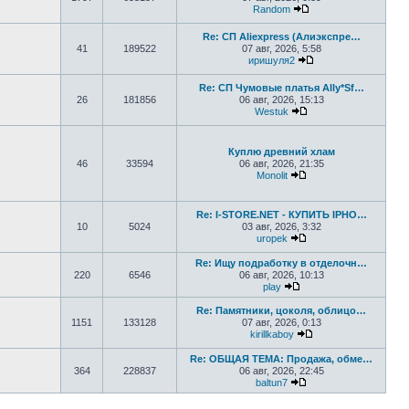
Random
Перейти к последне
Re: СП Aliexpress (Алиэкспре…
41
189522
07 авг, 2026, 5:58
иришуля2
Перейти к последн
Re: СП Чумовые платья Ally*Sf…
26
181856
06 авг, 2026, 15:13
Westuk
Перейти к последне
Куплю древний хлам
46
33594
06 авг, 2026, 21:35
Monolit
Перейти к последне
Re: I-STORE.NET - КУПИТЬ IPHO…
10
5024
03 авг, 2026, 3:32
uropek
Перейти к последне
Re: Ищу подработку в отделочн…
220
6546
06 авг, 2026, 10:13
play
Перейти к последнему
Re: Памятники, цоколя, облицо…
1151
133128
07 авг, 2026, 0:13
kirillkaboy
Перейти к последн
Re: ОБЩАЯ ТЕМА: Продажа, обме…
364
228837
06 авг, 2026, 22:45
baltun7
Перейти к последне