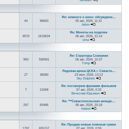
КатькаЯ
Перейти к последне
Re: немного о кино: обсуждени…
44
98683
05 авг, 2026, 11:31
Advin
Перейти к последнем
Re: Монеты на поделки
9570
1619634
06 авг, 2026, 21:14
vima
Перейти к последнем
Re: Структура Сознания
950
590591
06 авг, 2026, 10:37
Trimp
Перейти к последнем
Ледовая арена ЦСКА г. Севасто…
27
38580
23 июл, 2026, 13:13
Sky Dolphins
Перейти к послед
Re: поговорим фразами фильмов
7
21668
07 авг, 2026, 0:33
Вячеслав Юрьевич
Перейти к пос
Re: ***Севастопольские анекдо…
297
83486
06 авг, 2026, 20:18
heland
Перейти к последнем
Re: Продам новые поясные сумки
1797
655157
07 авг, 2026, 0:59