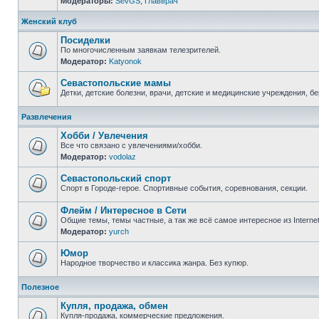
Модераторы:
SevGS
,
Главврач
Нет
непрочитанных
сообщений
Женский клуб
Посиделки
По многочисленным заявкам телезрителей.
Модератор:
Katyonok
Нет
непрочитанных
сообщений
Севастопольские мамы
Детки, детские болезни, врачи, детские и медицинские учреждения, б
Нет
непрочитанных
Развлечения
сообщений
Хобби / Увлечения
Все что связано с увлечениями/хобби.
Модератор:
vodolaz
Нет
непрочитанных
сообщений
Севастопольский спорт
Спорт в Городе-герое. Спортивные события, соревнования, секции.
Нет
непрочитанных
Флейм / Интересное в Cети
сообщений
Общие темы, темы частные, а так же всё самое интересное из Interne
Модератор:
yurch
Нет
непрочитанных
сообщений
Юмор
Народное творчество и классика жанра. Без купюр.
Нет
непрочитанных
Полезное
сообщений
Купля, продажа, обмен
Купля-продажа, коммерческие предложения.