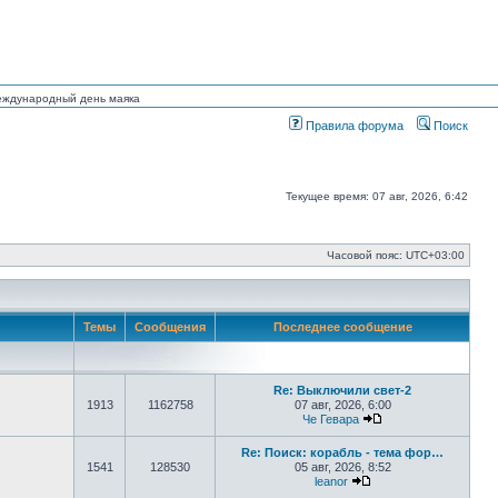
Международный день маяка
Правила форума
Поиск
Текущее время: 07 авг, 2026, 6:42
Часовой пояс:
UTC+03:00
Темы
Сообщения
Последнее сообщение
Re: Выключили свет-2
1913
1162758
07 авг, 2026, 6:00
Че Гевара
Перейти к последн
Re: Поиск: корабль - тема фор…
1541
128530
05 авг, 2026, 8:52
leanor
Перейти к последнем