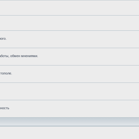
ого.
аботы, обмен мнениями.
тополе.
нность