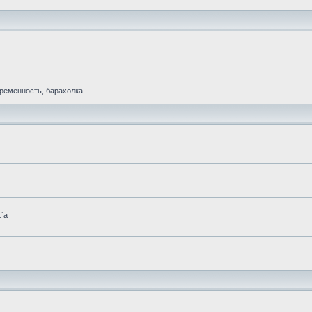
еременность, барахолка.
t`а