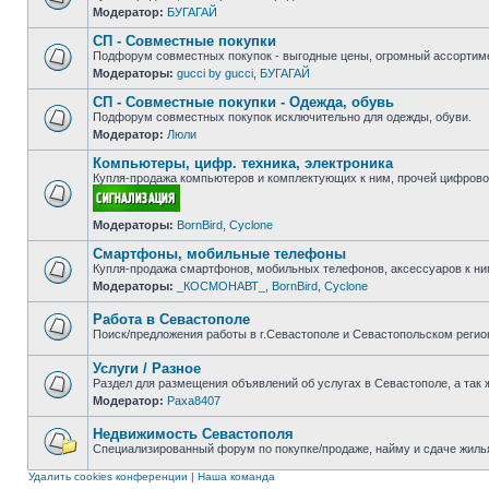
Модератор:
БУГАГАЙ
Нет
непрочитанных
СП - Совместные покупки
сообщений
Подфорум совместных покупок - выгодные цены, огромный ассортиме
Модераторы:
gucci by gucci
,
БУГАГАЙ
Нет
непрочитанных
СП - Совместные покупки - Одежда, обувь
сообщений
Подфорум совместных покупок исключительно для одежды, обуви.
Модератор:
Люли
Нет
непрочитанных
Компьютеры, цифр. техника, электроника
сообщений
Купля-продажа компьютеров и комплектующих к ним, прочей цифровой
Нет
Модераторы:
BornBird
,
Cyclone
непрочитанных
сообщений
Смартфоны, мобильные телефоны
Купля-продажа смартфонов, мобильных телефонов, аксессуаров к ни
Модераторы:
_КОСМОНАВТ_
,
BornBird
,
Cyclone
Нет
непрочитанных
сообщений
Работа в Севастополе
Поиск/предложения работы в г.Севастополе и Севастопольском регио
Нет
непрочитанных
Услуги / Разное
сообщений
Раздел для размещения объявлений об услугах в Севастополе, а так 
Модератор:
Paxa8407
Нет
непрочитанных
сообщений
Недвижимость Севастополя
Специализированный форум по покупке/продаже, найму и сдаче жилья
Нет
непрочитанных
Удалить cookies конференции
|
Наша команда
сообщений