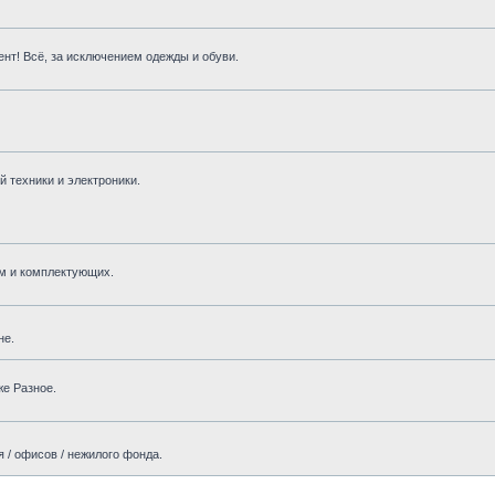
нт! Всё, за исключением одежды и обуви.
 техники и электроники.
м и комплектующих.
не.
же Разное.
 / офисов / нежилого фонда.