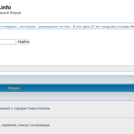
.info
дской Форум
то-telegram
::
инстаграм
::
размещение топ-тем
:: В этот день 37 лет назад был основан 
Форум
занных с городом Севастополем.
 кораблям, поиску сослуживцев