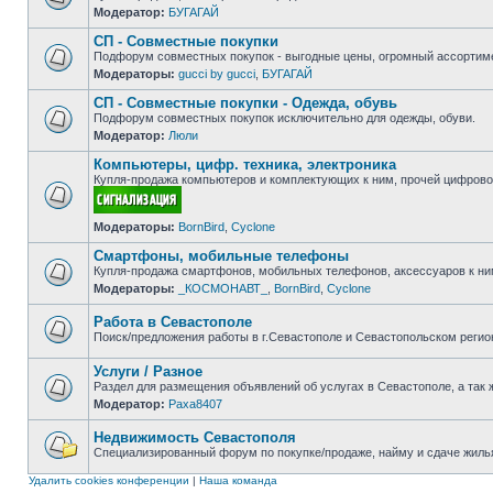
Модератор:
БУГАГАЙ
Нет
непрочитанных
СП - Совместные покупки
сообщений
Подфорум совместных покупок - выгодные цены, огромный ассортиме
Модераторы:
gucci by gucci
,
БУГАГАЙ
Нет
непрочитанных
СП - Совместные покупки - Одежда, обувь
сообщений
Подфорум совместных покупок исключительно для одежды, обуви.
Модератор:
Люли
Нет
непрочитанных
Компьютеры, цифр. техника, электроника
сообщений
Купля-продажа компьютеров и комплектующих к ним, прочей цифровой
Нет
Модераторы:
BornBird
,
Cyclone
непрочитанных
сообщений
Смартфоны, мобильные телефоны
Купля-продажа смартфонов, мобильных телефонов, аксессуаров к ни
Модераторы:
_КОСМОНАВТ_
,
BornBird
,
Cyclone
Нет
непрочитанных
сообщений
Работа в Севастополе
Поиск/предложения работы в г.Севастополе и Севастопольском регио
Нет
непрочитанных
Услуги / Разное
сообщений
Раздел для размещения объявлений об услугах в Севастополе, а так 
Модератор:
Paxa8407
Нет
непрочитанных
сообщений
Недвижимость Севастополя
Специализированный форум по покупке/продаже, найму и сдаче жилья
Нет
непрочитанных
Удалить cookies конференции
|
Наша команда
сообщений