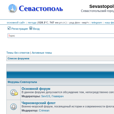
Sevastopol
Севастопольский горо
основной сайт
::
погода
(
⇓28.3
°C,
747
мм.рт.ст.) :: рад.фон
-
мкр/ч
::
telegram
::
наш фо
Регистрация
Вход
Темы без ответов
|
Активные темы
Список форумов
Форумы Севпортала
Основной форум
В данном форуме допускается обсуждение тем, непосредственно свя
Модераторы:
SevGS
,
Главврач
Нет
непрочитанных
Черноморский флот
сообщений
Военно-морской форум, посвященый истории и современности флота,
Модератор:
Crimean
Нет