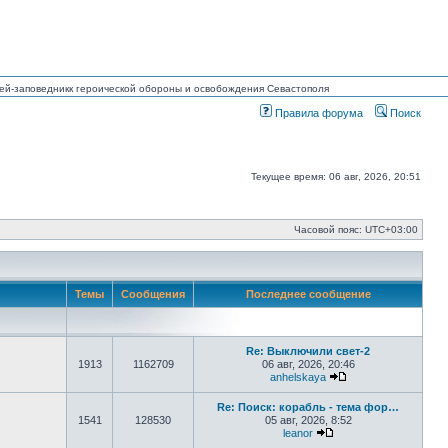
узей-заповедникк героической обороны и освобождения Севастополя
Правила форума
Поиск
Текущее время: 06 авг, 2026, 20:51
Часовой пояс:
UTC+03:00
Темы
Сообщения
Последнее сообщение
Re: Выключили свет-2
1913
1162709
06 авг, 2026, 20:46
anhelskaya
Перейти к последн
Re: Поиск: корабль - тема фор…
1541
128530
05 авг, 2026, 8:52
leanor
Перейти к последнем