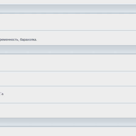
еременность, барахолка.
t`а