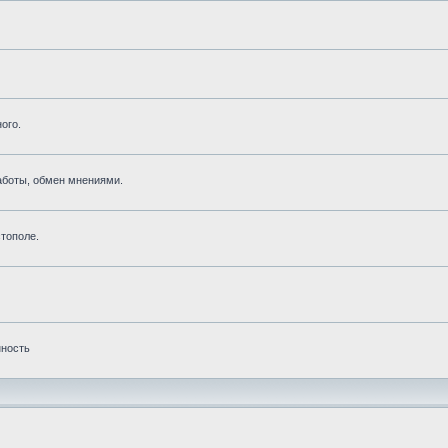
ого.
аботы, обмен мнениями.
тополе.
нность