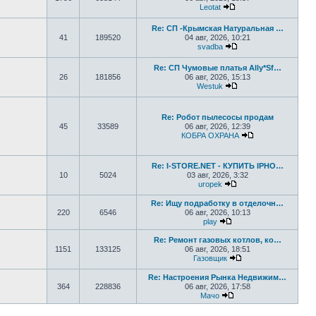
Leotat
Перейти к последнем
Re: СП -Крымская Натуральная …
41
189520
04 авг, 2026, 10:21
svadba
Перейти к последне
Re: СП Чумовые платья Ally*Sf…
26
181856
06 авг, 2026, 15:13
Westuk
Перейти к последне
Re: Робот пылесосы продам
45
33589
06 авг, 2026, 12:39
КОБРА ОХРАНА
Перейти к посл
Re: I-STORE.NET - КУПИТЬ IPHO…
10
5024
03 авг, 2026, 3:32
uropek
Перейти к последне
Re: Ищу подработку в отделочн…
220
6546
06 авг, 2026, 10:13
play
Перейти к последнему
Re: Ремонт газовых котлов, ко…
1151
133125
06 авг, 2026, 18:51
Газовщик
Перейти к последн
Re: Настроения Рынка Недвижим…
364
228836
06 авг, 2026, 17:58
Мачо
Перейти к последнем