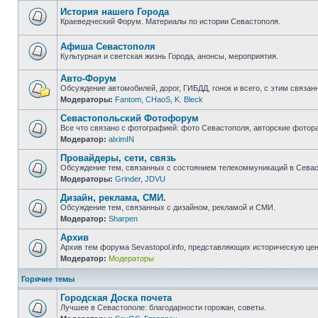
непрочитанных
сообщений
История нашего Города
Краеведческий Форум. Материалы по истории Севастополя.
Нет
непрочитанных
сообщений
Афиша Севастополя
Культурная и светская жизнь Города, анонсы, мероприятия.
Нет
непрочитанных
Авто-Форум
сообщений
Обсуждение автомобилей, дорог, ГИБДД, гонок и всего, с этим связанн
Модераторы:
Fantom
,
CHaoS
,
K. Bleck
Нет
непрочитанных
Севастопольский Фотофорум
сообщений
Все что связано с фотографией: фото Севастополя, авторские фотор
Модератор:
alximIN
Нет
непрочитанных
Провайдеры, сети, связь
сообщений
Обсуждение тем, связанных с состоянием телекоммуникаций в Севас
Модераторы:
Grinder
,
JDVU
Нет
непрочитанных
Дизайн, реклама, СМИ.
сообщений
Обсуждение тем, связанных с дизайном, рекламой и СМИ.
Модератор:
Sharpen
Нет
непрочитанных
Архив
сообщений
Архив тем форума Sevastopol.info, представляющих историческую це
Модератор:
Модераторы
Нет
непрочитанных
сообщений
Горячие темы
Городская Доска почета
Лучшее в Севастополе: благодарности горожан, советы.