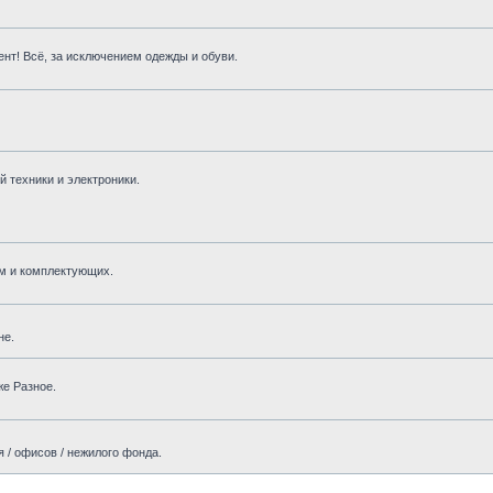
нт! Всё, за исключением одежды и обуви.
 техники и электроники.
м и комплектующих.
не.
же Разное.
 / офисов / нежилого фонда.