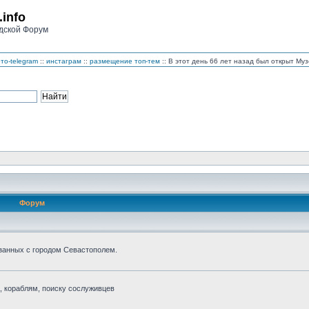
.info
дской Форум
то-telegram
::
инстаграм
::
размещение топ-тем
:: В этот день 66 лет назад был открыт М
Форум
занных с городом Севастополем.
 кораблям, поиску сослуживцев