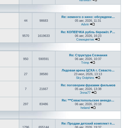
КатькаЯ
Перейти к последне
Re: немного о кино: обсуждени…
44
98683
05 авг, 2026, 11:31
Advin
Перейти к последнем
Re: КОПЕЕЧКА рубль бережёт. Р…
9570
1619633
06 авг, 2026, 16:23
Семицветик
Перейти к послед
Re: Структура Сознания
950
590591
06 авг, 2026, 10:37
Trimp
Перейти к последнем
Ледовая арена ЦСКА г. Севасто…
27
38580
23 июл, 2026, 13:13
Sky Dolphins
Перейти к послед
Re: поговорим фразами фильмов
7
21667
05 авг, 2026, 13:38
Элла77
Перейти к последне
Re: ***Севастопольские анекдо…
297
83486
06 авг, 2026, 20:18
heland
Перейти к последнем
Re: Продам детский комплект п…
1796
655144
06 авг, 2026, 19:37