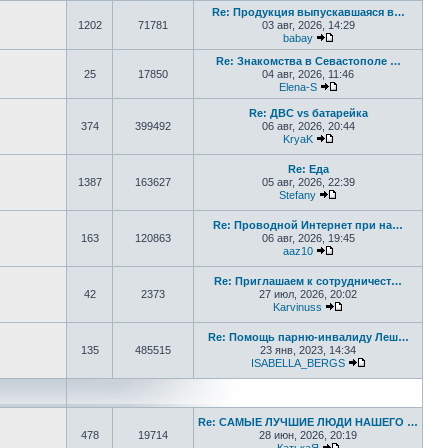
Re: Продукция выпускавшаяся в…
1202
71781
03 авг, 2026, 14:29
babay
Перейти к последнем
Re: Знакомства в Севастополе …
25
17850
04 авг, 2026, 11:46
Elena-S
Перейти к последне
Re: ДВС vs батарейка
374
399492
06 авг, 2026, 20:44
KryaK
Перейти к последнем
Re: Еда
1387
163627
05 авг, 2026, 22:39
Stefany
Перейти к последне
Re: Проводной Интернет при на…
163
120863
06 авг, 2026, 19:45
aaz10
Перейти к последнем
Re: Приглашаем к сотрудничест…
42
2373
27 июл, 2026, 20:02
Karvinuss
Перейти к последн
Re: Помощь парню-инвалиду Леш…
135
485515
23 янв, 2023, 14:34
ISABELLA_BERGS
Перейти к пос
Re: САМЫЕ ЛУЧШИЕ ЛЮДИ НАШЕГО …
478
19714
28 июн, 2026, 20:19