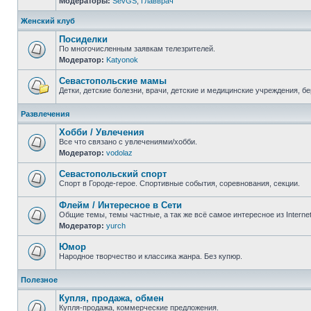
Модераторы:
SevGS
,
Главврач
Нет
непрочитанных
сообщений
Женский клуб
Посиделки
По многочисленным заявкам телезрителей.
Модератор:
Katyonok
Нет
непрочитанных
сообщений
Севастопольские мамы
Детки, детские болезни, врачи, детские и медицинские учреждения, б
Нет
непрочитанных
Развлечения
сообщений
Хобби / Увлечения
Все что связано с увлечениями/хобби.
Модератор:
vodolaz
Нет
непрочитанных
сообщений
Севастопольский спорт
Спорт в Городе-герое. Спортивные события, соревнования, секции.
Нет
непрочитанных
Флейм / Интересное в Cети
сообщений
Общие темы, темы частные, а так же всё самое интересное из Interne
Модератор:
yurch
Нет
непрочитанных
сообщений
Юмор
Народное творчество и классика жанра. Без купюр.
Нет
непрочитанных
Полезное
сообщений
Купля, продажа, обмен
Купля-продажа, коммерческие предложения.