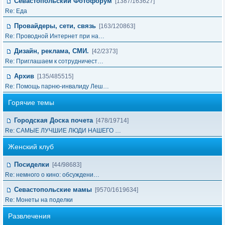
Севастопольский Фотофорум
[1387/163627]
Re: Еда
Провайдеры, сети, связь
[163/120863]
Re: Проводной Интернет при на…
Дизайн, реклама, СМИ.
[42/2373]
Re: Приглашаем к сотрудничест…
Архив
[135/485515]
Re: Помощь парню-инвалиду Леш…
Горячие темы
Городская Доска почета
[478/19714]
Re: САМЫЕ ЛУЧШИЕ ЛЮДИ НАШЕГО …
Женский клуб
Посиделки
[44/98683]
Re: немного о кино: обсуждени…
Севастопольские мамы
[9570/1619634]
Re: Монеты на поделки
Развлечения