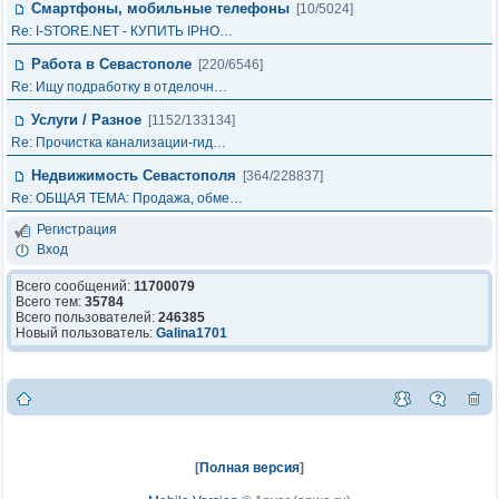
Смартфоны, мобильные телефоны
[10/5024]
Re: I-STORE.NET - КУПИТЬ IPHO…
Работа в Севастополе
[220/6546]
Re: Ищу подработку в отделочн…
Услуги / Разное
[1152/133134]
Re: Прочистка канализации-гид…
Недвижимость Севастополя
[364/228837]
Re: ОБЩАЯ ТЕМА: Продажа, обме…
Регистрация
Вход
Всего сообщений:
11700079
Всего тем:
35784
Всего пользователей:
246385
Новый пользователь:
Galina1701
[
Полная версия
]