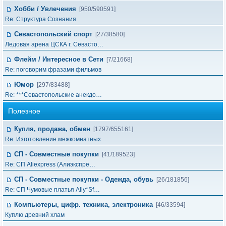
Хобби / Увлечения
[950/590591]
Re: Структура Сознания
Севастопольский спорт
[27/38580]
Ледовая арена ЦСКА г. Севасто…
Флейм / Интересное в Cети
[7/21668]
Re: поговорим фразами фильмов
Юмор
[297/83488]
Re: ***Севастопольские анекдо…
Полезное
Купля, продажа, обмен
[1797/655161]
Re: Изготовление межкомнатных…
СП - Совместные покупки
[41/189523]
Re: СП Aliexpress (Алиэкспре…
СП - Совместные покупки - Одежда, обувь
[26/181856]
Re: СП Чумовые платья Ally*Sf…
Компьютеры, цифр. техника, электроника
[46/33594]
Куплю древний хлам