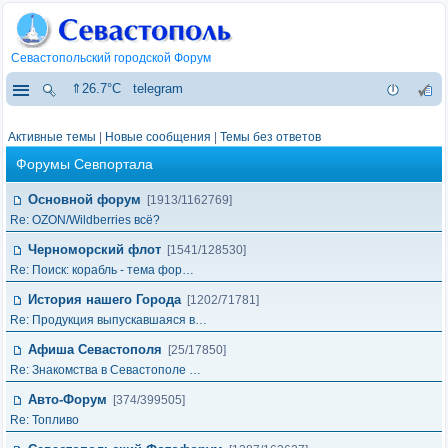
Севастопольский городской Форум
⇑26.7°C
telegram
Активные темы
|
Новые сообщения
|
Темы без ответов
Форумы Севпортала
Основной форум
[1913/1162769]
Re: OZON/Wildberries всё?
Черноморский флот
[1541/128530]
Re: Поиск: корабль - тема фор…
История нашего Города
[1202/71781]
Re: Продукция выпускавшаяся в…
Афиша Севастополя
[25/17850]
Re: Знакомства в Севастополе …
Авто-Форум
[374/399505]
Re: Топливо