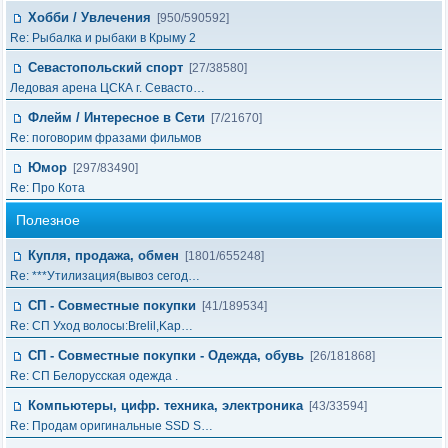
Хобби / Увлечения
[950/590592]
Re: Рыбалка и рыбаки в Крыму 2
Севастопольский спорт
[27/38580]
Ледовая арена ЦСКА г. Севасто…
Флейм / Интересное в Cети
[7/21670]
Re: поговорим фразами фильмов
Юмор
[297/83490]
Re: Про Кота
Полезное
Купля, продажа, обмен
[1801/655248]
Re: ***Утилизация(вывоз сегод…
СП - Совместные покупки
[41/189534]
Re: СП Уход волосы:Brelil,Kap…
СП - Совместные покупки - Одежда, обувь
[26/181868]
Re: СП Белорусская одежда .
Компьютеры, цифр. техника, электроника
[43/33594]
Re: Продам оригинальные SSD S…