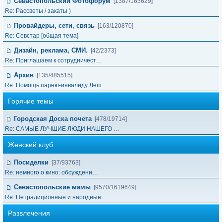
Севастопольский Фотофорум
[1387/163629]
Re: Рассветы / закаты )
Провайдеры, сети, связь
[163/120870]
Re: Cевстар [общая тема]
Дизайн, реклама, СМИ.
[42/2373]
Re: Приглашаем к сотрудничест…
Архив
[135/485515]
Re: Помощь парню-инвалиду Леш…
Горячие темы
Городская Доска почета
[478/19714]
Re: САМЫЕ ЛУЧШИЕ ЛЮДИ НАШЕГО …
Женский клуб
Посиделки
[37/93763]
Re: немного о кино: обсуждени…
Севастопольские мамы
[9570/1619649]
Re: Нетрадиционные и народные…
Развлечения