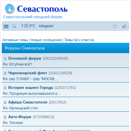
Севастопольский городской Форум
⇑25.9°C
telegram
Активные темы
|
Новые сообщения
|
Темы без ответов
Форумы Севпортала
Основной форум
[1912/1163040]
Re: Ютубчик всё?
Черноморский флот
[1541/128529]
Re: ркр "СЛАВА" - гркр "МОСКВ…
История нашего Города
[1202/71781]
Re: Продукция выпускавшаяся в…
Афиша Севастополя
[25/17852]
Re: Ирландский степ
Авто-Форум
[372/399613]
Re: Топливо