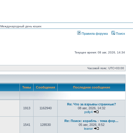
ан Международный день кошек
Правила форума
Поиск
Текущее время: 08 авг, 2026, 14:34
Часовой пояс:
UTC+03:00
Темы
Сообщения
Последнее сообщение
Re: Что за взрывы странные?
1913
1162940
08 авг, 2026, 14:32
polly4
Перейти к последнем
Re: Поиск: корабль - тема фор…
1541
128530
05 авг, 2026, 8:52
leanor
Перейти к последнем