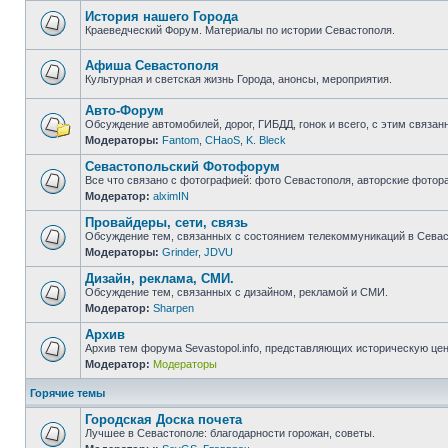
непрочитанных
сообщений
История нашего Города
Краеведческий Форум. Материалы по истории Севастополя.
Нет
непрочитанных
сообщений
Афиша Севастополя
Культурная и светская жизнь Города, анонсы, мероприятия.
Нет
непрочитанных
Авто-Форум
сообщений
Обсуждение автомобилей, дорог, ГИБДД, гонок и всего, с этим связанн
Модераторы:
Fantom
,
CHaoS
,
K. Bleck
Нет
непрочитанных
Севастопольский Фотофорум
сообщений
Все что связано с фотографией: фото Севастополя, авторские фотор
Модератор:
alximIN
Нет
непрочитанных
Провайдеры, сети, связь
сообщений
Обсуждение тем, связанных с состоянием телекоммуникаций в Севас
Модераторы:
Grinder
,
JDVU
Нет
непрочитанных
Дизайн, реклама, СМИ.
сообщений
Обсуждение тем, связанных с дизайном, рекламой и СМИ.
Модератор:
Sharpen
Нет
непрочитанных
Архив
сообщений
Архив тем форума Sevastopol.info, представляющих историческую це
Модератор:
Модераторы
Нет
непрочитанных
сообщений
Горячие темы
Городская Доска почета
Лучшее в Севастополе: благодарности горожан, советы.