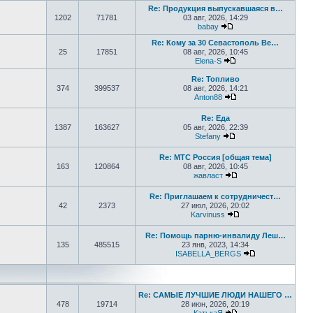
Re: Продукция выпускавшаяся в…
1202
71781
03 авг, 2026, 14:29
babay
Перейти к последнем
Re: Кому за 30 Севастополь Ве…
25
17851
08 авг, 2026, 10:45
Elena-S
Перейти к последне
Re: Топливо
374
399537
08 авг, 2026, 14:21
Anton88
Перейти к последне
Re: Еда
1387
163627
05 авг, 2026, 22:39
Stefany
Перейти к последне
Re: МТС Россия [общая тема]
163
120864
08 авг, 2026, 10:45
жавласт
Перейти к последне
Re: Приглашаем к сотрудничест…
42
2373
27 июл, 2026, 20:02
Karvinuss
Перейти к последн
Re: Помощь парню-инвалиду Леш…
135
485515
23 янв, 2023, 14:34
ISABELLA_BERGS
Перейти к пос
Re: САМЫЕ ЛУЧШИЕ ЛЮДИ НАШЕГО …
478
19714
28 июн, 2026, 20:19