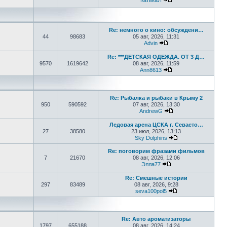
КатькаЯ
Перейти к последне
Re: немного о кино: обсуждени…
44
98683
05 авг, 2026, 11:31
Advin
Перейти к последнем
Re: ***ДЕТСКАЯ ОДЕЖДА. ОТ 3 Д…
9570
1619642
08 авг, 2026, 11:59
Ann8613
Перейти к последне
Re: Рыбалка и рыбаки в Крыму 2
950
590592
07 авг, 2026, 13:30
AndrewG
Перейти к последн
Ледовая арена ЦСКА г. Севасто…
27
38580
23 июл, 2026, 13:13
Sky Dolphins
Перейти к послед
Re: поговорим фразами фильмов
7
21670
08 авг, 2026, 12:06
Элла77
Перейти к последне
Re: Смешные истории
297
83489
08 авг, 2026, 9:28
seva100pol5
Перейти к послед
Re: Авто ароматизаторы
1797
655188
08 авг, 2026, 14:24