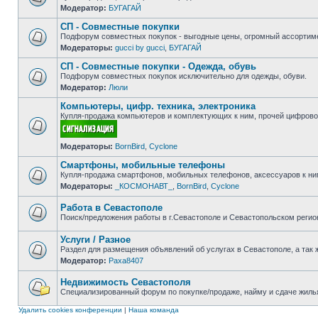
Модератор:
БУГАГАЙ
Нет
непрочитанных
СП - Совместные покупки
сообщений
Подфорум совместных покупок - выгодные цены, огромный ассортиме
Модераторы:
gucci by gucci
,
БУГАГАЙ
Нет
непрочитанных
СП - Совместные покупки - Одежда, обувь
сообщений
Подфорум совместных покупок исключительно для одежды, обуви.
Модератор:
Люли
Нет
непрочитанных
Компьютеры, цифр. техника, электроника
сообщений
Купля-продажа компьютеров и комплектующих к ним, прочей цифровой
Нет
Модераторы:
BornBird
,
Cyclone
непрочитанных
сообщений
Смартфоны, мобильные телефоны
Купля-продажа смартфонов, мобильных телефонов, аксессуаров к ни
Модераторы:
_КОСМОНАВТ_
,
BornBird
,
Cyclone
Нет
непрочитанных
сообщений
Работа в Севастополе
Поиск/предложения работы в г.Севастополе и Севастопольском регио
Нет
непрочитанных
Услуги / Разное
сообщений
Раздел для размещения объявлений об услугах в Севастополе, а так 
Модератор:
Paxa8407
Нет
непрочитанных
сообщений
Недвижимость Севастополя
Специализированный форум по покупке/продаже, найму и сдаче жилья
Нет
непрочитанных
Удалить cookies конференции
|
Наша команда
сообщений