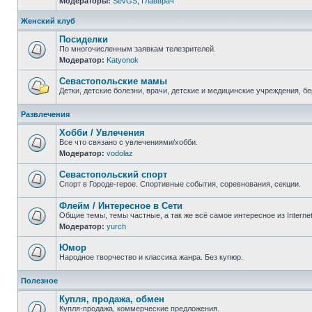
Модераторы:
SevGS
,
Главврач
Нет
непрочитанных
сообщений
Женский клуб
Посиделки
По многочисленным заявкам телезрителей.
Модератор:
Katyonok
Нет
непрочитанных
сообщений
Севастопольские мамы
Детки, детские болезни, врачи, детские и медицинские учреждения, б
Нет
непрочитанных
Развлечения
сообщений
Хобби / Увлечения
Все что связано с увлечениями/хобби.
Модератор:
vodolaz
Нет
непрочитанных
сообщений
Севастопольский спорт
Спорт в Городе-герое. Спортивные события, соревнования, секции.
Нет
непрочитанных
Флейм / Интересное в Cети
сообщений
Общие темы, темы частные, а так же всё самое интересное из Interne
Модератор:
yurch
Нет
непрочитанных
сообщений
Юмор
Народное творчество и классика жанра. Без купюр.
Нет
непрочитанных
Полезное
сообщений
Купля, продажа, обмен
Купля-продажа, коммерческие предложения.