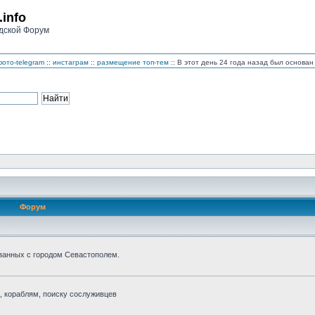
.info
дской Форум
ото-telegram
::
инстаграм
::
размещение топ-тем
:: В этот день 24 года назад был основ
Форум
занных с городом Севастополем.
 кораблям, поиску сослуживцев