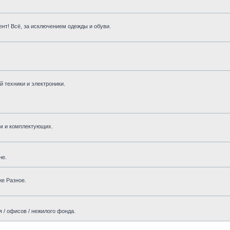
нт! Всё, за исключением одежды и обуви.
 техники и электроники.
м и комплектующих.
не.
же Разное.
 / офисов / нежилого фонда.