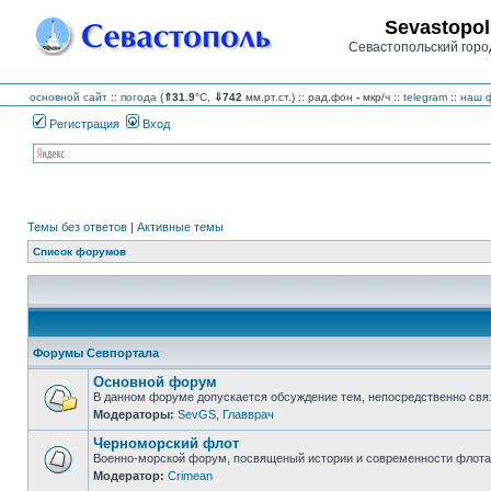
Sevastopol
Севастопольский горо
основной сайт
::
погода
(
⇑31.9
°C,
⇓742
мм.рт.ст.) :: рад.фон
-
мкр/ч
::
telegram
::
наш ф
Регистрация
Вход
Темы без ответов
|
Активные темы
Список форумов
Форумы Севпортала
Основной форум
В данном форуме допускается обсуждение тем, непосредственно свя
Модераторы:
SevGS
,
Главврач
Нет
непрочитанных
Черноморский флот
сообщений
Военно-морской форум, посвященый истории и современности флота,
Модератор:
Crimean
Нет