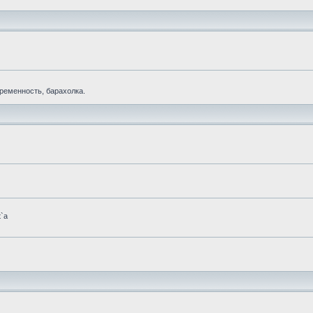
еременность, барахолка.
t`а