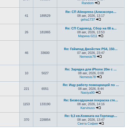
Random
Перейти к последне
Re: СП Aliexpress (Алиэкспре…
41
189529
08 авг, 2026, 13:17
geha1737
Перейти к последн
Re: СП Садовод. Сбор на 08 а…
26
181865
08 авг, 2026, 13:53
Марина 0211
Перейти к послед
Re: Геймпад Джoйcтик PS4, 150…
46
33600
07 авг, 2026, 23:47
Nemesis78
Перейти к последн
Re: Зарядка для iPhone 20w с …
10
5027
08 авг, 2026, 0:08
Nemesis78
Перейти к последн
Re: Ищу работу помощницей по …
221
6551
08 авг, 2026, 8:44
Nastya90
Перейти к последн
Re: Безвоздушная покраска сте…
1153
133190
08 авг, 2026, 14:16
Karvinuss
Перейти к последн
Re: 9,3 кв.Комната на Горпище…
370
228854
08 авг, 2026, 13:47
Света София
Перейти к послед