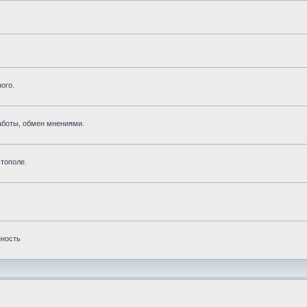
ого.
аботы, обмен мнениями.
тополе.
нность