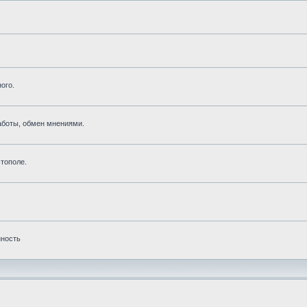
ого.
аботы, обмен мнениями.
тополе.
нность