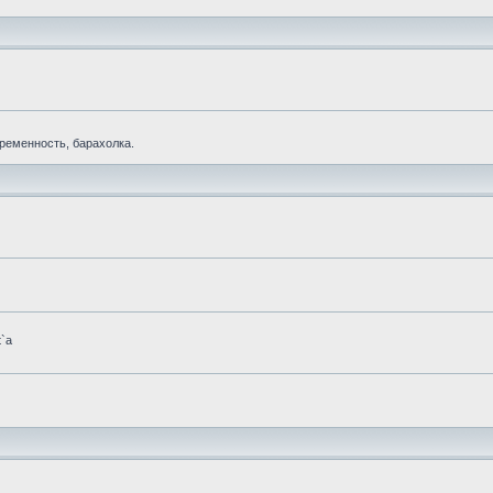
еременность, барахолка.
t`а