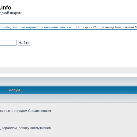
.info
дской Форум
то-telegram
::
инстаграм
::
размещение топ-тем
:: В этот день 24 года назад был основан
Форум
занных с городом Севастополем.
 кораблям, поиску сослуживцев