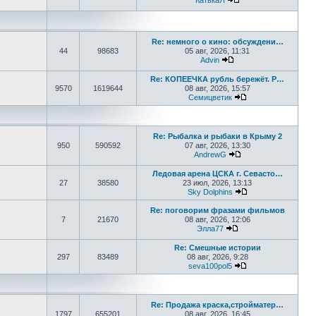
КатькаЯ
Перейти к последне
Re: немного о кино: обсуждени…
44
98683
05 авг, 2026, 11:31
Advin
Перейти к последнем
Re: КОПЕЕЧКА рубль бережёт. Р…
9570
1619644
08 авг, 2026, 15:57
Семицветик
Перейти к послед
Re: Рыбалка и рыбаки в Крыму 2
950
590592
07 авг, 2026, 13:30
AndrewG
Перейти к последн
Ледовая арена ЦСКА г. Севасто…
27
38580
23 июл, 2026, 13:13
Sky Dolphins
Перейти к послед
Re: поговорим фразами фильмов
7
21670
08 авг, 2026, 12:06
Элла77
Перейти к последне
Re: Смешные истории
297
83489
08 авг, 2026, 9:28
seva100pol5
Перейти к послед
Re: Продажа краска,стройматер…
1797
655201
08 авг, 2026, 16:45