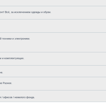
нт! Всё, за исключением одежды и обуви.
 техники и электроники.
м и комплектующих.
не.
же Разное.
 / офисов / нежилого фонда.