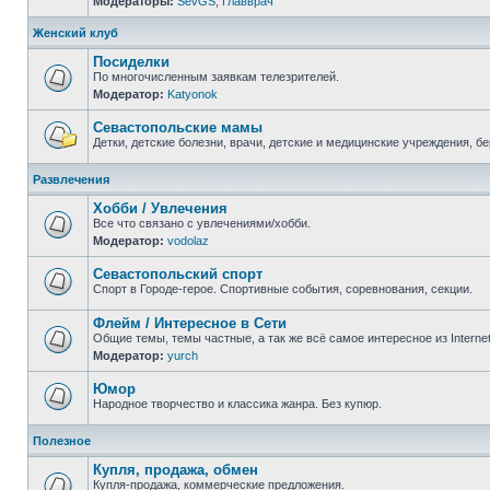
Модераторы:
SevGS
,
Главврач
Нет
непрочитанных
сообщений
Женский клуб
Посиделки
По многочисленным заявкам телезрителей.
Модератор:
Katyonok
Нет
непрочитанных
сообщений
Севастопольские мамы
Детки, детские болезни, врачи, детские и медицинские учреждения, б
Нет
непрочитанных
Развлечения
сообщений
Хобби / Увлечения
Все что связано с увлечениями/хобби.
Модератор:
vodolaz
Нет
непрочитанных
сообщений
Севастопольский спорт
Спорт в Городе-герое. Спортивные события, соревнования, секции.
Нет
непрочитанных
Флейм / Интересное в Cети
сообщений
Общие темы, темы частные, а так же всё самое интересное из Interne
Модератор:
yurch
Нет
непрочитанных
сообщений
Юмор
Народное творчество и классика жанра. Без купюр.
Нет
непрочитанных
Полезное
сообщений
Купля, продажа, обмен
Купля-продажа, коммерческие предложения.