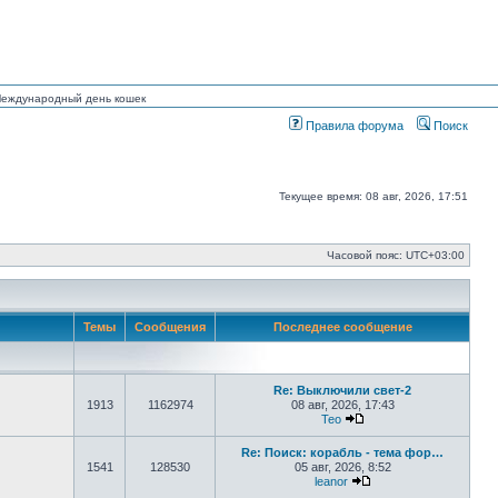
 Международный день кошек
Правила форума
Поиск
Текущее время: 08 авг, 2026, 17:51
Часовой пояс:
UTC+03:00
Темы
Сообщения
Последнее сообщение
Re: Выключили свет-2
1913
1162974
08 авг, 2026, 17:43
Тео
Перейти к последнему
Re: Поиск: корабль - тема фор…
1541
128530
05 авг, 2026, 8:52
leanor
Перейти к последнем