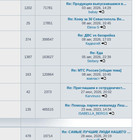
Re: Продукция выпускавшаяся в…
1202
71781
03 авг, 2026, 14:29
babay
Перейти к последнем
Re: Кому за 30 Севастополь Ве…
25
17851
08 авг, 2026, 10:45
Elena-S
Перейти к последне
Re: ДВС vs батарейка
374
399547
08 авг, 2026, 17:03
КадватиК
Перейти к последн
Re: Еда
1387
163627
05 авг, 2026, 22:39
Stefany
Перейти к последне
Re: МТС Россия [общая тема]
163
120864
08 авг, 2026, 10:45
жавласт
Перейти к последне
Re: Приглашаем к сотрудничест…
42
2373
27 июл, 2026, 20:02
Karvinuss
Перейти к последн
Re: Помощь парню-инвалиду Леш…
135
485515
23 янв, 2023, 14:34
ISABELLA_BERGS
Перейти к пос
Re: САМЫЕ ЛУЧШИЕ ЛЮДИ НАШЕГО …
478
19714
28 июн, 2026, 20:19