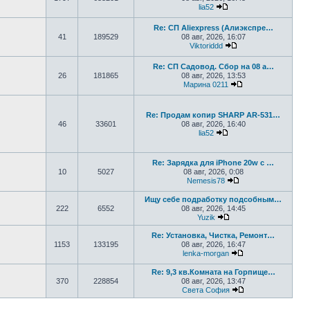
lia52
Перейти к последнем
Re: СП Aliexpress (Алиэкспре…
41
189529
08 авг, 2026, 16:07
Viktoriddd
Перейти к последн
Re: СП Садовод. Сбор на 08 а…
26
181865
08 авг, 2026, 13:53
Марина 0211
Перейти к послед
Re: Продам копир SHARP AR-531…
46
33601
08 авг, 2026, 16:40
lia52
Перейти к последнем
Re: Зарядка для iPhone 20w с …
10
5027
08 авг, 2026, 0:08
Nemesis78
Перейти к последн
Ищу себе подработку подсобным…
222
6552
08 авг, 2026, 14:45
Yuzik
Перейти к последнем
Re: Установка, Чистка, Ремонт…
1153
133195
08 авг, 2026, 16:47
lenka-morgan
Перейти к послед
Re: 9,3 кв.Комната на Горпище…
370
228854
08 авг, 2026, 13:47
Света София
Перейти к послед