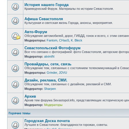
непрочитанных
сообщений
История нашего Города
Краеведческий Форум. Материалы по истории Севастополя.
Нет
непрочитанных
сообщений
Афиша Севастополя
Культурная и светская жизнь Города, анонсы, мероприятия.
Нет
непрочитанных
Авто-Форум
сообщений
Обсуждение автомобилей, дорог, ГИБДД, гонок и всего, с этим связанн
Модераторы:
Fantom
,
CHaoS
,
K. Bleck
Нет
непрочитанных
Севастопольский Фотофорум
сообщений
Все что связано с фотографией: фото Севастополя, авторские фотор
Модератор:
alximIN
Нет
непрочитанных
Провайдеры, сети, связь
сообщений
Обсуждение тем, связанных с состоянием телекоммуникаций в Севас
Модераторы:
Grinder
,
JDVU
Нет
непрочитанных
Дизайн, реклама, СМИ.
сообщений
Обсуждение тем, связанных с дизайном, рекламой и СМИ.
Модератор:
Sharpen
Нет
непрочитанных
Архив
сообщений
Архив тем форума Sevastopol.info, представляющих историческую це
Модератор:
Модераторы
Нет
непрочитанных
сообщений
Горячие темы
Городская Доска почета
Лучшее в Севастополе: благодарности горожан, советы.