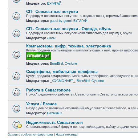
Модератор:
БУГАГАЙ
Нет
непрочитанных
СП - Совместные покупки
сообщений
Подфорум совместных покупок - выгодные цены, огромный ассортиме
Модераторы:
gucci by gucci
,
БУГАГАЙ
Нет
непрочитанных
СП - Совместные покупки - Одежда, обувь
сообщений
Подфорум совместных покупок исключительно для одежды, обуви.
Модератор:
Люли
Нет
непрочитанных
Компьютеры, цифр. техника, электроника
сообщений
Купля-продажа компьютеров и комплектующих к ним, прочей цифровой
Нет
Модераторы:
BornBird
,
Cyclone
непрочитанных
сообщений
Смартфоны, мобильные телефоны
Купля-продажа смартфонов, мобильных телефонов, аксессуаров к ни
Модераторы:
_КОСМОНАВТ_
,
BornBird
,
Cyclone
Нет
непрочитанных
сообщений
Работа в Севастополе
Поиск/предложения работы в г.Севастополе и Севастопольском регио
Нет
непрочитанных
Услуги / Разное
сообщений
Раздел для размещения объявлений об услугах в Севастополе, а так 
Модератор:
Paxa8407
Нет
непрочитанных
сообщений
Недвижимость Севастополя
Специализированный форум по покупке/продаже, найму и сдаче жилья
Нет
непрочитанных
Удалить cookies конференции
|
Наша команда
сообщений