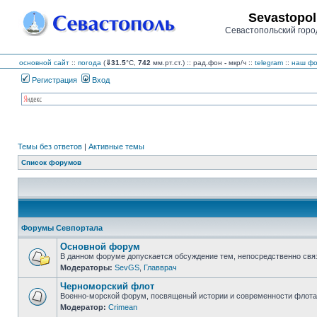
Sevastopol
Севастопольский горо
основной сайт
::
погода
(
⇓31.5
°C,
742
мм.рт.ст.) :: рад.фон
-
мкр/ч
::
telegram
::
наш фо
Регистрация
Вход
Темы без ответов
|
Активные темы
Список форумов
Форумы Севпортала
Основной форум
В данном форуме допускается обсуждение тем, непосредственно свя
Модераторы:
SevGS
,
Главврач
Нет
непрочитанных
Черноморский флот
сообщений
Военно-морской форум, посвященый истории и современности флота,
Модератор:
Crimean
Нет