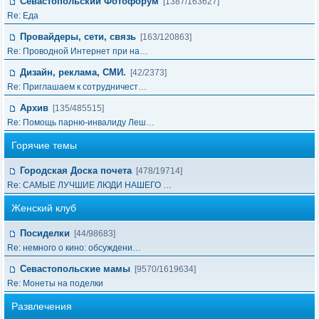
Севастопольский Фотофорум
[1387/163627]
Re: Еда
Провайдеры, сети, связь
[163/120863]
Re: Проводной Интернет при на…
Дизайн, реклама, СМИ.
[42/2373]
Re: Приглашаем к сотрудничест…
Архив
[135/485515]
Re: Помощь парню-инвалиду Леш…
Горячие темы
Городская Доска почета
[478/19714]
Re: САМЫЕ ЛУЧШИЕ ЛЮДИ НАШЕГО …
Женский клуб
Посиделки
[44/98683]
Re: немного о кино: обсуждени…
Севастопольские мамы
[9570/1619634]
Re: Монеты на поделки
Развлечения