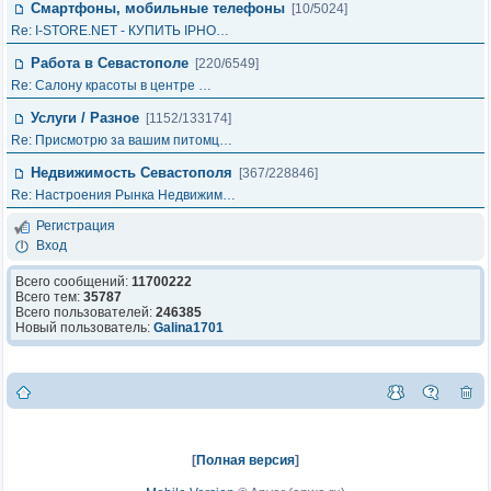
Смартфоны, мобильные телефоны
[10/5024]
Re: I-STORE.NET - КУПИТЬ IPHO…
Работа в Севастополе
[220/6549]
Re: Салону красоты в центре …
Услуги / Разное
[1152/133174]
Re: Присмотрю за вашим питомц…
Недвижимость Севастополя
[367/228846]
Re: Настроения Рынка Недвижим…
Регистрация
Вход
Всего сообщений:
11700222
Всего тем:
35787
Всего пользователей:
246385
Новый пользователь:
Galina1701
[
Полная версия
]