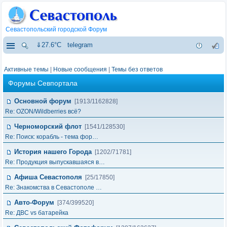
Севастопольский городской Форум
⇓27.6°C
telegram
Активные темы
|
Новые сообщения
|
Темы без ответов
Форумы Севпортала
Основной форум
[1913/1162828]
Re: OZON/Wildberries всё?
Черноморский флот
[1541/128530]
Re: Поиск: корабль - тема фор…
История нашего Города
[1202/71781]
Re: Продукция выпускавшаяся в…
Афиша Севастополя
[25/17850]
Re: Знакомства в Севастополе …
Авто-Форум
[374/399520]
Re: ДВС vs батарейка