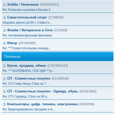
Хобби / Увлечения
[950/590592]
Re: Рыбалка и рыбаки в Крыму 2
Севастопольский спорт
[27/38580]
Ледовая арена ЦСКА г. Севасто…
Флейм / Интересное в Cети
[7/21668]
Re: поговорим фразами фильмов
Юмор
[297/83488]
Re: ***Севастопольские анекдо…
Полезное
Купля, продажа, обмен
[1797/655167]
Re: ***ХОЗТОВАРЫ, ПОСУДА***(о…
СП - Совместные покупки
[41/189526]
Re: СП Сима-Ленд. Сбор на 7 …
СП - Совместные покупки - Одежда, обувь
[26/181860]
Re: СП Садовод. Сбор на 08 а…
Компьютеры, цифр. техника, электроника
[46/33596]
Re: Видеодомофоны продажа и м…