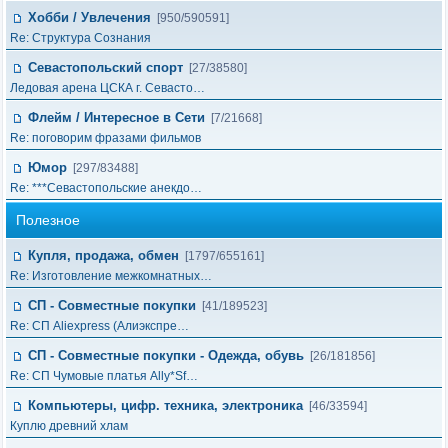
Хобби / Увлечения
[950/590591]
Re: Структура Сознания
Севастопольский спорт
[27/38580]
Ледовая арена ЦСКА г. Севасто…
Флейм / Интересное в Cети
[7/21668]
Re: поговорим фразами фильмов
Юмор
[297/83488]
Re: ***Севастопольские анекдо…
Полезное
Купля, продажа, обмен
[1797/655161]
Re: Изготовление межкомнатных…
СП - Совместные покупки
[41/189523]
Re: СП Aliexpress (Алиэкспре…
СП - Совместные покупки - Одежда, обувь
[26/181856]
Re: СП Чумовые платья Ally*Sf…
Компьютеры, цифр. техника, электроника
[46/33594]
Куплю древний хлам