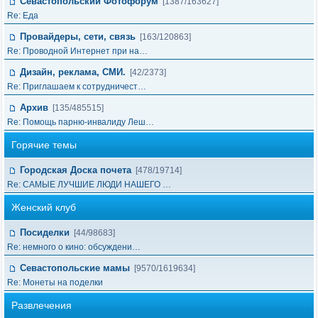
Севастопольский Фотофорум
[1387/163627]
Re: Еда
Провайдеры, сети, связь
[163/120863]
Re: Проводной Интернет при на…
Дизайн, реклама, СМИ.
[42/2373]
Re: Приглашаем к сотрудничест…
Архив
[135/485515]
Re: Помощь парню-инвалиду Леш…
Горячие темы
Городская Доска почета
[478/19714]
Re: САМЫЕ ЛУЧШИЕ ЛЮДИ НАШЕГО …
Женский клуб
Посиделки
[44/98683]
Re: немного о кино: обсуждени…
Севастопольские мамы
[9570/1619634]
Re: Монеты на поделки
Развлечения