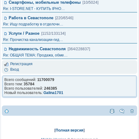
Смартфоны, мобильные телефоны
[10/5024]
Re: I-STORE.NET - КУПИТЬ IPHO…
Работа в Севастополе
[220/6546]
Re: Ищу подработку в отделочн…
Услуги / Разное
[1152/133134]
Re: Прочистка канализации-гид…
Недвижимость Севастополя
[364/228837]
Re: ОБЩАЯ ТЕМА: Продажа, обме…
Регистрация
Вход
Всего сообщений:
11700079
Всего тем:
35784
Всего пользователей:
246385
Новый пользователь:
Galina1701
[
Полная версия
]