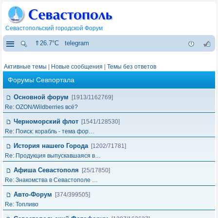
Севастопольский городской Форум
⇑26.7°C
telegram
Активные темы
|
Новые сообщения
|
Темы без ответов
Форумы Севпортала
Основной форум
[1913/1162769]
Re: OZON/Wildberries всё?
Черноморский флот
[1541/128530]
Re: Поиск: корабль - тема фор…
История нашего Города
[1202/71781]
Re: Продукция выпускавшаяся в…
Афиша Севастополя
[25/17850]
Re: Знакомства в Севастополе …
Авто-Форум
[374/399505]
Re: Топливо