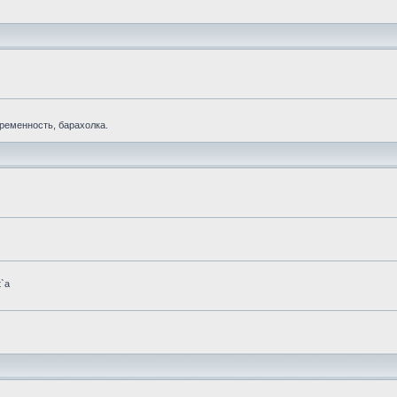
еременность, барахолка.
t`а