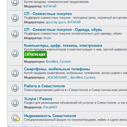
Купля-продажа, коммерческие предложения.
Модератор:
БУГАГАЙ
Нет
непрочитанных
СП - Совместные покупки
сообщений
Подфорум совместных покупок - выгодные цены, огромный ассортиме
Модераторы:
gucci by gucci
,
БУГАГАЙ
Нет
непрочитанных
СП - Совместные покупки - Одежда, обувь
сообщений
Подфорум совместных покупок исключительно для одежды, обуви.
Модератор:
Люли
Нет
непрочитанных
Компьютеры, цифр. техника, электроника
сообщений
Купля-продажа компьютеров и комплектующих к ним, прочей цифровой
Нет
Модераторы:
BornBird
,
Cyclone
непрочитанных
сообщений
Смартфоны, мобильные телефоны
Купля-продажа смартфонов, мобильных телефонов, аксессуаров к ни
Модераторы:
_КОСМОНАВТ_
,
BornBird
,
Cyclone
Нет
непрочитанных
сообщений
Работа в Севастополе
Поиск/предложения работы в г.Севастополе и Севастопольском регио
Нет
непрочитанных
Услуги / Разное
сообщений
Раздел для размещения объявлений об услугах в Севастополе, а так 
Модератор:
Paxa8407
Нет
непрочитанных
сообщений
Недвижимость Севастополя
Специализированный форум по покупке/продаже, найму и сдаче жилья
Нет
непрочитанных
Удалить cookies конференции
|
Наша команда