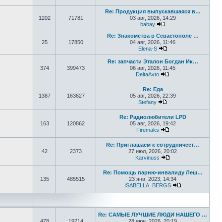
Перейти к последнем
Re: Продукция выпускавшаяся в…
1202
71781
03 авг, 2026, 14:29
babay
Перейти к последнем
Re: Знакомства в Севастополе …
25
17850
04 авг, 2026, 11:46
Elena-S
Перейти к последне
Re: запчасти Эталон Богдан Ик…
374
399473
06 авг, 2026, 11:45
DeltaAvto
Перейти к последн
Re: Еда
1387
163627
05 авг, 2026, 22:39
Stefany
Перейти к последне
Re: Радиолюбители LPD
163
120862
05 авг, 2026, 19:42
Firemaks
Перейти к последн
Re: Приглашаем к сотрудничест…
42
2373
27 июл, 2026, 20:02
Karvinuss
Перейти к последн
Re: Помощь парню-инвалиду Леш…
135
485515
23 янв, 2023, 14:34
ISABELLA_BERGS
Перейти к пос
Re: САМЫЕ ЛУЧШИЕ ЛЮДИ НАШЕГО …
478
19714
28 июн, 2026, 20:19