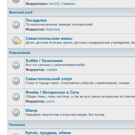
Модераторы:
SevGS
,
Главврач
Нет
непрочитанных
сообщений
Женский клуб
Посиделки
По многочисленным заявкам телезрителей.
Модератор:
Katyonok
Нет
непрочитанных
сообщений
Севастопольские мамы
Детки, детские болезни, врачи, детские и медицинские учреждения, б
Нет
непрочитанных
Развлечения
сообщений
Хобби / Увлечения
Все что связано с увлечениями/хобби.
Модератор:
vodolaz
Нет
непрочитанных
сообщений
Севастопольский спорт
Спорт в Городе-герое. Спортивные события, соревнования, секции.
Нет
непрочитанных
Флейм / Интересное в Cети
сообщений
Общие темы, темы частные, а так же всё самое интересное из Interne
Модератор:
yurch
Нет
непрочитанных
сообщений
Юмор
Народное творчество и классика жанра. Без купюр.
Нет
непрочитанных
Полезное
сообщений
Купля, продажа, обмен