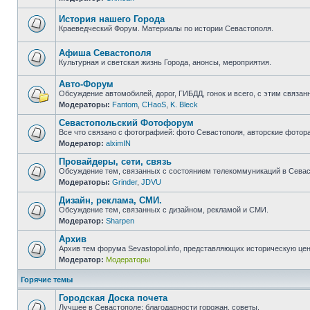
Нет
непрочитанных
сообщений
История нашего Города
Краеведческий Форум. Материалы по истории Севастополя.
Нет
непрочитанных
сообщений
Афиша Севастополя
Культурная и светская жизнь Города, анонсы, мероприятия.
Нет
непрочитанных
Авто-Форум
сообщений
Обсуждение автомобилей, дорог, ГИБДД, гонок и всего, с этим связанн
Модераторы:
Fantom
,
CHaoS
,
K. Bleck
Нет
непрочитанных
Севастопольский Фотофорум
сообщений
Все что связано с фотографией: фото Севастополя, авторские фотор
Модератор:
alximIN
Нет
непрочитанных
Провайдеры, сети, связь
сообщений
Обсуждение тем, связанных с состоянием телекоммуникаций в Севас
Модераторы:
Grinder
,
JDVU
Нет
непрочитанных
Дизайн, реклама, СМИ.
сообщений
Обсуждение тем, связанных с дизайном, рекламой и СМИ.
Модератор:
Sharpen
Нет
непрочитанных
Архив
сообщений
Архив тем форума Sevastopol.info, представляющих историческую це
Модератор:
Модераторы
Нет
непрочитанных
сообщений
Горячие темы
Городская Доска почета
Лучшее в Севастополе: благодарности горожан, советы.