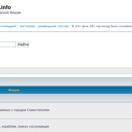
.info
дской Форум
то-telegram
::
инстаграм
::
размещение топ-тем
:: В этот день 181 год назад было основа
Форум
занных с городом Севастополем.
 кораблям, поиску сослуживцев