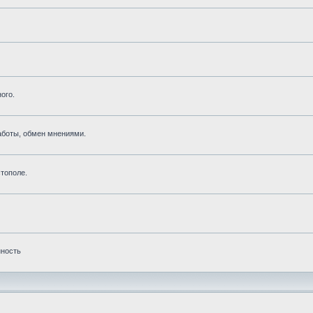
ого.
аботы, обмен мнениями.
тополе.
нность