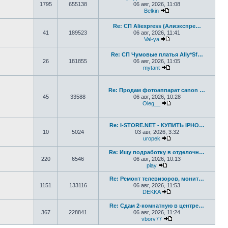
1795
655138
06 авг, 2026, 11:08
Belkin
Перейти к последнем
Re: СП Aliexpress (Алиэкспре…
41
189523
06 авг, 2026, 11:41
Val-ya
Перейти к последнем
Re: СП Чумовые платья Ally*Sf…
26
181855
06 авг, 2026, 11:05
mytant
Перейти к последнем
Re: Продам фотоаппарат canon …
45
33588
06 авг, 2026, 10:28
Oleg__
Перейти к последне
Re: I-STORE.NET - КУПИТЬ IPHO…
10
5024
03 авг, 2026, 3:32
uropek
Перейти к последне
Re: Ищу подработку в отделочн…
220
6546
06 авг, 2026, 10:13
play
Перейти к последнему
Re: Ремонт телевизоров, монит…
1151
133116
06 авг, 2026, 11:53
DEKKA
Перейти к последне
Re: Сдам 2-комнатную в центре…
367
228841
06 авг, 2026, 11:24
vborv77
Перейти к последне