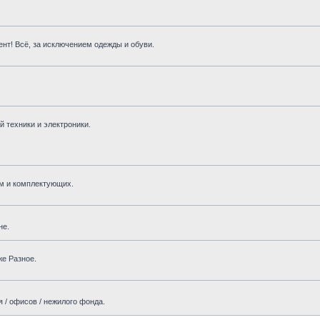
нт! Всё, за исключением одежды и обуви.
 техники и электроники.
м и комплектующих.
не.
же Разное.
 / офисов / нежилого фонда.