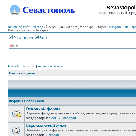
Sevastopol
Севастопольский горо
основной сайт
::
погода
(
⇑30.6
°C,
748
мм.рт.ст.) :: рад.фон
-
мкр/ч
::
telegram
::
наш фо
Константиновской батарее
Регистрация
Вход
Темы без ответов
|
Активные темы
Список форумов
Форумы Севпортала
Основной форум
В данном форуме допускается обсуждение тем, непосредственно свя
Модераторы:
SevGS
,
Главврач
Нет
непрочитанных
Черноморский флот
сообщений
Военно-морской форум, посвященый истории и современности флота,
Модератор:
Crimean