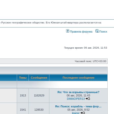
но Русское географическое общество. Его Южная штаб-квартира располагается на
Правила форума
Поиск
Текущее время: 06 авг, 2026, 11:53
Часовой пояс:
UTC+03:00
Темы
Сообщения
Последнее сообщение
Re: Что за взрывы странные?
1913
1162629
06 авг, 2026, 11:43
DIMAOPER13
Перейти к после
Re: Поиск: корабль - тема фор…
1541
128530
05 авг, 2026, 8:52
leanor