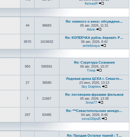
КатькаЯ
Перейти к последне
Re: немного о кино: обсуждени…
44
98683
05 авг, 2026, 11:31
Advin
Перейти к последнем
Re: КОПЕЕЧКА рубль бережёт. Р…
9570
1619632
06 авг, 2026, 8:42
anhelskaya
Перейти к последн
Re: Структура Сознания
950
590591
06 авг, 2026, 10:37
Trimp
Перейти к последнем
Ледовая арена ЦСКА г. Севасто…
27
38580
23 июл, 2026, 13:13
Sky Dolphins
Перейти к послед
Re: поговорим фразами фильмов
7
21667
05 авг, 2026, 13:38
Элла77
Перейти к последне
Re: ***Севастопольские анекдо…
297
83485
04 авг, 2026, 8:48
seva100pol5
Перейти к послед
Re: Продам Остатки тканей : Т…