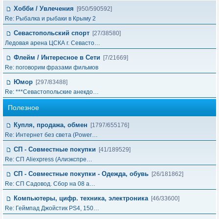
Хобби / Увлечения
[950/590592]
Re: Рыбалка и рыбаки в Крыму 2
Севастопольский спорт
[27/38580]
Ледовая арена ЦСКА г. Севасто…
Флейм / Интересное в Cети
[7/21669]
Re: поговорим фразами фильмов
Юмор
[297/83488]
Re: ***Севастопольские анекдо…
Полезное
Купля, продажа, обмен
[1797/655176]
Re: Интернет без света (Power…
СП - Совместные покупки
[41/189529]
Re: СП Aliexpress (Алиэкспре…
СП - Совместные покупки - Одежда, обувь
[26/181862]
Re: СП Садовод. Сбор на 08 а…
Компьютеры, цифр. техника, электроника
[46/33600]
Re: Геймпад Джoйcтик PS4, 150…