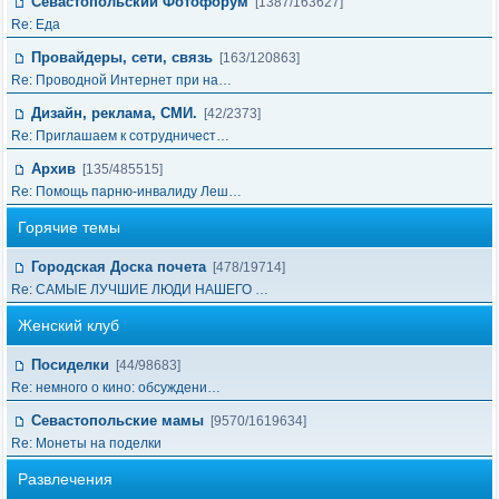
Севастопольский Фотофорум
[1387/163627]
Re: Еда
Провайдеры, сети, связь
[163/120863]
Re: Проводной Интернет при на…
Дизайн, реклама, СМИ.
[42/2373]
Re: Приглашаем к сотрудничест…
Архив
[135/485515]
Re: Помощь парню-инвалиду Леш…
Горячие темы
Городская Доска почета
[478/19714]
Re: САМЫЕ ЛУЧШИЕ ЛЮДИ НАШЕГО …
Женский клуб
Посиделки
[44/98683]
Re: немного о кино: обсуждени…
Севастопольские мамы
[9570/1619634]
Re: Монеты на поделки
Развлечения