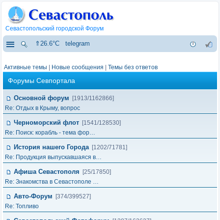
Севастопольский городской Форум
⇑26.6°C
telegram
Активные темы
|
Новые сообщения
|
Темы без ответов
Форумы Севпортала
Основной форум
[1913/1162866]
Re: Отдых в Крыму, вопрос
Черноморский флот
[1541/128530]
Re: Поиск: корабль - тема фор…
История нашего Города
[1202/71781]
Re: Продукция выпускавшаяся в…
Афиша Севастополя
[25/17850]
Re: Знакомства в Севастополе …
Авто-Форум
[374/399527]
Re: Топливо