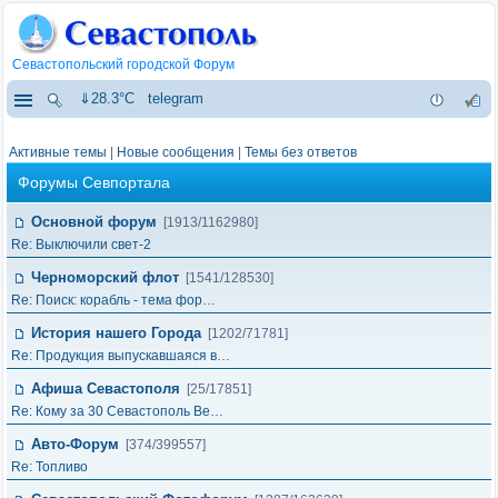
Севастопольский городской Форум
⇓28.3°C
telegram
Активные темы
|
Новые сообщения
|
Темы без ответов
Форумы Севпортала
Основной форум
[1913/1162980]
Re: Выключили свет-2
Черноморский флот
[1541/128530]
Re: Поиск: корабль - тема фор…
История нашего Города
[1202/71781]
Re: Продукция выпускавшаяся в…
Афиша Севастополя
[25/17851]
Re: Кому за 30 Севастополь Ве…
Авто-Форум
[374/399557]
Re: Топливо