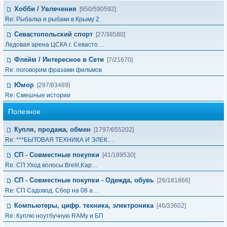
Хобби / Увлечения
[950/590592]
Re: Рыбалка и рыбаки в Крыму 2
Севастопольский спорт
[27/38580]
Ледовая арена ЦСКА г. Севасто…
Флейм / Интересное в Cети
[7/21670]
Re: поговорим фразами фильмов
Юмор
[297/83489]
Re: Смешные истории
Полезное
Купля, продажа, обмен
[1797/655202]
Re: ***БЫТОВАЯ ТЕХНИКА И ЭЛЕК…
СП - Совместные покупки
[41/189530]
Re: СП Уход волосы:Brelil,Kap…
СП - Совместные покупки - Одежда, обувь
[26/181866]
Re: СП Садовод. Сбор на 08 а…
Компьютеры, цифр. техника, электроника
[46/33602]
Re: Куплю ноутбучную RAMу и БП