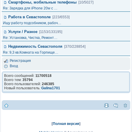
Смартфоны, мобильные телефоны
[10/5027]
Re: Зарядка для iPhone 20w с …
Работа в Севастополе
[223/6553]
Ищу работу подсобником, рабоч…
Услуги / Разное
[1153/133195]
Re: Установка, Чистка, Ремонт…
Недвижимость Севастополя
[370/228854]
Re: 9,3 кв.Комната на Горпище…
Регистрация
Вход
Всего сообщений:
11700518
Всего тем:
35794
Всего пользователей:
246385
Новый пользователь:
Galina1701
[
Полная версия
]