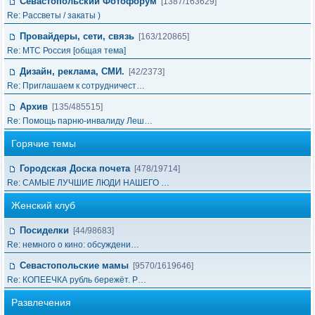
Севастопольский Фотофорум
[1387/163629]
Re: Рассветы / закаты )
Провайдеры, сети, связь
[163/120865]
Re: МТС Россия [общая тема]
Дизайн, реклама, СМИ.
[42/2373]
Re: Приглашаем к сотрудничест…
Архив
[135/485515]
Re: Помощь парню-инвалиду Леш…
Горячие темы
Городская Доска почета
[478/19714]
Re: САМЫЕ ЛУЧШИЕ ЛЮДИ НАШЕГО …
Женский клуб
Посиделки
[44/98683]
Re: немного о кино: обсуждени…
Севастопольские мамы
[9570/1619646]
Re: КОПЕЕЧКА рубль бережёт. Р…
Развлечения