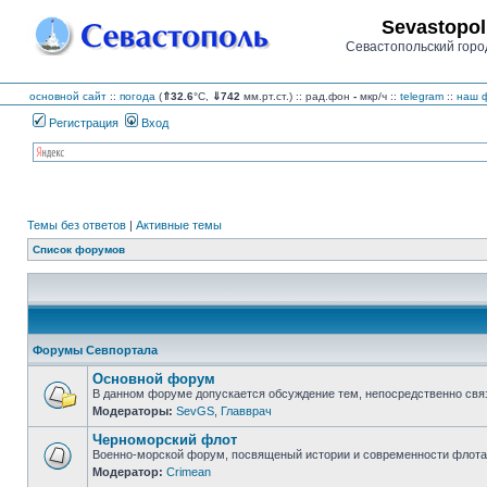
Sevastopol
Севастопольский горо
основной сайт
::
погода
(
⇑32.6
°C,
⇓742
мм.рт.ст.) :: рад.фон
-
мкр/ч
::
telegram
::
наш ф
Регистрация
Вход
Темы без ответов
|
Активные темы
Список форумов
Форумы Севпортала
Основной форум
В данном форуме допускается обсуждение тем, непосредственно свя
Модераторы:
SevGS
,
Главврач
Нет
непрочитанных
Черноморский флот
сообщений
Военно-морской форум, посвященый истории и современности флота,
Модератор:
Crimean
Нет