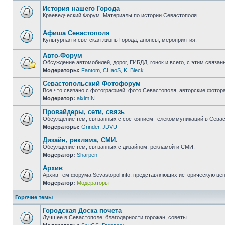
непрочитанных
сообщений
История нашего Города
Краеведческий Форум. Материалы по истории Севастополя.
Нет
непрочитанных
сообщений
Афиша Севастополя
Культурная и светская жизнь Города, анонсы, мероприятия.
Нет
непрочитанных
Авто-Форум
сообщений
Обсуждение автомобилей, дорог, ГИБДД, гонок и всего, с этим связанн
Модераторы:
Fantom
,
CHaoS
,
K. Bleck
Нет
непрочитанных
Севастопольский Фотофорум
сообщений
Все что связано с фотографией: фото Севастополя, авторские фотор
Модератор:
alximIN
Нет
непрочитанных
Провайдеры, сети, связь
сообщений
Обсуждение тем, связанных с состоянием телекоммуникаций в Севас
Модераторы:
Grinder
,
JDVU
Нет
непрочитанных
Дизайн, реклама, СМИ.
сообщений
Обсуждение тем, связанных с дизайном, рекламой и СМИ.
Модератор:
Sharpen
Нет
непрочитанных
Архив
сообщений
Архив тем форума Sevastopol.info, представляющих историческую це
Модератор:
Модераторы
Нет
непрочитанных
сообщений
Горячие темы
Городская Доска почета
Лучшее в Севастополе: благодарности горожан, советы.