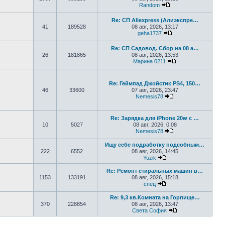
Random
Перейти к последне
Re: СП Aliexpress (Алиэкспре…
41
189528
08 авг, 2026, 13:17
geha1737
Перейти к последн
Re: СП Садовод. Сбор на 08 а…
26
181865
08 авг, 2026, 13:53
Марина 0211
Перейти к послед
Re: Геймпад Джoйcтик PS4, 150…
46
33600
07 авг, 2026, 23:47
Nemesis78
Перейти к последн
Re: Зарядка для iPhone 20w с …
10
5027
08 авг, 2026, 0:08
Nemesis78
Перейти к последн
Ищу себе подработку подсобным…
222
6552
08 авг, 2026, 14:45
Yuzik
Перейти к последнем
Re: Ремонт стиральных машин в…
1153
133191
08 авг, 2026, 15:18
спец
Перейти к последнем
Re: 9,3 кв.Комната на Горпище…
370
228854
08 авг, 2026, 13:47
Света София
Перейти к послед