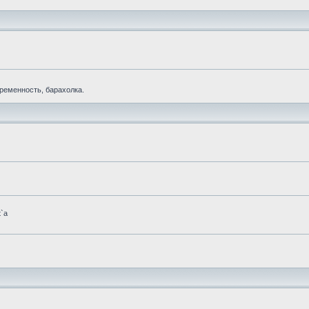
еременность, барахолка.
t`а