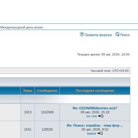
ан Международный день кошек
Правила форума
Поиск
Текущее время: 08 авг, 2026, 16:00
Часовой пояс:
UTC+03:00
Темы
Сообщения
Последнее сообщение
Re: OZON/Wildberries всё?
1913
1162949
08 авг, 2026, 15:18
mr-che
Перейти к последне
Re: Поиск: корабль - тема фор…
1541
128530
05 авг, 2026, 8:52
leanor
Перейти к последнем