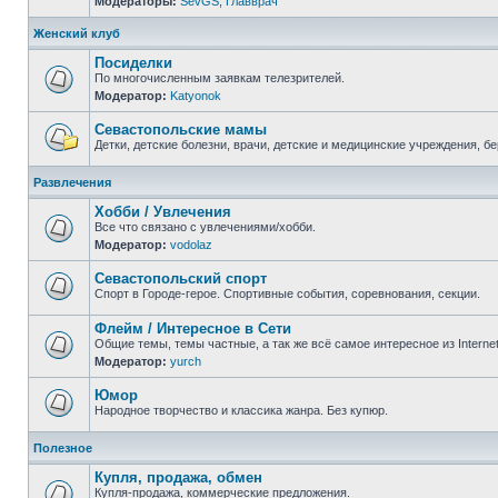
Модераторы:
SevGS
,
Главврач
Нет
непрочитанных
сообщений
Женский клуб
Посиделки
По многочисленным заявкам телезрителей.
Модератор:
Katyonok
Нет
непрочитанных
сообщений
Севастопольские мамы
Детки, детские болезни, врачи, детские и медицинские учреждения, б
Нет
непрочитанных
Развлечения
сообщений
Хобби / Увлечения
Все что связано с увлечениями/хобби.
Модератор:
vodolaz
Нет
непрочитанных
сообщений
Севастопольский спорт
Спорт в Городе-герое. Спортивные события, соревнования, секции.
Нет
непрочитанных
Флейм / Интересное в Cети
сообщений
Общие темы, темы частные, а так же всё самое интересное из Interne
Модератор:
yurch
Нет
непрочитанных
сообщений
Юмор
Народное творчество и классика жанра. Без купюр.
Нет
непрочитанных
Полезное
сообщений
Купля, продажа, обмен
Купля-продажа, коммерческие предложения.