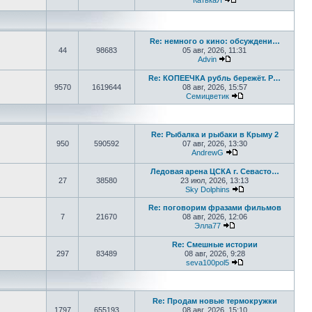
КатькаЯ
Перейти к последне
Re: немного о кино: обсуждени…
44
98683
05 авг, 2026, 11:31
Advin
Перейти к последнем
Re: КОПЕЕЧКА рубль бережёт. Р…
9570
1619644
08 авг, 2026, 15:57
Семицветик
Перейти к послед
Re: Рыбалка и рыбаки в Крыму 2
950
590592
07 авг, 2026, 13:30
AndrewG
Перейти к последн
Ледовая арена ЦСКА г. Севасто…
27
38580
23 июл, 2026, 13:13
Sky Dolphins
Перейти к послед
Re: поговорим фразами фильмов
7
21670
08 авг, 2026, 12:06
Элла77
Перейти к последне
Re: Смешные истории
297
83489
08 авг, 2026, 9:28
seva100pol5
Перейти к послед
Re: Продам новые термокружки
1797
655193
08 авг, 2026, 15:10