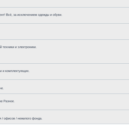
нт! Всё, за исключением одежды и обуви.
 техники и электроники.
м и комплектующих.
не.
же Разное.
 / офисов / нежилого фонда.