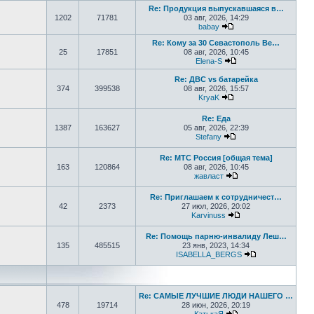
Re: Продукция выпускавшаяся в…
1202
71781
03 авг, 2026, 14:29
babay
Перейти к последнем
Re: Кому за 30 Севастополь Ве…
25
17851
08 авг, 2026, 10:45
Elena-S
Перейти к последне
Re: ДВС vs батарейка
374
399538
08 авг, 2026, 15:57
KryaK
Перейти к последнем
Re: Еда
1387
163627
05 авг, 2026, 22:39
Stefany
Перейти к последне
Re: МТС Россия [общая тема]
163
120864
08 авг, 2026, 10:45
жавласт
Перейти к последне
Re: Приглашаем к сотрудничест…
42
2373
27 июл, 2026, 20:02
Karvinuss
Перейти к последн
Re: Помощь парню-инвалиду Леш…
135
485515
23 янв, 2023, 14:34
ISABELLA_BERGS
Перейти к пос
Re: САМЫЕ ЛУЧШИЕ ЛЮДИ НАШЕГО …
478
19714
28 июн, 2026, 20:19