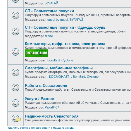
Модератор:
БУГАГАЙ
Нет
непрочитанных
СП - Совместные покупки
сообщений
Подфорум совместных покупок - выгодные цены, огромный ассортиме
Модераторы:
gucci by gucci
,
БУГАГАЙ
Нет
непрочитанных
СП - Совместные покупки - Одежда, обувь
сообщений
Подфорум совместных покупок исключительно для одежды, обуви.
Модератор:
Люли
Нет
непрочитанных
Компьютеры, цифр. техника, электроника
сообщений
Купля-продажа компьютеров и комплектующих к ним, прочей цифровой
Нет
Модераторы:
BornBird
,
Cyclone
непрочитанных
сообщений
Смартфоны, мобильные телефоны
Купля-продажа смартфонов, мобильных телефонов, аксессуаров к ни
Модераторы:
_КОСМОНАВТ_
,
BornBird
,
Cyclone
Нет
непрочитанных
сообщений
Работа в Севастополе
Поиск/предложения работы в г.Севастополе и Севастопольском регио
Нет
непрочитанных
Услуги / Разное
сообщений
Раздел для размещения объявлений об услугах в Севастополе, а так 
Модератор:
Paxa8407
Нет
непрочитанных
сообщений
Недвижимость Севастополя
Специализированный форум по покупке/продаже, найму и сдаче жилья
Нет
непрочитанных
Удалить cookies конференции
|
Наша команда
сообщений