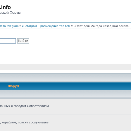
.info
дской Форум
ото-telegram
::
инстаграм
::
размещение топ-тем
:: В этот день 24 года назад был основ
Форум
занных с городом Севастополем.
 кораблям, поиску сослуживцев