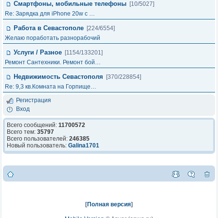
Смартфоны, мобильные телефоны
[10/5027]
Re: Зарядка для iPhone 20w с …
Работа в Севастополе
[224/6554]
Желаю поработать разнорабочий
Услуги / Разное
[1154/133201]
Ремонт Сантехники. Ремонт бой…
Недвижимость Севастополя
[370/228854]
Re: 9,3 кв.Комната на Горпище…
Регистрация
Вход
Всего сообщений:
11700572
Всего тем:
35797
Всего пользователей:
246385
Новый пользователь:
Galina1701
[
Полная версия
]