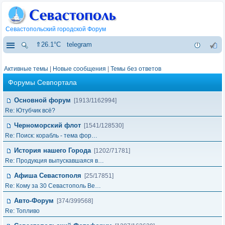
Севастопольский городской Форум
⇑26.1°C
telegram
Активные темы
|
Новые сообщения
|
Темы без ответов
Форумы Севпортала
Основной форум
[1913/1162994]
Re: Ютубчик всё?
Черноморский флот
[1541/128530]
Re: Поиск: корабль - тема фор…
История нашего Города
[1202/71781]
Re: Продукция выпускавшаяся в…
Афиша Севастополя
[25/17851]
Re: Кому за 30 Севастополь Ве…
Авто-Форум
[374/399568]
Re: Топливо