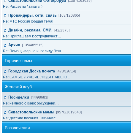
Севастопольский Фотофорум
[1387/163629]
Re: Рассветы / закаты )
Провайдеры, сети, связь
[163/120865]
Re: МТС Россия [общая тема]
Дизайн, реклама, СМИ.
[42/2373]
Re: Приглашаем к сотрудничест…
Архив
[135/485515]
Re: Помощь парню-инвалиду Леш…
Горячие темы
Городская Доска почета
[478/19714]
Re: САМЫЕ ЛУЧШИЕ ЛЮДИ НАШЕГО …
Женский клуб
Посиделки
[44/98683]
Re: немного о кино: обсуждени…
Севастопольские мамы
[9570/1619648]
Re: Детские пособия. Техничес…
Развлечения