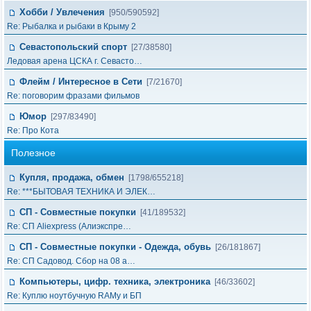
Хобби / Увлечения
[950/590592]
Re: Рыбалка и рыбаки в Крыму 2
Севастопольский спорт
[27/38580]
Ледовая арена ЦСКА г. Севасто…
Флейм / Интересное в Cети
[7/21670]
Re: поговорим фразами фильмов
Юмор
[297/83490]
Re: Про Кота
Полезное
Купля, продажа, обмен
[1798/655218]
Re: ***БЫТОВАЯ ТЕХНИКА И ЭЛЕК…
СП - Совместные покупки
[41/189532]
Re: СП Aliexpress (Алиэкспре…
СП - Совместные покупки - Одежда, обувь
[26/181867]
Re: СП Садовод. Сбор на 08 а…
Компьютеры, цифр. техника, электроника
[46/33602]
Re: Куплю ноутбучную RAMу и БП