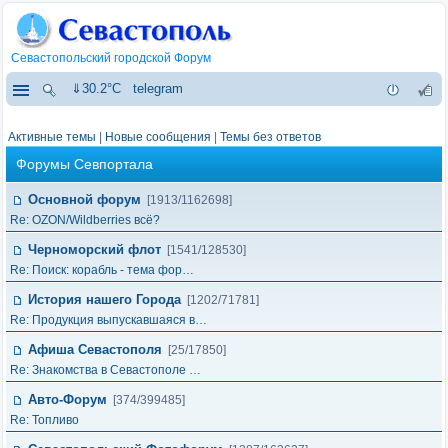
Севастопольский городской Форум
⇓30.2°C
telegram
Активные темы
|
Новые сообщения
|
Темы без ответов
Форумы Севпортала
Основной форум
[1913/1162698]
Re: OZON/Wildberries всё?
Черноморский флот
[1541/128530]
Re: Поиск: корабль - тема фор…
История нашего Города
[1202/71781]
Re: Продукция выпускавшаяся в…
Афиша Севастополя
[25/17850]
Re: Знакомства в Севастополе …
Авто-Форум
[374/399485]
Re: Топливо