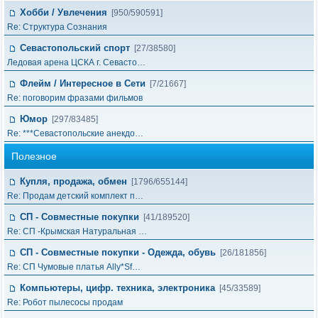
Хобби / Увлечения
[950/590591]
Re: Структура Сознания
Севастопольский спорт
[27/38580]
Ледовая арена ЦСКА г. Севасто…
Флейм / Интересное в Cети
[7/21667]
Re: поговорим фразами фильмов
Юмор
[297/83485]
Re: ***Севастопольские анекдо…
Полезное
Купля, продажа, обмен
[1796/655144]
Re: Продам детский комплект п…
СП - Совместные покупки
[41/189520]
Re: СП -Крымская Натуральная …
СП - Совместные покупки - Одежда, обувь
[26/181856]
Re: СП Чумовые платья Ally*Sf…
Компьютеры, цифр. техника, электроника
[45/33589]
Re: Робот пылесосы продам