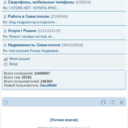
Смартфоны, мобильные телефоны
[10/5024]
Re: I-STORE.NET - КУПИТЬ IPHO…
Работа в Севастополе
[220/6546]
Re: Ищу подработку в отделочн…
Услуги / Разное
[1151/133125]
Re: Ремонт газовых котлов, ко…
Недвижимость Севастополя
[364/228836]
Re: Настроения Рынка Недвижим…
Регистрация
Вход
Всего сообщений:
11699947
Всего тем:
35781
Всего пользователей:
246383
Новый пользователь:
SaLeMaNi
[
Полная версия
]