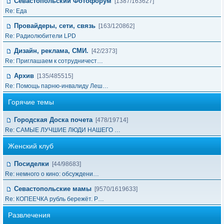
Севастопольский Фотофорум
[1387/163627]
Re: Еда
Провайдеры, сети, связь
[163/120862]
Re: Радиолюбители LPD
Дизайн, реклама, СМИ.
[42/2373]
Re: Приглашаем к сотрудничест…
Архив
[135/485515]
Re: Помощь парню-инвалиду Леш…
Горячие темы
Городская Доска почета
[478/19714]
Re: САМЫЕ ЛУЧШИЕ ЛЮДИ НАШЕГО …
Женский клуб
Посиделки
[44/98683]
Re: немного о кино: обсуждени…
Севастопольские мамы
[9570/1619633]
Re: КОПЕЕЧКА рубль бережёт. Р…
Развлечения