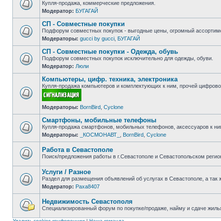
Купля-продажа, коммерческие предложения.
Модератор:
БУГАГАЙ
Нет
непрочитанных
СП - Совместные покупки
сообщений
Подфорум совместных покупок - выгодные цены, огромный ассортиме
Модераторы:
gucci by gucci
,
БУГАГАЙ
Нет
непрочитанных
СП - Совместные покупки - Одежда, обувь
сообщений
Подфорум совместных покупок исключительно для одежды, обуви.
Модератор:
Люли
Нет
непрочитанных
Компьютеры, цифр. техника, электроника
сообщений
Купля-продажа компьютеров и комплектующих к ним, прочей цифровой
Нет
Модераторы:
BornBird
,
Cyclone
непрочитанных
сообщений
Смартфоны, мобильные телефоны
Купля-продажа смартфонов, мобильных телефонов, аксессуаров к ни
Модераторы:
_КОСМОНАВТ_
,
BornBird
,
Cyclone
Нет
непрочитанных
сообщений
Работа в Севастополе
Поиск/предложения работы в г.Севастополе и Севастопольском регио
Нет
непрочитанных
Услуги / Разное
сообщений
Раздел для размещения объявлений об услугах в Севастополе, а так 
Модератор:
Paxa8407
Нет
непрочитанных
сообщений
Недвижимость Севастополя
Специализированный форум по покупке/продаже, найму и сдаче жилья
Нет
непрочитанных
Удалить cookies конференции
|
Наша команда