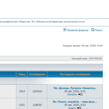
е географическое общество. Его Южная штаб-квартира располагается на
Правила форума
Поиск
Текущее время: 06 авг, 2026, 9:49
Часовой пояс:
UTC+03:00
Темы
Сообщения
Последнее сообщение
Re: Донецк, Луганск. Началось.
1913
1162622
06 авг, 2026, 9:41
DeniSov
Перейти к последне
Re: Поиск: корабль - тема фор…
1541
128530
05 авг, 2026, 8:52
leanor