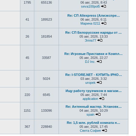
1795
655136
06 авг, 2026, 8:43
seva100pol5
Перейти к послед
Re: СП Aliexpress (Алиэкспре…
41
189523
06 авг, 2026, 6:11
Марина 0211
Перейти к послед
Re: СП Белорусские наряды от …
26
181854
05 авг, 2026, 13:33
Элла77
Перейти к последне
Re: Игровые Приставки и Компл…
45
33587
05 авг, 2026, 22:27
DJ Inc.
Перейти к последне
Re: I-STORE.NET - КУПИТЬ IPHO…
10
5024
03 авг, 2026, 3:32
uropek
Перейти к последне
Ищу работу грузчиком в магази…
220
6545
05 авг, 2026, 7:44
application
Перейти к последн
Re: Антенный мастер. Установк…
1151
133096
04 авг, 2026, 10:29
spain
Перейти к последнем
Re: 1,5 млн. рублей комната н…
367
228840
05 авг, 2026, 17:45
Света София
Перейти к послед