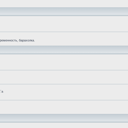
еременность, барахолка.
t`а