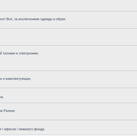
нт! Всё, за исключением одежды и обуви.
 техники и электроники.
м и комплектующих.
не.
же Разное.
 / офисов / нежилого фонда.