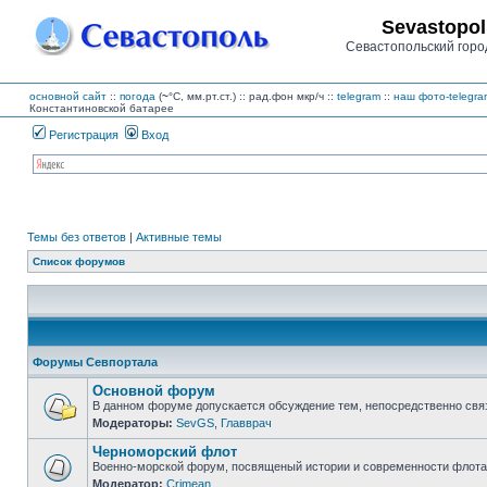
Sevastopol
Севастопольский горо
основной сайт
::
погода
(
~
°C,
мм.рт.ст.) :: рад.фон
мкр/ч
::
telegram
::
наш фото-telegra
Константиновской батарее
Регистрация
Вход
Темы без ответов
|
Активные темы
Список форумов
Форумы Севпортала
Основной форум
В данном форуме допускается обсуждение тем, непосредственно свя
Модераторы:
SevGS
,
Главврач
Нет
непрочитанных
Черноморский флот
сообщений
Военно-морской форум, посвященый истории и современности флота,
Модератор:
Crimean