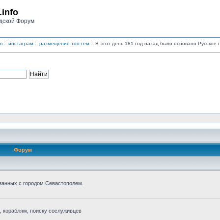
.info
дской Форум
m
::
инстаграм
::
размещение топ-тем
:: В этот день 181 год назад было основано Русско
Форум
занных с городом Севастополем.
 кораблям, поиску сослуживцев