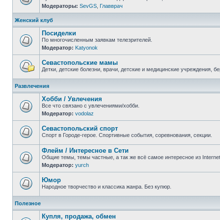
Модераторы:
SevGS
,
Главврач
Нет
непрочитанных
сообщений
Женский клуб
Посиделки
По многочисленным заявкам телезрителей.
Модератор:
Katyonok
Нет
непрочитанных
сообщений
Севастопольские мамы
Детки, детские болезни, врачи, детские и медицинские учреждения, б
Нет
непрочитанных
Развлечения
сообщений
Хобби / Увлечения
Все что связано с увлечениями/хобби.
Модератор:
vodolaz
Нет
непрочитанных
сообщений
Севастопольский спорт
Спорт в Городе-герое. Спортивные события, соревнования, секции.
Нет
непрочитанных
Флейм / Интересное в Cети
сообщений
Общие темы, темы частные, а так же всё самое интересное из Interne
Модератор:
yurch
Нет
непрочитанных
сообщений
Юмор
Народное творчество и классика жанра. Без купюр.
Нет
непрочитанных
Полезное
сообщений
Купля, продажа, обмен