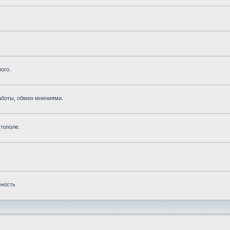
ого.
аботы, обмен мнениями.
тополе.
нность