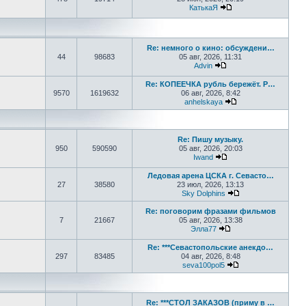
КатькаЯ
Перейти к последне
Re: немного о кино: обсуждени…
44
98683
05 авг, 2026, 11:31
Advin
Перейти к последнем
Re: КОПЕЕЧКА рубль бережёт. Р…
9570
1619632
06 авг, 2026, 8:42
anhelskaya
Перейти к последн
Re: Пишу музыку.
950
590590
05 авг, 2026, 20:03
Iwand
Перейти к последнем
Ледовая арена ЦСКА г. Севасто…
27
38580
23 июл, 2026, 13:13
Sky Dolphins
Перейти к послед
Re: поговорим фразами фильмов
7
21667
05 авг, 2026, 13:38
Элла77
Перейти к последне
Re: ***Севастопольские анекдо…
297
83485
04 авг, 2026, 8:48
seva100pol5
Перейти к послед
Re: ***СТОЛ ЗАКАЗОВ (приму в …