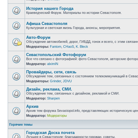
Нет
непрочитанных
сообщений
История нашего Города
Краеведческий Форум. Материалы по истории Севастополя.
Нет
непрочитанных
сообщений
Афиша Севастополя
Культурная и светская жизнь Города, анонсы, мероприятия.
Нет
непрочитанных
Авто-Форум
сообщений
Обсуждение автомобилей, дорог, ГИБДД, гонок и всего, с этим связанн
Модераторы:
Fantom
,
CHaoS
,
K. Bleck
Нет
непрочитанных
Севастопольский Фотофорум
сообщений
Все что связано с фотографией: фото Севастополя, авторские фотор
Модератор:
alximIN
Нет
непрочитанных
Провайдеры, сети, связь
сообщений
Обсуждение тем, связанных с состоянием телекоммуникаций в Севас
Модераторы:
Grinder
,
JDVU
Нет
непрочитанных
Дизайн, реклама, СМИ.
сообщений
Обсуждение тем, связанных с дизайном, рекламой и СМИ.
Модератор:
Sharpen
Нет
непрочитанных
Архив
сообщений
Архив тем форума Sevastopol.info, представляющих историческую це
Модератор:
Модераторы
Нет
непрочитанных
сообщений
Горячие темы
Городская Доска почета
Лучшее в Севастополе: благодарности горожан, советы.