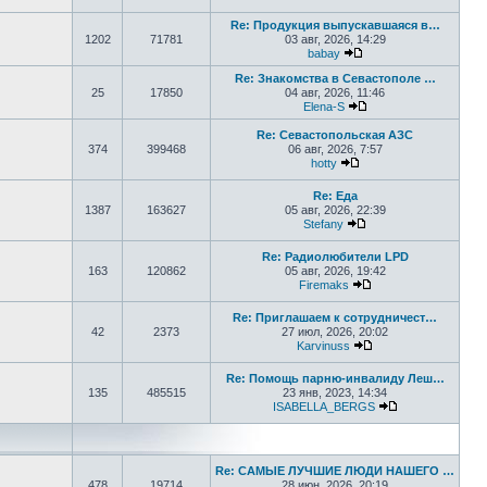
Перейти к последнем
Re: Продукция выпускавшаяся в…
1202
71781
03 авг, 2026, 14:29
babay
Перейти к последнем
Re: Знакомства в Севастополе …
25
17850
04 авг, 2026, 11:46
Elena-S
Перейти к последне
Re: Севастопольская АЗС
374
399468
06 авг, 2026, 7:57
hotty
Перейти к последнем
Re: Еда
1387
163627
05 авг, 2026, 22:39
Stefany
Перейти к последне
Re: Радиолюбители LPD
163
120862
05 авг, 2026, 19:42
Firemaks
Перейти к последн
Re: Приглашаем к сотрудничест…
42
2373
27 июл, 2026, 20:02
Karvinuss
Перейти к последн
Re: Помощь парню-инвалиду Леш…
135
485515
23 янв, 2023, 14:34
ISABELLA_BERGS
Перейти к пос
Re: САМЫЕ ЛУЧШИЕ ЛЮДИ НАШЕГО …
478
19714
28 июн, 2026, 20:19