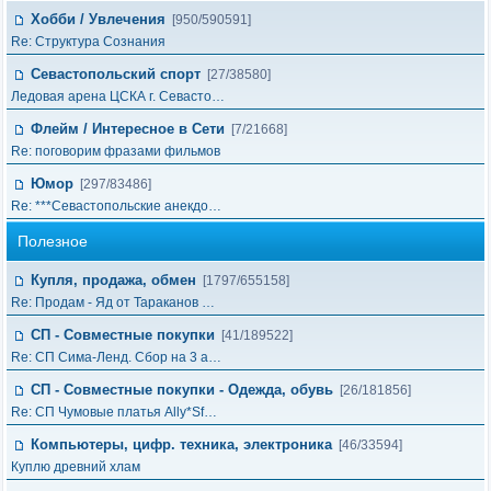
Хобби / Увлечения
[950/590591]
Re: Структура Сознания
Севастопольский спорт
[27/38580]
Ледовая арена ЦСКА г. Севасто…
Флейм / Интересное в Cети
[7/21668]
Re: поговорим фразами фильмов
Юмор
[297/83486]
Re: ***Севастопольские анекдо…
Полезное
Купля, продажа, обмен
[1797/655158]
Re: Продам - Яд от Тараканов …
СП - Совместные покупки
[41/189522]
Re: СП Сима-Ленд. Сбор на 3 а…
СП - Совместные покупки - Одежда, обувь
[26/181856]
Re: СП Чумовые платья Ally*Sf…
Компьютеры, цифр. техника, электроника
[46/33594]
Куплю древний хлам