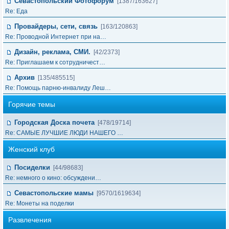
Севастопольский Фотофорум
[1387/163627]
Re: Еда
Провайдеры, сети, связь
[163/120863]
Re: Проводной Интернет при на…
Дизайн, реклама, СМИ.
[42/2373]
Re: Приглашаем к сотрудничест…
Архив
[135/485515]
Re: Помощь парню-инвалиду Леш…
Горячие темы
Городская Доска почета
[478/19714]
Re: САМЫЕ ЛУЧШИЕ ЛЮДИ НАШЕГО …
Женский клуб
Посиделки
[44/98683]
Re: немного о кино: обсуждени…
Севастопольские мамы
[9570/1619634]
Re: Монеты на поделки
Развлечения