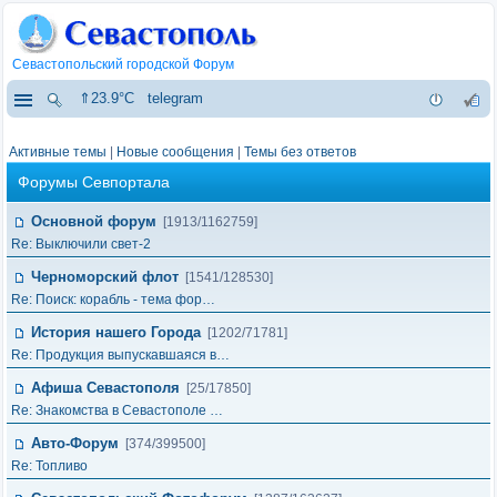
Севастопольский городской Форум
⇑23.9°C
telegram
Активные темы
|
Новые сообщения
|
Темы без ответов
Форумы Севпортала
Основной форум
[1913/1162759]
Re: Выключили свет-2
Черноморский флот
[1541/128530]
Re: Поиск: корабль - тема фор…
История нашего Города
[1202/71781]
Re: Продукция выпускавшаяся в…
Афиша Севастополя
[25/17850]
Re: Знакомства в Севастополе …
Авто-Форум
[374/399500]
Re: Топливо