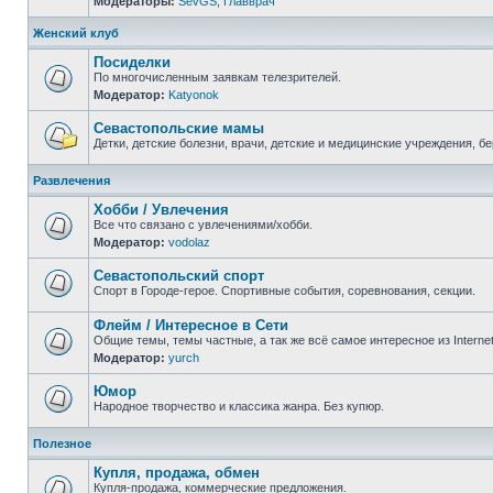
Модераторы:
SevGS
,
Главврач
Нет
непрочитанных
сообщений
Женский клуб
Посиделки
По многочисленным заявкам телезрителей.
Модератор:
Katyonok
Нет
непрочитанных
сообщений
Севастопольские мамы
Детки, детские болезни, врачи, детские и медицинские учреждения, б
Нет
непрочитанных
Развлечения
сообщений
Хобби / Увлечения
Все что связано с увлечениями/хобби.
Модератор:
vodolaz
Нет
непрочитанных
сообщений
Севастопольский спорт
Спорт в Городе-герое. Спортивные события, соревнования, секции.
Нет
непрочитанных
Флейм / Интересное в Cети
сообщений
Общие темы, темы частные, а так же всё самое интересное из Interne
Модератор:
yurch
Нет
непрочитанных
сообщений
Юмор
Народное творчество и классика жанра. Без купюр.
Нет
непрочитанных
Полезное
сообщений
Купля, продажа, обмен
Купля-продажа, коммерческие предложения.