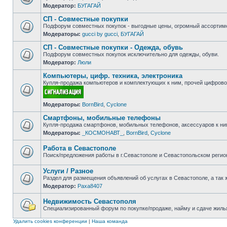
Модератор:
БУГАГАЙ
Нет
непрочитанных
СП - Совместные покупки
сообщений
Подфорум совместных покупок - выгодные цены, огромный ассортиме
Модераторы:
gucci by gucci
,
БУГАГАЙ
Нет
непрочитанных
СП - Совместные покупки - Одежда, обувь
сообщений
Подфорум совместных покупок исключительно для одежды, обуви.
Модератор:
Люли
Нет
непрочитанных
Компьютеры, цифр. техника, электроника
сообщений
Купля-продажа компьютеров и комплектующих к ним, прочей цифровой
Нет
Модераторы:
BornBird
,
Cyclone
непрочитанных
сообщений
Смартфоны, мобильные телефоны
Купля-продажа смартфонов, мобильных телефонов, аксессуаров к ни
Модераторы:
_КОСМОНАВТ_
,
BornBird
,
Cyclone
Нет
непрочитанных
сообщений
Работа в Севастополе
Поиск/предложения работы в г.Севастополе и Севастопольском регио
Нет
непрочитанных
Услуги / Разное
сообщений
Раздел для размещения объявлений об услугах в Севастополе, а так 
Модератор:
Paxa8407
Нет
непрочитанных
сообщений
Недвижимость Севастополя
Специализированный форум по покупке/продаже, найму и сдаче жилья
Нет
непрочитанных
Удалить cookies конференции
|
Наша команда
сообщений