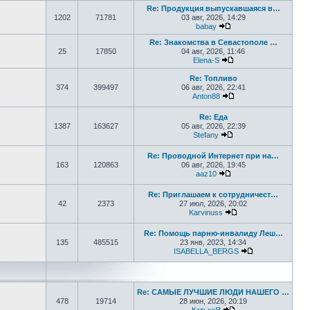
Re: Продукция выпускавшаяся в…
1202
71781
03 авг, 2026, 14:29
babay
Перейти к последнем
Re: Знакомства в Севастополе …
25
17850
04 авг, 2026, 11:46
Elena-S
Перейти к последне
Re: Топливо
374
399497
06 авг, 2026, 22:41
Anton88
Перейти к последне
Re: Еда
1387
163627
05 авг, 2026, 22:39
Stefany
Перейти к последне
Re: Проводной Интернет при на…
163
120863
06 авг, 2026, 19:45
aaz10
Перейти к последнем
Re: Приглашаем к сотрудничест…
42
2373
27 июл, 2026, 20:02
Karvinuss
Перейти к последн
Re: Помощь парню-инвалиду Леш…
135
485515
23 янв, 2023, 14:34
ISABELLA_BERGS
Перейти к пос
Re: САМЫЕ ЛУЧШИЕ ЛЮДИ НАШЕГО …
478
19714
28 июн, 2026, 20:19