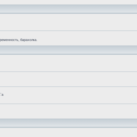
еременность, барахолка.
t`а