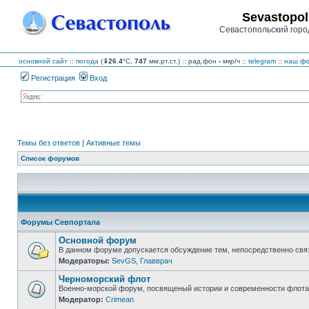
Sevastopol
Севастопольский горо
основной сайт
::
погода
(
⇓26.4
°C,
747
мм.рт.ст.) :: рад.фон
-
мкр/ч
::
telegram
::
наш фо
Регистрация
Вход
Темы без ответов
|
Активные темы
Список форумов
Форумы Севпортала
Основной форум
В данном форуме допускается обсуждение тем, непосредственно свя
Модераторы:
SevGS
,
Главврач
Нет
непрочитанных
Черноморский флот
сообщений
Военно-морской форум, посвященый истории и современности флота,
Модератор:
Crimean
Нет