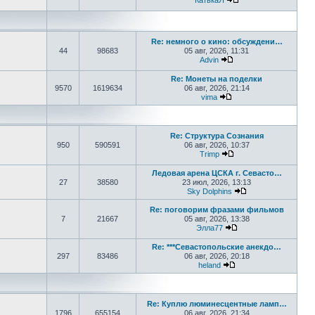
КатькаЯ
Перейти к последне
Re: немного о кино: обсуждени…
44
98683
05 авг, 2026, 11:31
Advin
Перейти к последнем
Re: Монеты на поделки
9570
1619634
06 авг, 2026, 21:14
vima
Перейти к последнем
Re: Структура Сознания
950
590591
06 авг, 2026, 10:37
Trimp
Перейти к последнем
Ледовая арена ЦСКА г. Севасто…
27
38580
23 июл, 2026, 13:13
Sky Dolphins
Перейти к послед
Re: поговорим фразами фильмов
7
21667
05 авг, 2026, 13:38
Элла77
Перейти к последне
Re: ***Севастопольские анекдо…
297
83486
06 авг, 2026, 20:18
heland
Перейти к последнем
Re: Куплю люминесцентные ламп…
1796
655154
06 авг, 2026, 21:34