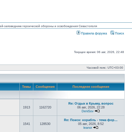
узей-заповедникк героической обороны и освобождения Севастополя
Правила форума
Поиск
Текущее время: 06 авг, 2026, 22:48
Часовой пояс:
UTC+03:00
Темы
Сообщения
Последнее сообщение
Re: Отдых в Крыму, вопрос
1913
1162720
06 авг, 2026, 22:28
DeniSov
Перейти к последне
Re: Поиск: корабль - тема фор…
1541
128530
05 авг, 2026, 8:52
leanor
Перейти к последнем