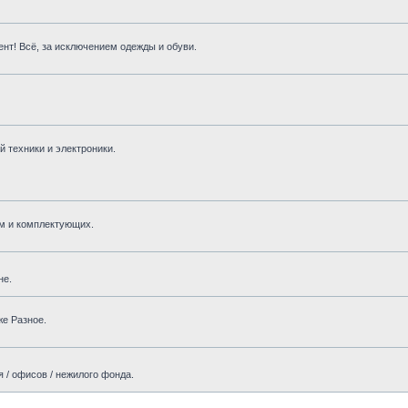
нт! Всё, за исключением одежды и обуви.
 техники и электроники.
м и комплектующих.
не.
же Разное.
 / офисов / нежилого фонда.