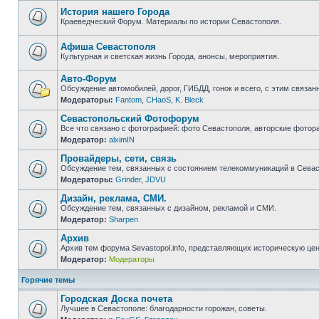
непрочитанных
сообщений
История нашего Города
Краеведческий Форум. Материалы по истории Севастополя.
Нет
непрочитанных
сообщений
Афиша Севастополя
Культурная и светская жизнь Города, анонсы, мероприятия.
Нет
непрочитанных
Авто-Форум
сообщений
Обсуждение автомобилей, дорог, ГИБДД, гонок и всего, с этим связанн
Модераторы:
Fantom
,
CHaoS
,
K. Bleck
Нет
непрочитанных
Севастопольский Фотофорум
сообщений
Все что связано с фотографией: фото Севастополя, авторские фотор
Модератор:
alximIN
Нет
непрочитанных
Провайдеры, сети, связь
сообщений
Обсуждение тем, связанных с состоянием телекоммуникаций в Севас
Модераторы:
Grinder
,
JDVU
Нет
непрочитанных
Дизайн, реклама, СМИ.
сообщений
Обсуждение тем, связанных с дизайном, рекламой и СМИ.
Модератор:
Sharpen
Нет
непрочитанных
Архив
сообщений
Архив тем форума Sevastopol.info, представляющих историческую це
Модератор:
Модераторы
Нет
непрочитанных
сообщений
Горячие темы
Городская Доска почета
Лучшее в Севастополе: благодарности горожан, советы.