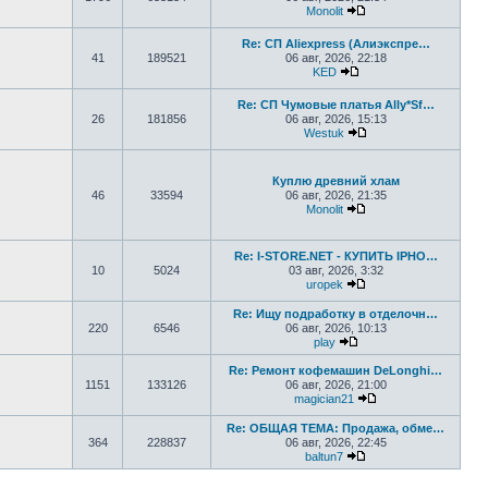
Monolit
Перейти к последне
Re: СП Aliexpress (Алиэкспре…
41
189521
06 авг, 2026, 22:18
KED
Перейти к последнем
Re: СП Чумовые платья Ally*Sf…
26
181856
06 авг, 2026, 15:13
Westuk
Перейти к последне
Куплю древний хлам
46
33594
06 авг, 2026, 21:35
Monolit
Перейти к последне
Re: I-STORE.NET - КУПИТЬ IPHO…
10
5024
03 авг, 2026, 3:32
uropek
Перейти к последне
Re: Ищу подработку в отделочн…
220
6546
06 авг, 2026, 10:13
play
Перейти к последнему
Re: Ремонт кофемашин DeLonghi…
1151
133126
06 авг, 2026, 21:00
magician21
Перейти к последн
Re: ОБЩАЯ ТЕМА: Продажа, обме…
364
228837
06 авг, 2026, 22:45
baltun7
Перейти к последне