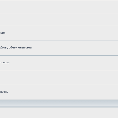
ого.
аботы, обмен мнениями.
тополе.
нность