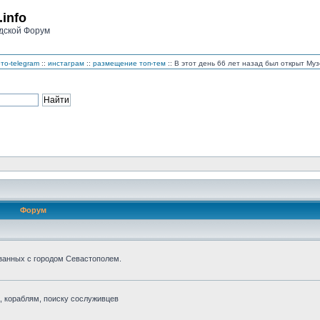
.info
дской Форум
то-telegram
::
инстаграм
::
размещение топ-тем
:: В этот день 66 лет назад был открыт М
Форум
занных с городом Севастополем.
 кораблям, поиску сослуживцев