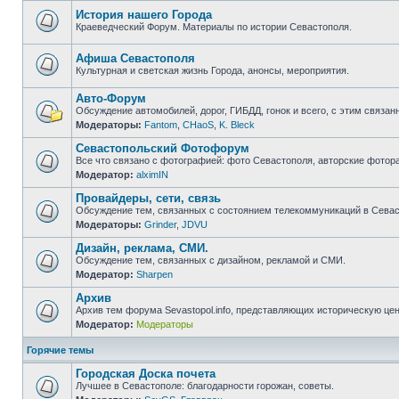
непрочитанных
сообщений
История нашего Города
Краеведческий Форум. Материалы по истории Севастополя.
Нет
непрочитанных
сообщений
Афиша Севастополя
Культурная и светская жизнь Города, анонсы, мероприятия.
Нет
непрочитанных
Авто-Форум
сообщений
Обсуждение автомобилей, дорог, ГИБДД, гонок и всего, с этим связанн
Модераторы:
Fantom
,
CHaoS
,
K. Bleck
Нет
непрочитанных
Севастопольский Фотофорум
сообщений
Все что связано с фотографией: фото Севастополя, авторские фотор
Модератор:
alximIN
Нет
непрочитанных
Провайдеры, сети, связь
сообщений
Обсуждение тем, связанных с состоянием телекоммуникаций в Севас
Модераторы:
Grinder
,
JDVU
Нет
непрочитанных
Дизайн, реклама, СМИ.
сообщений
Обсуждение тем, связанных с дизайном, рекламой и СМИ.
Модератор:
Sharpen
Нет
непрочитанных
Архив
сообщений
Архив тем форума Sevastopol.info, представляющих историческую це
Модератор:
Модераторы
Нет
непрочитанных
сообщений
Горячие темы
Городская Доска почета
Лучшее в Севастополе: благодарности горожан, советы.