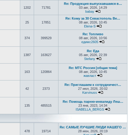
Re: Продукция выпускавшаяся в…
1202
71781
03 авг, 2026, 14:29
babay
Перейти к последнем
Re: Кому за 30 Севастополь Ве…
25
17851
08 авг, 2026, 10:45
Elena-S
Перейти к последне
Re: Топливо
374
399529
08 авг, 2026, 10:56
едимс2605
Перейти к последн
Re: Еда
1387
163627
05 авг, 2026, 22:39
Stefany
Перейти к последне
Re: МТС Россия [общая тема]
163
120864
08 авг, 2026, 10:45
жавласт
Перейти к последне
Re: Приглашаем к сотрудничест…
42
2373
27 июл, 2026, 20:02
Karvinuss
Перейти к последн
Re: Помощь парню-инвалиду Леш…
135
485515
23 янв, 2023, 14:34
ISABELLA_BERGS
Перейти к пос
Re: САМЫЕ ЛУЧШИЕ ЛЮДИ НАШЕГО …
478
19714
28 июн, 2026, 20:19