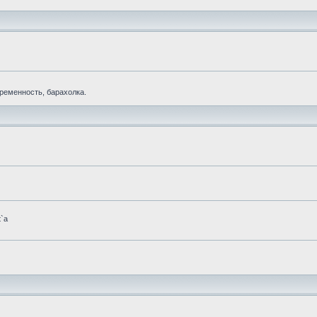
еременность, барахолка.
t`а