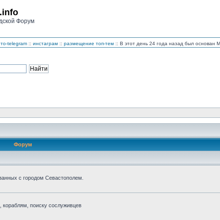
.info
дской Форум
то-telegram
::
инстаграм
::
размещение топ-тем
:: В этот день 24 года назад был основан
Форум
занных с городом Севастополем.
 кораблям, поиску сослуживцев