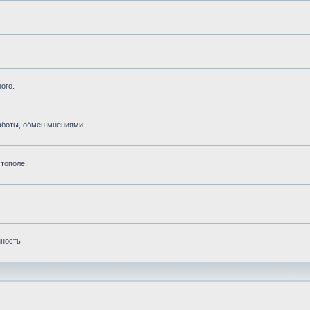
ого.
аботы, обмен мнениями.
тополе.
нность