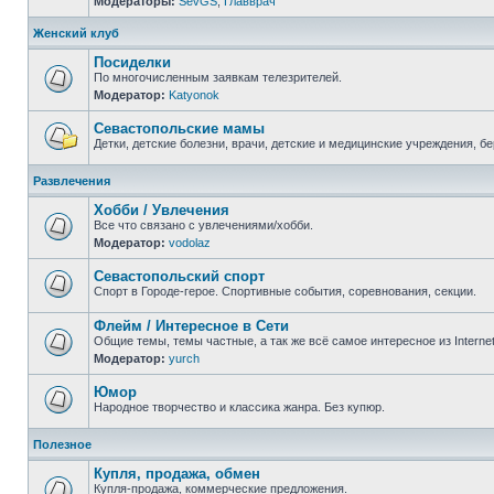
Модераторы:
SevGS
,
Главврач
Нет
непрочитанных
сообщений
Женский клуб
Посиделки
По многочисленным заявкам телезрителей.
Модератор:
Katyonok
Нет
непрочитанных
сообщений
Севастопольские мамы
Детки, детские болезни, врачи, детские и медицинские учреждения, б
Нет
непрочитанных
Развлечения
сообщений
Хобби / Увлечения
Все что связано с увлечениями/хобби.
Модератор:
vodolaz
Нет
непрочитанных
сообщений
Севастопольский спорт
Спорт в Городе-герое. Спортивные события, соревнования, секции.
Нет
непрочитанных
Флейм / Интересное в Cети
сообщений
Общие темы, темы частные, а так же всё самое интересное из Interne
Модератор:
yurch
Нет
непрочитанных
сообщений
Юмор
Народное творчество и классика жанра. Без купюр.
Нет
непрочитанных
Полезное
сообщений
Купля, продажа, обмен
Купля-продажа, коммерческие предложения.