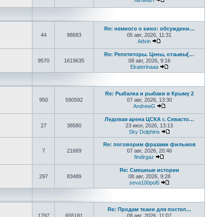
КатькаЯ
Перейти к последне
Re: немного о кино: обсуждени…
44
98683
05 авг, 2026, 11:31
Advin
Перейти к последнем
Re: Репетиторы. Цены, отзывы[…
9570
1619635
08 авг, 2026, 9:16
Ekaterinaaa
Перейти к послед
Re: Рыбалка и рыбаки в Крыму 2
950
590592
07 авг, 2026, 13:30
AndrewG
Перейти к последн
Ледовая арена ЦСКА г. Севасто…
27
38580
23 июл, 2026, 13:13
Sky Dolphins
Перейти к послед
Re: поговорим фразами фильмов
7
21669
07 авг, 2026, 20:46
findirgaz
Перейти к последне
Re: Смешные истории
297
83489
08 авг, 2026, 9:28
seva100pol5
Перейти к послед
Re: Продам ткани для постел…
1797
655181
08 авг, 2026, 11:07