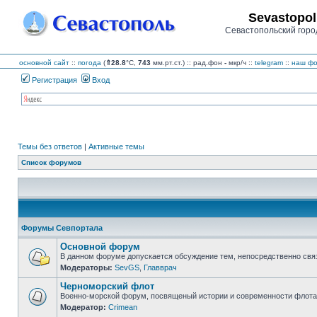
Sevastopol
Севастопольский горо
основной сайт
::
погода
(
⇑28.8
°C,
743
мм.рт.ст.) :: рад.фон
-
мкр/ч
::
telegram
::
наш фо
Регистрация
Вход
Темы без ответов
|
Активные темы
Список форумов
Форумы Севпортала
Основной форум
В данном форуме допускается обсуждение тем, непосредственно свя
Модераторы:
SevGS
,
Главврач
Нет
непрочитанных
Черноморский флот
сообщений
Военно-морской форум, посвященый истории и современности флота,
Модератор:
Crimean
Нет