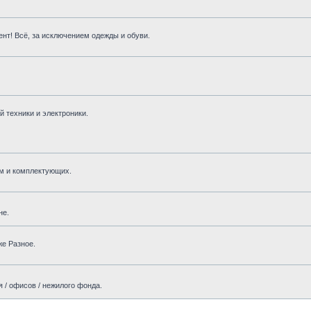
нт! Всё, за исключением одежды и обуви.
 техники и электроники.
м и комплектующих.
не.
же Разное.
 / офисов / нежилого фонда.