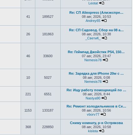
Leotat
Перейти к последнем
Re: СП Aliexpress (Алиэкспре…
41
189527
08 авг, 2026, 10:53
Andrey65
Перейти к последн
Re: СП Садовод. Сбор на 08 а…
26
181863
08 авг, 2026, 10:38
_СветиК_
Перейти к последн
Re: Геймпад Джoйcтик PS4, 150…
46
33600
07 авг, 2026, 23:47
Nemesis78
Перейти к последн
Re: Зарядка для iPhone 20w с …
10
5027
08 авг, 2026, 0:08
Nemesis78
Перейти к последн
Re: Ищу работу помощницей по …
221
6551
08 авг, 2026, 8:44
Nastya90
Перейти к последн
Re: Ремонт холодильников в Се…
1153
133187
08 авг, 2026, 10:56
vborv77
Перейти к последне
Сниму комнату, р-н Острякова
368
228850
08 авг, 2026, 10:58
kislota
Перейти к последнем