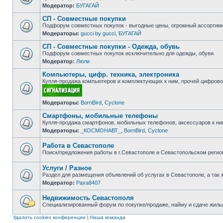
Модератор:
БУГАГАЙ
Нет
непрочитанных
СП - Совместные покупки
сообщений
Подфорум совместных покупок - выгодные цены, огромный ассортиме
Модераторы:
gucci by gucci
,
БУГАГАЙ
Нет
непрочитанных
СП - Совместные покупки - Одежда, обувь
сообщений
Подфорум совместных покупок исключительно для одежды, обуви.
Модератор:
Люли
Нет
непрочитанных
Компьютеры, цифр. техника, электроника
сообщений
Купля-продажа компьютеров и комплектующих к ним, прочей цифровой
Нет
Модераторы:
BornBird
,
Cyclone
непрочитанных
сообщений
Смартфоны, мобильные телефоны
Купля-продажа смартфонов, мобильных телефонов, аксессуаров к ни
Модераторы:
_КОСМОНАВТ_
,
BornBird
,
Cyclone
Нет
непрочитанных
сообщений
Работа в Севастополе
Поиск/предложения работы в г.Севастополе и Севастопольском регио
Нет
непрочитанных
Услуги / Разное
сообщений
Раздел для размещения объявлений об услугах в Севастополе, а так 
Модератор:
Paxa8407
Нет
непрочитанных
сообщений
Недвижимость Севастополя
Специализированный форум по покупке/продаже, найму и сдаче жилья
Нет
непрочитанных
Удалить cookies конференции
|
Наша команда
сообщений