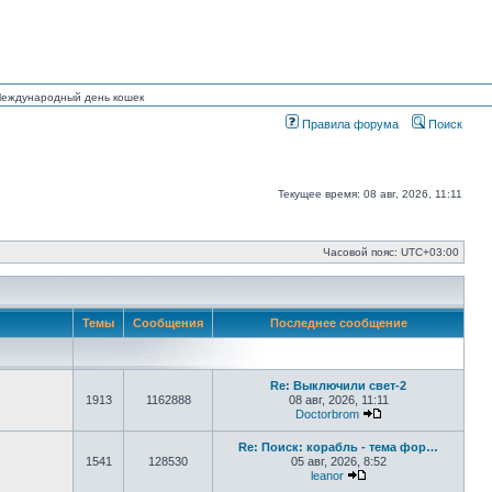
 Международный день кошек
Правила форума
Поиск
Текущее время: 08 авг, 2026, 11:11
Часовой пояс:
UTC+03:00
Темы
Сообщения
Последнее сообщение
Re: Выключили свет-2
1913
1162888
08 авг, 2026, 11:11
Doctorbrom
Перейти к послед
Re: Поиск: корабль - тема фор…
1541
128530
05 авг, 2026, 8:52
leanor
Перейти к последнем