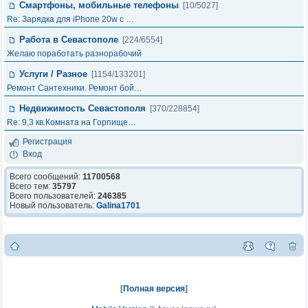
Смартфоны, мобильные телефоны
[10/5027]
Re: Зарядка для iPhone 20w с …
Работа в Севастополе
[224/6554]
Желаю поработать разнорабочий
Услуги / Разное
[1154/133201]
Ремонт Сантехники. Ремонт бой…
Недвижимость Севастополя
[370/228854]
Re: 9,3 кв.Комната на Горпище…
Регистрация
Вход
Всего сообщений:
11700568
Всего тем:
35797
Всего пользователей:
246385
Новый пользователь:
Galina1701
[
Полная версия
]