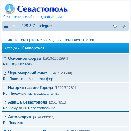
Севастопольский городской Форум
⇑25.8°C
telegram
Активные темы
|
Новые сообщения
|
Темы без ответов
Форумы Севпортала
Основной форум
[1913/1162994]
Re: Ютубчик всё?
Черноморский флот
[1541/128530]
Re: Поиск: корабль - тема фор…
История нашего Города
[1202/71781]
Re: Продукция выпускавшаяся в…
Афиша Севастополя
[25/17851]
Re: Кому за 30 Севастополь Ве…
Авто-Форум
[374/399567]
Re: Топливо