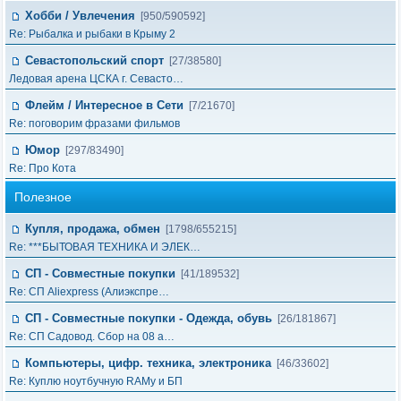
Хобби / Увлечения
[950/590592]
Re: Рыбалка и рыбаки в Крыму 2
Севастопольский спорт
[27/38580]
Ледовая арена ЦСКА г. Севасто…
Флейм / Интересное в Cети
[7/21670]
Re: поговорим фразами фильмов
Юмор
[297/83490]
Re: Про Кота
Полезное
Купля, продажа, обмен
[1798/655215]
Re: ***БЫТОВАЯ ТЕХНИКА И ЭЛЕК…
СП - Совместные покупки
[41/189532]
Re: СП Aliexpress (Алиэкспре…
СП - Совместные покупки - Одежда, обувь
[26/181867]
Re: СП Садовод. Сбор на 08 а…
Компьютеры, цифр. техника, электроника
[46/33602]
Re: Куплю ноутбучную RAMу и БП