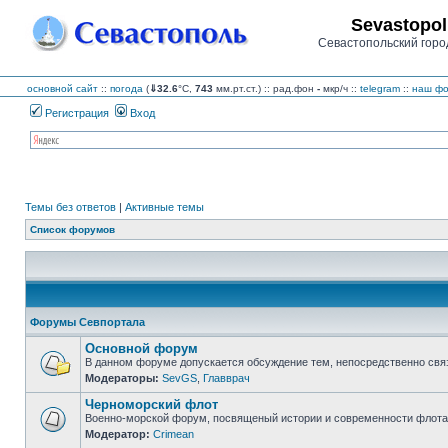
Sevastopol
Севастопольский горо
основной сайт
::
погода
(
⇓32.6
°C,
743
мм.рт.ст.) :: рад.фон
-
мкр/ч
::
telegram
::
наш фо
Регистрация
Вход
Темы без ответов
|
Активные темы
Список форумов
Форумы Севпортала
Основной форум
В данном форуме допускается обсуждение тем, непосредственно свя
Модераторы:
SevGS
,
Главврач
Нет
непрочитанных
Черноморский флот
сообщений
Военно-морской форум, посвященый истории и современности флота,
Модератор:
Crimean
Нет