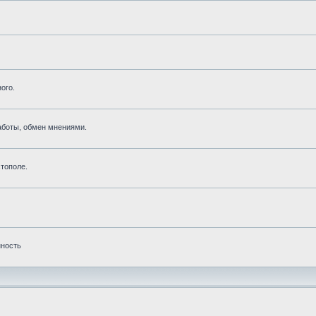
ого.
аботы, обмен мнениями.
тополе.
нность