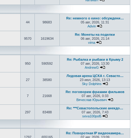
КатькаЯ
Перейти к последне
Re: немного о кино: обсуждени…
44
98683
05 авг, 2026, 11:31
Advin
Перейти к последнем
Re: Монеты на поделки
9570
1619634
06 авг, 2026, 21:14
vima
Перейти к последнем
Re: Рыбалка и рыбаки в Крыму 2
950
590592
07 авг, 2026, 13:30
AndrewG
Перейти к последн
Ледовая арена ЦСКА г. Севасто…
27
38580
23 июл, 2026, 13:13
Sky Dolphins
Перейти к послед
Re: поговорим фразами фильмов
7
21668
07 авг, 2026, 0:33
Вячеслав Юрьевич
Перейти к пос
Re: ***Севастопольские анекдо…
297
83488
07 авг, 2026, 7:43
seva100pol5
Перейти к послед
Re: Поворотная IP видеокамера…
1797
655165
07 авг, 2026, 13:09