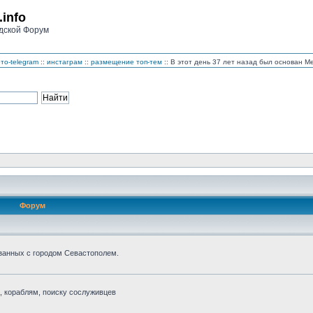
.info
дской Форум
то-telegram
::
инстаграм
::
размещение топ-тем
:: В этот день 37 лет назад был основан 
Форум
занных с городом Севастополем.
 кораблям, поиску сослуживцев