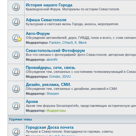
непрочитанных
сообщений
История нашего Города
Краеведческий Форум. Материалы по истории Севастополя.
Нет
непрочитанных
сообщений
Афиша Севастополя
Культурная и светская жизнь Города, анонсы, мероприятия.
Нет
непрочитанных
Авто-Форум
сообщений
Обсуждение автомобилей, дорог, ГИБДД, гонок и всего, с этим связанн
Модераторы:
Fantom
,
CHaoS
,
K. Bleck
Нет
непрочитанных
Севастопольский Фотофорум
сообщений
Все что связано с фотографией: фото Севастополя, авторские фотор
Модератор:
alximIN
Нет
непрочитанных
Провайдеры, сети, связь
сообщений
Обсуждение тем, связанных с состоянием телекоммуникаций в Севас
Модераторы:
Grinder
,
JDVU
Нет
непрочитанных
Дизайн, реклама, СМИ.
сообщений
Обсуждение тем, связанных с дизайном, рекламой и СМИ.
Модератор:
Sharpen
Нет
непрочитанных
Архив
сообщений
Архив тем форума Sevastopol.info, представляющих историческую це
Модератор:
Модераторы
Нет
непрочитанных
сообщений
Горячие темы
Городская Доска почета
Лучшее в Севастополе: благодарности горожан, советы.