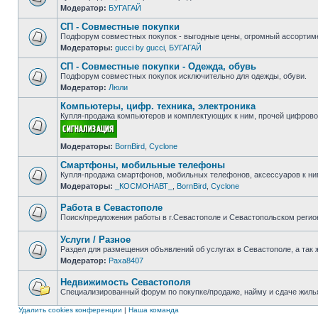
Модератор:
БУГАГАЙ
Нет
непрочитанных
СП - Совместные покупки
сообщений
Подфорум совместных покупок - выгодные цены, огромный ассортиме
Модераторы:
gucci by gucci
,
БУГАГАЙ
Нет
непрочитанных
СП - Совместные покупки - Одежда, обувь
сообщений
Подфорум совместных покупок исключительно для одежды, обуви.
Модератор:
Люли
Нет
непрочитанных
Компьютеры, цифр. техника, электроника
сообщений
Купля-продажа компьютеров и комплектующих к ним, прочей цифровой
Нет
Модераторы:
BornBird
,
Cyclone
непрочитанных
сообщений
Смартфоны, мобильные телефоны
Купля-продажа смартфонов, мобильных телефонов, аксессуаров к ни
Модераторы:
_КОСМОНАВТ_
,
BornBird
,
Cyclone
Нет
непрочитанных
сообщений
Работа в Севастополе
Поиск/предложения работы в г.Севастополе и Севастопольском регио
Нет
непрочитанных
Услуги / Разное
сообщений
Раздел для размещения объявлений об услугах в Севастополе, а так 
Модератор:
Paxa8407
Нет
непрочитанных
сообщений
Недвижимость Севастополя
Специализированный форум по покупке/продаже, найму и сдаче жилья
Нет
непрочитанных
Удалить cookies конференции
|
Наша команда
сообщений