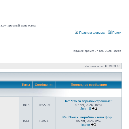
Международный день маяка
Правила форума
Поиск
Текущее время: 07 авг, 2026, 15:45
Часовой пояс:
UTC+03:00
Темы
Сообщения
Последнее сообщение
Re: Что за взрывы странные?
1913
1162796
07 авг, 2026, 15:34
John_S
Перейти к последне
Re: Поиск: корабль - тема фор…
1541
128530
05 авг, 2026, 8:52
leanor
Перейти к последнем