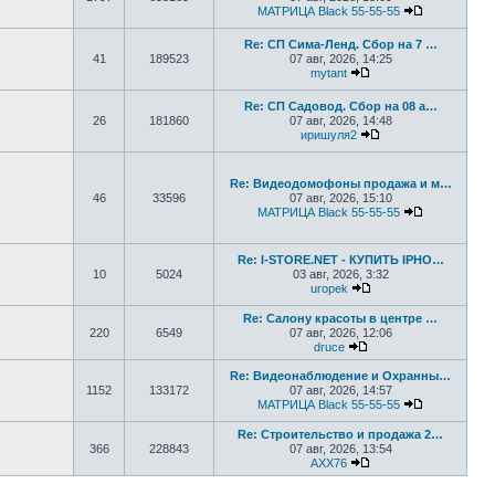
МАТРИЦА Black 55-55-55
Перейти к 
Re: СП Сима-Ленд. Сбор на 7 …
41
189523
07 авг, 2026, 14:25
mytant
Перейти к последнем
Re: СП Садовод. Сбор на 08 а…
26
181860
07 авг, 2026, 14:48
иришуля2
Перейти к последн
Re: Видеодомофоны продажа и м…
46
33596
07 авг, 2026, 15:10
МАТРИЦА Black 55-55-55
Перейти к 
Re: I-STORE.NET - КУПИТЬ IPHO…
10
5024
03 авг, 2026, 3:32
uropek
Перейти к последне
Re: Салону красоты в центре …
220
6549
07 авг, 2026, 12:06
druce
Перейти к последнем
Re: Видеонаблюдение и Охранны…
1152
133172
07 авг, 2026, 14:57
МАТРИЦА Black 55-55-55
Перейти к 
Re: Строительство и продажа 2…
366
228843
07 авг, 2026, 13:54
AXX76
Перейти к последнем