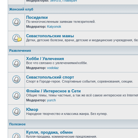
Модераторы:
SevGS
,
Главврач
Нет
непрочитанных
сообщений
Женский клуб
Посиделки
По многочисленным заявкам телезрителей.
Модератор:
Katyonok
Нет
непрочитанных
сообщений
Севастопольские мамы
Детки, детские болезни, врачи, детские и медицинские учреждения, б
Нет
непрочитанных
Развлечения
сообщений
Хобби / Увлечения
Все что связано с увлечениями/хобби.
Модератор:
vodolaz
Нет
непрочитанных
сообщений
Севастопольский спорт
Спорт в Городе-герое. Спортивные события, соревнования, секции.
Нет
непрочитанных
Флейм / Интересное в Cети
сообщений
Общие темы, темы частные, а так же всё самое интересное из Interne
Модератор:
yurch
Нет
непрочитанных
сообщений
Юмор
Народное творчество и классика жанра. Без купюр.
Нет
непрочитанных
Полезное
сообщений
Купля, продажа, обмен
Купля-продажа, коммерческие предложения.