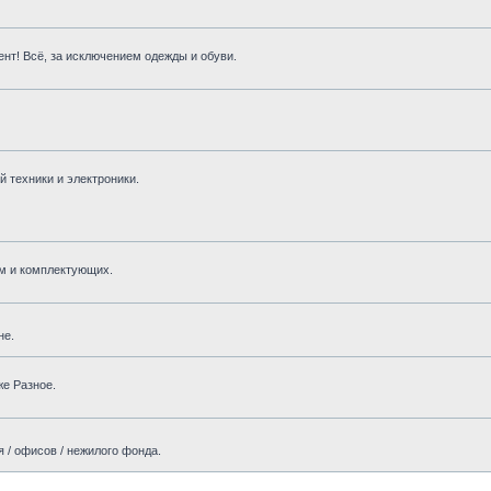
нт! Всё, за исключением одежды и обуви.
 техники и электроники.
м и комплектующих.
не.
же Разное.
 / офисов / нежилого фонда.