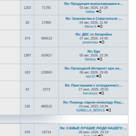
Re: Продукция выпускавшаяся в…
1202
71781
03 авг, 2026, 14:29
babay
Перейти к последнем
Re: Знакомства в Севастополе …
25
17850
04 авг, 2026, 11:46
Elena-S
Перейти к последне
Re: ДВС vs батарейка
374
399513
07 авг, 2026, 14:40
powermax
Перейти к последн
Re: Еда
1387
163627
05 авг, 2026, 22:39
Stefany
Перейти к последне
Re: Проводной Интернет при на…
163
120863
06 авг, 2026, 19:45
aaz10
Перейти к последнем
Re: Приглашаем к сотрудничест…
42
2373
27 июл, 2026, 20:02
Karvinuss
Перейти к последн
Re: Помощь парню-инвалиду Леш…
135
485515
23 янв, 2023, 14:34
ISABELLA_BERGS
Перейти к пос
Re: САМЫЕ ЛУЧШИЕ ЛЮДИ НАШЕГО …
478
19714
28 июн, 2026, 20:19