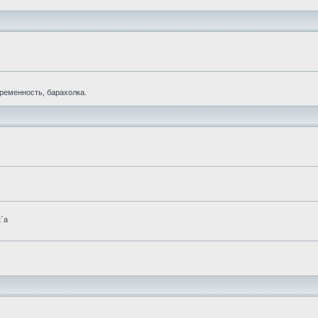
еременность, барахолка.
t`а