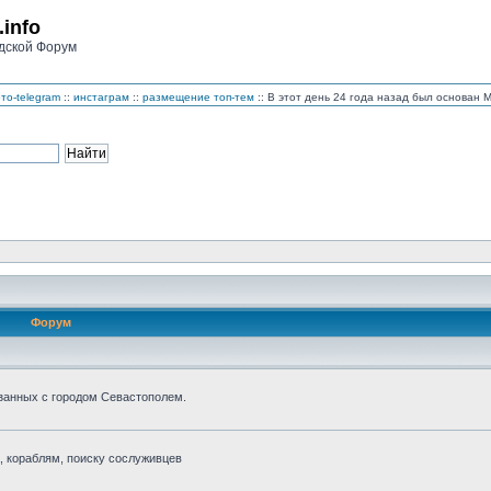
.info
дской Форум
то-telegram
::
инстаграм
::
размещение топ-тем
:: В этот день 24 года назад был основан
Форум
занных с городом Севастополем.
 кораблям, поиску сослуживцев