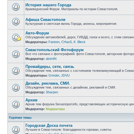
непрочитанных
сообщений
История нашего Города
Краеведческий Форум. Материалы по истории Севастополя.
Нет
непрочитанных
сообщений
Афиша Севастополя
Культурная и светская жизнь Города, анонсы, мероприятия.
Нет
непрочитанных
Авто-Форум
сообщений
Обсуждение автомобилей, дорог, ГИБДД, гонок и всего, с этим связанн
Модераторы:
Fantom
,
CHaoS
,
K. Bleck
Нет
непрочитанных
Севастопольский Фотофорум
сообщений
Все что связано с фотографией: фото Севастополя, авторские фотор
Модератор:
alximIN
Нет
непрочитанных
Провайдеры, сети, связь
сообщений
Обсуждение тем, связанных с состоянием телекоммуникаций в Севас
Модераторы:
Grinder
,
JDVU
Нет
непрочитанных
Дизайн, реклама, СМИ.
сообщений
Обсуждение тем, связанных с дизайном, рекламой и СМИ.
Модератор:
Sharpen
Нет
непрочитанных
Архив
сообщений
Архив тем форума Sevastopol.info, представляющих историческую це
Модератор:
Модераторы
Нет
непрочитанных
сообщений
Горячие темы
Городская Доска почета
Лучшее в Севастополе: благодарности горожан, советы.