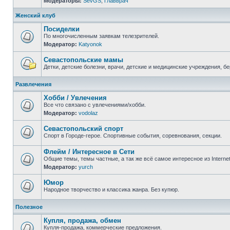
Модераторы:
SevGS
,
Главврач
Нет
непрочитанных
сообщений
Женский клуб
Посиделки
По многочисленным заявкам телезрителей.
Модератор:
Katyonok
Нет
непрочитанных
сообщений
Севастопольские мамы
Детки, детские болезни, врачи, детские и медицинские учреждения, б
Нет
непрочитанных
Развлечения
сообщений
Хобби / Увлечения
Все что связано с увлечениями/хобби.
Модератор:
vodolaz
Нет
непрочитанных
сообщений
Севастопольский спорт
Спорт в Городе-герое. Спортивные события, соревнования, секции.
Нет
непрочитанных
Флейм / Интересное в Cети
сообщений
Общие темы, темы частные, а так же всё самое интересное из Interne
Модератор:
yurch
Нет
непрочитанных
сообщений
Юмор
Народное творчество и классика жанра. Без купюр.
Нет
непрочитанных
Полезное
сообщений
Купля, продажа, обмен
Купля-продажа, коммерческие предложения.