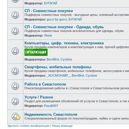
Модератор:
БУГАГАЙ
Нет
непрочитанных
СП - Совместные покупки
сообщений
Подфорум совместных покупок - выгодные цены, огромный ассортиме
Модераторы:
gucci by gucci
,
БУГАГАЙ
Нет
непрочитанных
СП - Совместные покупки - Одежда, обувь
сообщений
Подфорум совместных покупок исключительно для одежды, обуви.
Модератор:
Люли
Нет
непрочитанных
Компьютеры, цифр. техника, электроника
сообщений
Купля-продажа компьютеров и комплектующих к ним, прочей цифровой
Нет
Модераторы:
BornBird
,
Cyclone
непрочитанных
сообщений
Смартфоны, мобильные телефоны
Купля-продажа смартфонов, мобильных телефонов, аксессуаров к ни
Модераторы:
_КОСМОНАВТ_
,
BornBird
,
Cyclone
Нет
непрочитанных
сообщений
Работа в Севастополе
Поиск/предложения работы в г.Севастополе и Севастопольском регио
Нет
непрочитанных
Услуги / Разное
сообщений
Раздел для размещения объявлений об услугах в Севастополе, а так 
Модератор:
Paxa8407
Нет
непрочитанных
сообщений
Недвижимость Севастополя
Специализированный форум по покупке/продаже, найму и сдаче жилья
Нет
непрочитанных
Удалить cookies конференции
|
Наша команда
сообщений