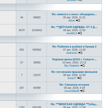
КатькаЯ
Перейти к последне
Re: немного о кино: обсуждени…
44
98683
05 авг, 2026, 11:31
Advin
Перейти к последнем
Re: ***ДЕТСКАЯ ОДЕЖДА. ОТ 3 Д…
9570
1619642
08 авг, 2026, 11:59
Ann8613
Перейти к последне
Re: Рыбалка и рыбаки в Крыму 2
950
590592
07 авг, 2026, 13:30
AndrewG
Перейти к последн
Ледовая арена ЦСКА г. Севасто…
27
38580
23 июл, 2026, 13:13
Sky Dolphins
Перейти к послед
Re: поговорим фразами фильмов
7
21670
08 авг, 2026, 12:06
Элла77
Перейти к последне
Re: Смешные истории
297
83489
08 авг, 2026, 9:28
seva100pol5
Перейти к послед
Re: ***ЖЕНСКАЯ ОДЕЖДА ***(общ…
1797
655186
08 авг, 2026, 12:06