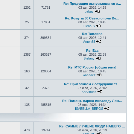
Re: Продукция выпускавшаяся в…
1202
71781
03 авг, 2026, 14:29
babay
Перейти к последнем
Re: Кому за 30 Севастополь Ве…
25
17851
08 авг, 2026, 10:45
Elena-S
Перейти к последне
Re: Топливо
374
399534
08 авг, 2026, 12:41
Anton88
Перейти к последне
Re: Еда
1387
163627
05 авг, 2026, 22:39
Stefany
Перейти к последне
Re: МТС Россия [общая тема]
163
120864
08 авг, 2026, 10:45
жавласт
Перейти к последне
Re: Приглашаем к сотрудничест…
42
2373
27 июл, 2026, 20:02
Karvinuss
Перейти к последн
Re: Помощь парню-инвалиду Леш…
135
485515
23 янв, 2023, 14:34
ISABELLA_BERGS
Перейти к пос
Re: САМЫЕ ЛУЧШИЕ ЛЮДИ НАШЕГО …
478
19714
28 июн, 2026, 20:19