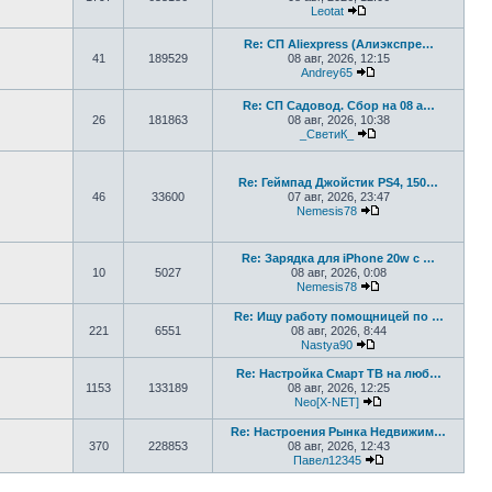
Leotat
Перейти к последнем
Re: СП Aliexpress (Алиэкспре…
41
189529
08 авг, 2026, 12:15
Andrey65
Перейти к последн
Re: СП Садовод. Сбор на 08 а…
26
181863
08 авг, 2026, 10:38
_СветиК_
Перейти к последн
Re: Геймпад Джoйcтик PS4, 150…
46
33600
07 авг, 2026, 23:47
Nemesis78
Перейти к последн
Re: Зарядка для iPhone 20w с …
10
5027
08 авг, 2026, 0:08
Nemesis78
Перейти к последн
Re: Ищу работу помощницей по …
221
6551
08 авг, 2026, 8:44
Nastya90
Перейти к последн
Re: Настройка Смарт ТВ на люб…
1153
133189
08 авг, 2026, 12:25
Neo[X-NET]
Перейти к послед
Re: Настроения Рынка Недвижим…
370
228853
08 авг, 2026, 12:43
Павел12345
Перейти к послед