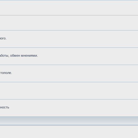
ого.
аботы, обмен мнениями.
тополе.
нность