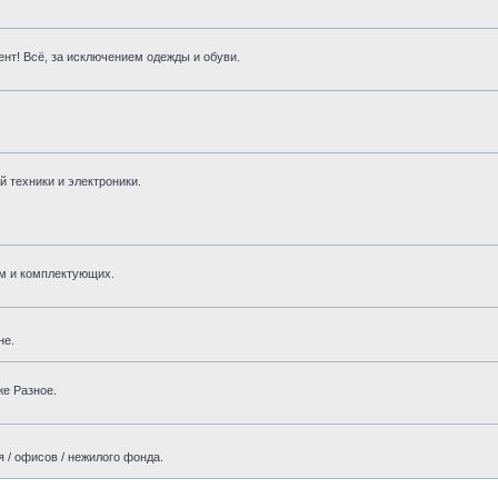
нт! Всё, за исключением одежды и обуви.
 техники и электроники.
м и комплектующих.
не.
же Разное.
 / офисов / нежилого фонда.