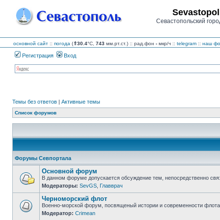
Sevastopol
Севастопольский горо
основной сайт
::
погода
(
⇑30.4
°C,
743
мм.рт.ст.) :: рад.фон
-
мкр/ч
::
telegram
::
наш фо
Регистрация
Вход
Темы без ответов
|
Активные темы
Список форумов
Форумы Севпортала
Основной форум
В данном форуме допускается обсуждение тем, непосредственно свя
Модераторы:
SevGS
,
Главврач
Нет
непрочитанных
Черноморский флот
сообщений
Военно-морской форум, посвященый истории и современности флота,
Модератор:
Crimean
Нет