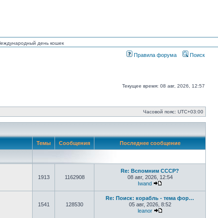
 Международный день кошек
Правила форума
Поиск
Текущее время: 08 авг, 2026, 12:57
Часовой пояс:
UTC+03:00
Темы
Сообщения
Последнее сообщение
Re: Вспомним СССР?
1913
1162908
08 авг, 2026, 12:54
Iwand
Перейти к последнем
Re: Поиск: корабль - тема фор…
1541
128530
05 авг, 2026, 8:52
leanor
Перейти к последнем