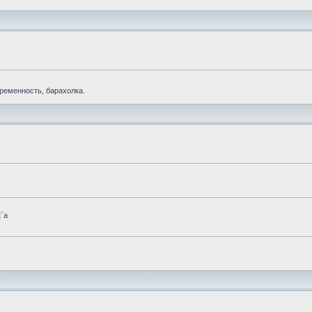
еременность, барахолка.
t`а