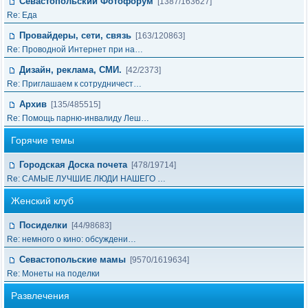
Севастопольский Фотофорум
[1387/163627]
Re: Еда
Провайдеры, сети, связь
[163/120863]
Re: Проводной Интернет при на…
Дизайн, реклама, СМИ.
[42/2373]
Re: Приглашаем к сотрудничест…
Архив
[135/485515]
Re: Помощь парню-инвалиду Леш…
Горячие темы
Городская Доска почета
[478/19714]
Re: САМЫЕ ЛУЧШИЕ ЛЮДИ НАШЕГО …
Женский клуб
Посиделки
[44/98683]
Re: немного о кино: обсуждени…
Севастопольские мамы
[9570/1619634]
Re: Монеты на поделки
Развлечения