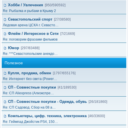
Хобби / Увлечения
[950/590592]
Re: Рыбалка и рыбаки в Крыму 2
Севастопольский спорт
[27/38580]
Ледовая арена ЦСКА г. Севасто…
Флейм / Интересное в Cети
[7/21669]
Re: поговорим фразами фильмов
Юмор
[297/83488]
Re: ***Севастопольские анекдо…
Полезное
Купля, продажа, обмен
[1797/655176]
Re: Интернет без света (Power…
СП - Совместные покупки
[41/189530]
Re: СП Aliexpress (Алиэкспре…
СП - Совместные покупки - Одежда, обувь
[26/181860]
Re: СП Садовод. Сбор на 08 а…
Компьютеры, цифр. техника, электроника
[46/33600]
Re: Геймпад Джoйcтик PS4, 150…