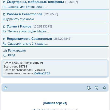
Смартфоны, мобильные телефоны
[10/5027]
Re: Зарядка для iPhone 20w с …
Работа в Севастополе
[221/6550]
Ищу работу грузчиком
Услуги / Разное
[1152/133175]
Re: Печать этикеток для Марке…
Недвижимость Севастополя
[367/228847]
Re: Сдам длительно 1-к. кварт…
Регистрация
Вход
Всего сообщений:
11700279
Всего тем:
35788
Всего пользователей:
246385
Новый пользователь:
Galina1701
[
Полная версия
]