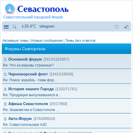
Севастопольский городской Форум
⇓25.4°C
telegram
Активные темы
|
Новые сообщения
|
Темы без ответов
Форумы Севпортала
Основной форум
[1913/1162857]
Re: Что за взрывы странные?
Черноморский флот
[1541/128530]
Re: Поиск: корабль - тема фор…
История нашего Города
[1202/71781]
Re: Продукция выпускавшаяся в…
Афиша Севастополя
[25/17850]
Re: Знакомства в Севастополе …
Авто-Форум
[374/399524]
Re: Севастопольская АЗС