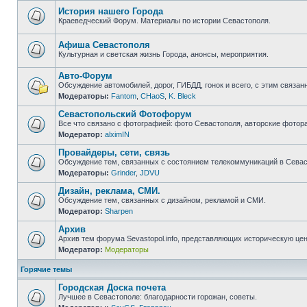
непрочитанных
сообщений
История нашего Города
Краеведческий Форум. Материалы по истории Севастополя.
Нет
непрочитанных
сообщений
Афиша Севастополя
Культурная и светская жизнь Города, анонсы, мероприятия.
Нет
непрочитанных
Авто-Форум
сообщений
Обсуждение автомобилей, дорог, ГИБДД, гонок и всего, с этим связанн
Модераторы:
Fantom
,
CHaoS
,
K. Bleck
Нет
непрочитанных
Севастопольский Фотофорум
сообщений
Все что связано с фотографией: фото Севастополя, авторские фотор
Модератор:
alximIN
Нет
непрочитанных
Провайдеры, сети, связь
сообщений
Обсуждение тем, связанных с состоянием телекоммуникаций в Севас
Модераторы:
Grinder
,
JDVU
Нет
непрочитанных
Дизайн, реклама, СМИ.
сообщений
Обсуждение тем, связанных с дизайном, рекламой и СМИ.
Модератор:
Sharpen
Нет
непрочитанных
Архив
сообщений
Архив тем форума Sevastopol.info, представляющих историческую це
Модератор:
Модераторы
Нет
непрочитанных
сообщений
Горячие темы
Городская Доска почета
Лучшее в Севастополе: благодарности горожан, советы.