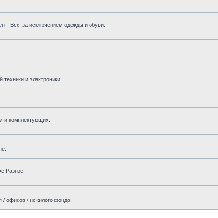
нт! Всё, за исключением одежды и обуви.
 техники и электроники.
м и комплектующих.
не.
же Разное.
 / офисов / нежилого фонда.