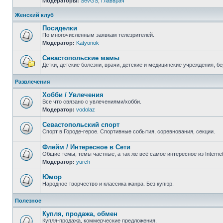
Модераторы:
SevGS
,
Главврач
Нет
непрочитанных
сообщений
Женский клуб
Посиделки
По многочисленным заявкам телезрителей.
Модератор:
Katyonok
Нет
непрочитанных
сообщений
Севастопольские мамы
Детки, детские болезни, врачи, детские и медицинские учреждения, б
Нет
непрочитанных
Развлечения
сообщений
Хобби / Увлечения
Все что связано с увлечениями/хобби.
Модератор:
vodolaz
Нет
непрочитанных
сообщений
Севастопольский спорт
Спорт в Городе-герое. Спортивные события, соревнования, секции.
Нет
непрочитанных
Флейм / Интересное в Cети
сообщений
Общие темы, темы частные, а так же всё самое интересное из Interne
Модератор:
yurch
Нет
непрочитанных
сообщений
Юмор
Народное творчество и классика жанра. Без купюр.
Нет
непрочитанных
Полезное
сообщений
Купля, продажа, обмен
Купля-продажа, коммерческие предложения.