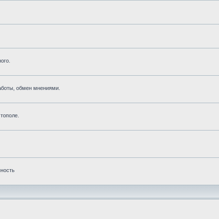
ого.
аботы, обмен мнениями.
тополе.
нность