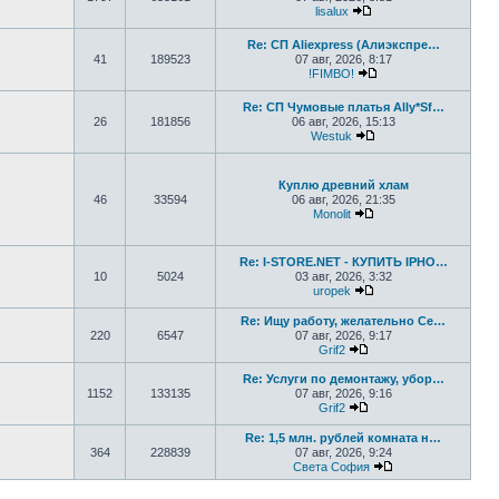
lisalux
Перейти к последнем
Re: СП Aliexpress (Алиэкспре…
41
189523
07 авг, 2026, 8:17
!FIMBO!
Перейти к последне
Re: СП Чумовые платья Ally*Sf…
26
181856
06 авг, 2026, 15:13
Westuk
Перейти к последне
Куплю древний хлам
46
33594
06 авг, 2026, 21:35
Monolit
Перейти к последне
Re: I-STORE.NET - КУПИТЬ IPHO…
10
5024
03 авг, 2026, 3:32
uropek
Перейти к последне
Re: Ищу работу, желательно Се…
220
6547
07 авг, 2026, 9:17
Grif2
Перейти к последнем
Re: Услуги по демонтажу, убор…
1152
133135
07 авг, 2026, 9:16
Grif2
Перейти к последнем
Re: 1,5 млн. рублей комната н…
364
228839
07 авг, 2026, 9:24
Света София
Перейти к послед