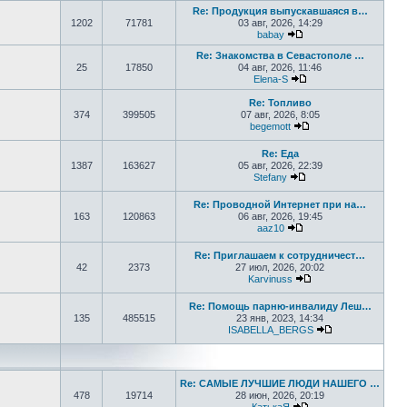
Re: Продукция выпускавшаяся в…
1202
71781
03 авг, 2026, 14:29
babay
Перейти к последнем
Re: Знакомства в Севастополе …
25
17850
04 авг, 2026, 11:46
Elena-S
Перейти к последне
Re: Топливо
374
399505
07 авг, 2026, 8:05
begemott
Перейти к последне
Re: Еда
1387
163627
05 авг, 2026, 22:39
Stefany
Перейти к последне
Re: Проводной Интернет при на…
163
120863
06 авг, 2026, 19:45
aaz10
Перейти к последнем
Re: Приглашаем к сотрудничест…
42
2373
27 июл, 2026, 20:02
Karvinuss
Перейти к последн
Re: Помощь парню-инвалиду Леш…
135
485515
23 янв, 2023, 14:34
ISABELLA_BERGS
Перейти к пос
Re: САМЫЕ ЛУЧШИЕ ЛЮДИ НАШЕГО …
478
19714
28 июн, 2026, 20:19