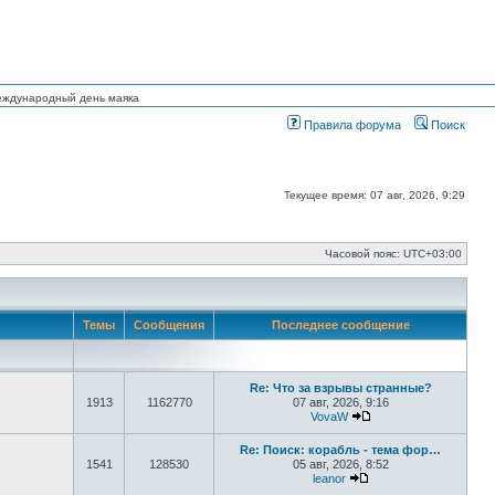
Международный день маяка
Правила форума
Поиск
Текущее время: 07 авг, 2026, 9:29
Часовой пояс:
UTC+03:00
Темы
Сообщения
Последнее сообщение
Re: Что за взрывы странные?
1913
1162770
07 авг, 2026, 9:16
VovaW
Перейти к последне
Re: Поиск: корабль - тема фор…
1541
128530
05 авг, 2026, 8:52
leanor
Перейти к последнем