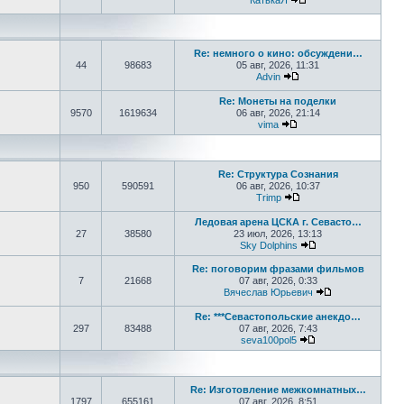
КатькаЯ
Перейти к последне
Re: немного о кино: обсуждени…
44
98683
05 авг, 2026, 11:31
Advin
Перейти к последнем
Re: Монеты на поделки
9570
1619634
06 авг, 2026, 21:14
vima
Перейти к последнем
Re: Структура Сознания
950
590591
06 авг, 2026, 10:37
Trimp
Перейти к последнем
Ледовая арена ЦСКА г. Севасто…
27
38580
23 июл, 2026, 13:13
Sky Dolphins
Перейти к послед
Re: поговорим фразами фильмов
7
21668
07 авг, 2026, 0:33
Вячеслав Юрьевич
Перейти к пос
Re: ***Севастопольские анекдо…
297
83488
07 авг, 2026, 7:43
seva100pol5
Перейти к послед
Re: Изготовление межкомнатных…
1797
655161
07 авг, 2026, 8:51