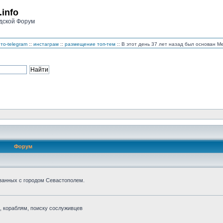
.info
дской Форум
то-telegram
::
инстаграм
::
размещение топ-тем
:: В этот день 37 лет назад был основан 
Форум
занных с городом Севастополем.
 кораблям, поиску сослуживцев