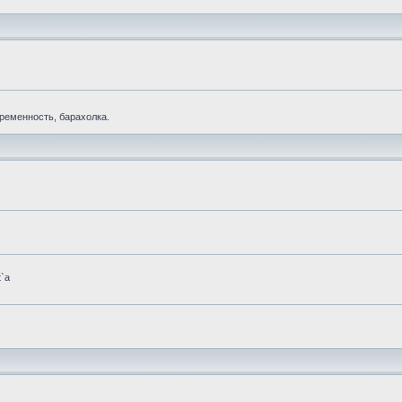
еременность, барахолка.
t`а