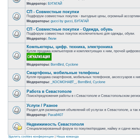
Модератор:
БУГАГАЙ
Нет
непрочитанных
СП - Совместные покупки
сообщений
Подфорум совместных покупок - выгодные цены, огромный ассортиме
Модераторы:
gucci by gucci
,
БУГАГАЙ
Нет
непрочитанных
СП - Совместные покупки - Одежда, обувь
сообщений
Подфорум совместных покупок исключительно для одежды, обуви.
Модератор:
Люли
Нет
непрочитанных
Компьютеры, цифр. техника, электроника
сообщений
Купля-продажа компьютеров и комплектующих к ним, прочей цифровой
Нет
Модераторы:
BornBird
,
Cyclone
непрочитанных
сообщений
Смартфоны, мобильные телефоны
Купля-продажа смартфонов, мобильных телефонов, аксессуаров к ни
Модераторы:
_КОСМОНАВТ_
,
BornBird
,
Cyclone
Нет
непрочитанных
сообщений
Работа в Севастополе
Поиск/предложения работы в г.Севастополе и Севастопольском регио
Нет
непрочитанных
Услуги / Разное
сообщений
Раздел для размещения объявлений об услугах в Севастополе, а так 
Модератор:
Paxa8407
Нет
непрочитанных
сообщений
Недвижимость Севастополя
Специализированный форум по покупке/продаже, найму и сдаче жилья
Нет
непрочитанных
Удалить cookies конференции
|
Наша команда
сообщений