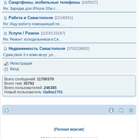
Смартфоны, мобильные телефоны
[10/5027]
Re: Зарядка для iPhone 20w с …
Работа в Севастополе
[221/6551]
Re: Ищу работу помощницей по …
Услуги / Разное
[1153/133187]
Re: Ремонт холодильников в Се…
Недвижимость Севастополя
[370/228852]
Сдам,свою 3-х комн.кв-ру ,ул.…
Регистрация
Вход
Всего сообщений:
11700370
Всего тем:
35792
Всего пользователей:
246385
Новый пользователь:
Galina1701
[
Полная версия
]