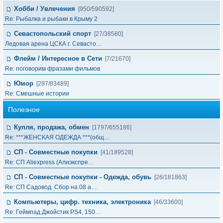
Хобби / Увлечения
[950/590592]
Re: Рыбалка и рыбаки в Крыму 2
Севастопольский спорт
[27/38580]
Ледовая арена ЦСКА г. Севасто…
Флейм / Интересное в Cети
[7/21670]
Re: поговорим фразами фильмов
Юмор
[297/83489]
Re: Смешные истории
Полезное
Купля, продажа, обмен
[1797/655186]
Re: ***ЖЕНСКАЯ ОДЕЖДА ***(общ…
СП - Совместные покупки
[41/189528]
Re: СП Aliexpress (Алиэкспре…
СП - Совместные покупки - Одежда, обувь
[26/181863]
Re: СП Садовод. Сбор на 08 а…
Компьютеры, цифр. техника, электроника
[46/33600]
Re: Геймпад Джoйcтик PS4, 150…