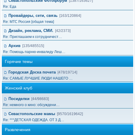
Севастопольский Фотофорум
[1387/163627]
Re: Еда
Провайдеры, сети, связь
[163/120864]
Re: МТС Россия [общая тема]
Дизайн, реклама, СМИ.
[42/2373]
Re: Приглашаем к сотрудничест…
Архив
[135/485515]
Re: Помощь парню-инвалиду Леш…
Горячие темы
Городская Доска почета
[478/19714]
Re: САМЫЕ ЛУЧШИЕ ЛЮДИ НАШЕГО …
Женский клуб
Посиделки
[44/98683]
Re: немного о кино: обсуждени…
Севастопольские мамы
[9570/1619642]
Re: ***ДЕТСКАЯ ОДЕЖДА. ОТ 3 Д…
Развлечения