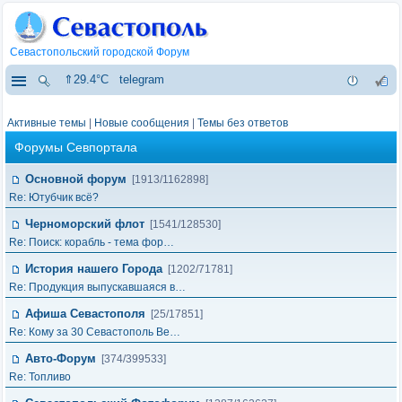
Севастопольский городской Форум
⇑29.4°C
telegram
Активные темы
|
Новые сообщения
|
Темы без ответов
Форумы Севпортала
Основной форум
[1913/1162898]
Re: Ютубчик всё?
Черноморский флот
[1541/128530]
Re: Поиск: корабль - тема фор…
История нашего Города
[1202/71781]
Re: Продукция выпускавшаяся в…
Афиша Севастополя
[25/17851]
Re: Кому за 30 Севастополь Ве…
Авто-Форум
[374/399533]
Re: Топливо