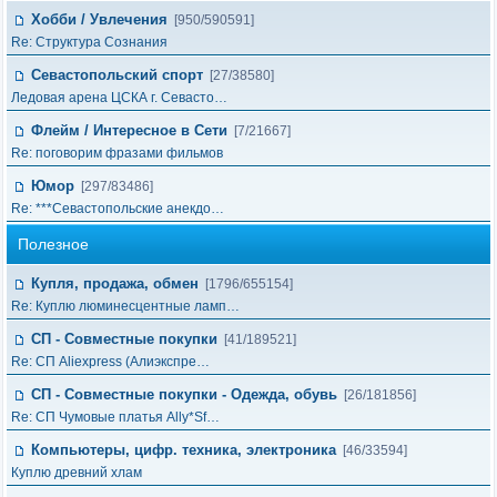
Хобби / Увлечения
[950/590591]
Re: Структура Сознания
Севастопольский спорт
[27/38580]
Ледовая арена ЦСКА г. Севасто…
Флейм / Интересное в Cети
[7/21667]
Re: поговорим фразами фильмов
Юмор
[297/83486]
Re: ***Севастопольские анекдо…
Полезное
Купля, продажа, обмен
[1796/655154]
Re: Куплю люминесцентные ламп…
СП - Совместные покупки
[41/189521]
Re: СП Aliexpress (Алиэкспре…
СП - Совместные покупки - Одежда, обувь
[26/181856]
Re: СП Чумовые платья Ally*Sf…
Компьютеры, цифр. техника, электроника
[46/33594]
Куплю древний хлам