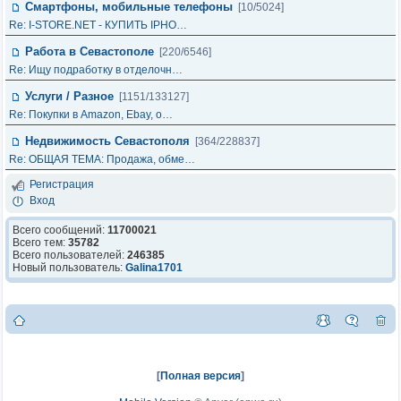
Смартфоны, мобильные телефоны
[10/5024]
Re: I-STORE.NET - КУПИТЬ IPHO…
Работа в Севастополе
[220/6546]
Re: Ищу подработку в отделочн…
Услуги / Разное
[1151/133127]
Re: Покупки в Amazon, Ebay, о…
Недвижимость Севастополя
[364/228837]
Re: ОБЩАЯ ТЕМА: Продажа, обме…
Регистрация
Вход
Всего сообщений:
11700021
Всего тем:
35782
Всего пользователей:
246385
Новый пользователь:
Galina1701
[
Полная версия
]