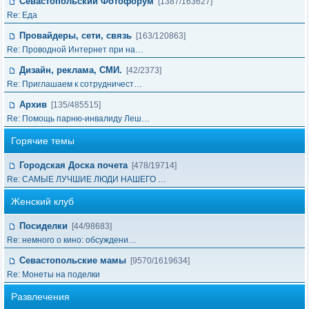
Севастопольский Фотофорум
[1387/163627]
Re: Еда
Провайдеры, сети, связь
[163/120863]
Re: Проводной Интернет при на…
Дизайн, реклама, СМИ.
[42/2373]
Re: Приглашаем к сотрудничест…
Архив
[135/485515]
Re: Помощь парню-инвалиду Леш…
Горячие темы
Городская Доска почета
[478/19714]
Re: САМЫЕ ЛУЧШИЕ ЛЮДИ НАШЕГО …
Женский клуб
Посиделки
[44/98683]
Re: немного о кино: обсуждени…
Севастопольские мамы
[9570/1619634]
Re: Монеты на поделки
Развлечения