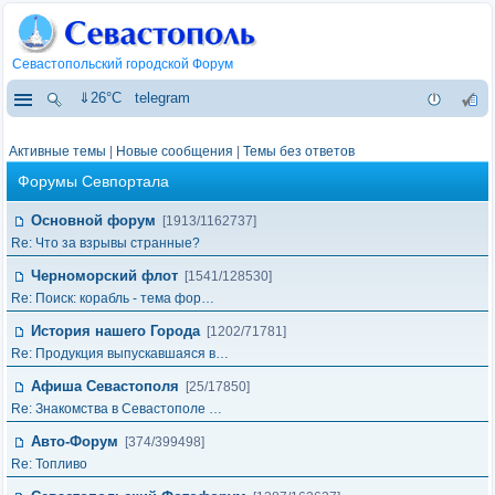
Севастопольский городской Форум
⇓26°C
telegram
Активные темы
|
Новые сообщения
|
Темы без ответов
Форумы Севпортала
Основной форум
[1913/1162737]
Re: Что за взрывы странные?
Черноморский флот
[1541/128530]
Re: Поиск: корабль - тема фор…
История нашего Города
[1202/71781]
Re: Продукция выпускавшаяся в…
Афиша Севастополя
[25/17850]
Re: Знакомства в Севастополе …
Авто-Форум
[374/399498]
Re: Топливо