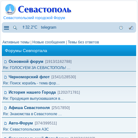
Севастопольский городской Форум
⇑32.2°C
telegram
Активные темы
|
Новые сообщения
|
Темы без ответов
Форумы Севпортала
Основной форум
[1913/1162788]
Re: ГОЛОСУЕМ ЗА СЕВАСТОПОЛЬ! …
Черноморский флот
[1541/128530]
Re: Поиск: корабль - тема фор…
История нашего Города
[1202/71781]
Re: Продукция выпускавшаяся в…
Афиша Севастополя
[25/17850]
Re: Знакомства в Севастополе …
Авто-Форум
[374/399511]
Re: Севастопольская АЗС