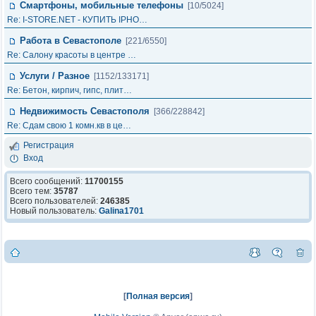
Смартфоны, мобильные телефоны
[10/5024]
Re: I-STORE.NET - КУПИТЬ IPHO…
Работа в Севастополе
[221/6550]
Re: Салону красоты в центре …
Услуги / Разное
[1152/133171]
Re: Бетон, кирпич, гипс, плит…
Недвижимость Севастополя
[366/228842]
Re: Сдам свою 1 комн.кв в це…
Регистрация
Вход
Всего сообщений:
11700155
Всего тем:
35787
Всего пользователей:
246385
Новый пользователь:
Galina1701
[
Полная версия
]