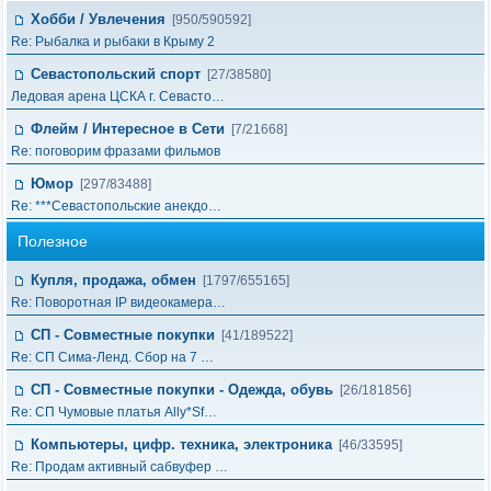
Хобби / Увлечения
[950/590592]
Re: Рыбалка и рыбаки в Крыму 2
Севастопольский спорт
[27/38580]
Ледовая арена ЦСКА г. Севасто…
Флейм / Интересное в Cети
[7/21668]
Re: поговорим фразами фильмов
Юмор
[297/83488]
Re: ***Севастопольские анекдо…
Полезное
Купля, продажа, обмен
[1797/655165]
Re: Поворотная IP видеокамера…
СП - Совместные покупки
[41/189522]
Re: СП Сима-Ленд. Сбор на 7 …
СП - Совместные покупки - Одежда, обувь
[26/181856]
Re: СП Чумовые платья Ally*Sf…
Компьютеры, цифр. техника, электроника
[46/33595]
Re: Продам активный сабвуфер …