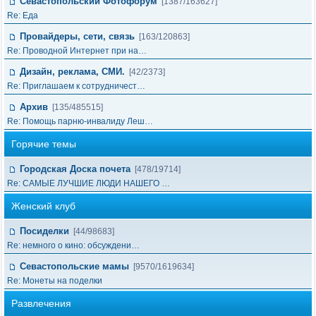
Севастопольский Фотофорум
[1387/163627]
Re: Еда
Провайдеры, сети, связь
[163/120863]
Re: Проводной Интернет при на…
Дизайн, реклама, СМИ.
[42/2373]
Re: Приглашаем к сотрудничест…
Архив
[135/485515]
Re: Помощь парню-инвалиду Леш…
Горячие темы
Городская Доска почета
[478/19714]
Re: САМЫЕ ЛУЧШИЕ ЛЮДИ НАШЕГО …
Женский клуб
Посиделки
[44/98683]
Re: немного о кино: обсуждени…
Севастопольские мамы
[9570/1619634]
Re: Монеты на поделки
Развлечения